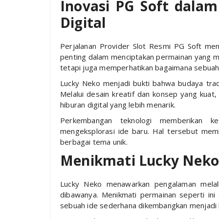
Inovasi PG Soft dal
Digital
Perjalanan Provider Slot Resmi PG Soft men
penting dalam menciptakan permainan yang me
tetapi juga memperhatikan bagaimana sebua
Lucky Neko menjadi bukti bahwa budaya trad
Melalui desain kreatif dan konsep yang kuat
hiburan digital yang lebih menarik.
Perkembangan teknologi memberikan k
mengeksplorasi ide baru. Hal tersebut memb
berbagai tema unik.
Menikmati Lucky Neko 
Lucky Neko menawarkan pengalaman melalui
dibawanya. Menikmati permainan seperti in
sebuah ide sederhana dikembangkan menjadi k