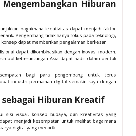
am Mengembangkan Hiburan
unjukkan bagaimana kreativitas dapat menjadi faktor
narik. Pengembang tidak hanya fokus pada teknologi,
h konsep dapat memberikan pengalaman berkesan.
isional dapat dikombinasikan dengan inovasi modern.
, simbol keberuntungan Asia dapat hadir dalam bentuk
esempatan bagi para pengembang untuk terus
uat industri permainan digital semakin kaya dengan
sebagai Hiburan Kreatif
 sisi visual, konsep budaya, dan kreativitas yang
i dapat menjadi kesempatan untuk melihat bagaimana
arya digital yang menarik.