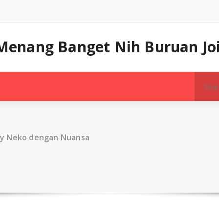
enang Banget Nih Buruan Jo
Search
for:
ky Neko dengan Nuansa