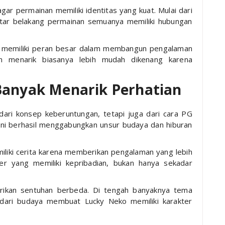
gar permainan memiliki identitas yang kuat. Mulai dari
atar belakang permainan semuanya memiliki hubungan
sual memiliki peran besar dalam membangun pengalaman
n menarik biasanya lebih mudah dikenang karena
anyak Menarik Perhatian
dari konsep keberuntungan, tetapi juga dari cara PG
ini berhasil menggabungkan unsur budaya dan hiburan
liki cerita karena memberikan pengalaman yang lebih
er yang memiliki kepribadian, bukan hanya sekadar
erikan sentuhan berbeda. Di tengah banyaknya tema
i dari budaya membuat Lucky Neko memiliki karakter