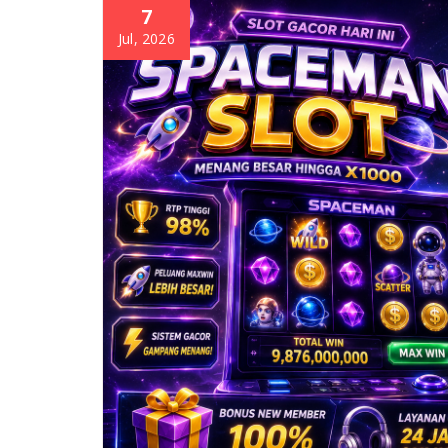
7
Jul, 2026