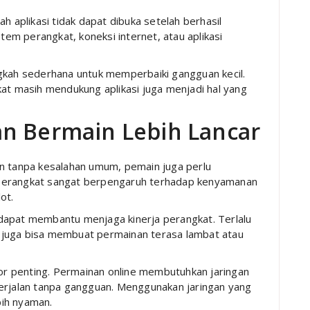
h aplikasi tidak dapat dibuka setelah berhasil
stem perangkat, koneksi internet, atau aplikasi
gkah sederhana untuk memperbaiki gangguan kecil.
kat masih mendukung aplikasi juga menjadi hal yang
n Bermain Lebih Lancar
an tanpa kesalahan umum, pemain juga perlu
 perangkat sangat berpengaruh terhadap kenyamanan
ot.
dapat membantu menjaga kinerja perangkat. Terlalu
ng juga bisa membuat permainan terasa lambat atau
tor penting. Permainan online membutuhkan jaringan
berjalan tanpa gangguan. Menggunakan jaringan yang
bih nyaman.