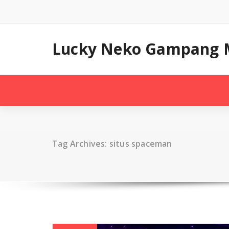
Skip
to
content
Lucky Neko Gampang M
Tag Archives: situs spaceman