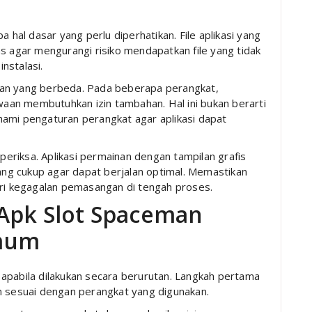
al dasar yang perlu diperhatikan. File aplikasi yang
s agar mengurangi risiko mendapatkan file yang tidak
nstalasi.
nan yang berbeda. Pada beberapa perangkat,
awaan membutuhkan izin tambahan. Hal ini bukan berarti
hami pengaturan perangkat agar aplikasi dapat
iperiksa. Aplikasi permainan dengan tampilan grafis
g cukup agar dapat berjalan optimal. Memastikan
i kegagalan pemasangan di tengah proses.
 Apk Slot Spaceman
mum
apabila dilakukan secara berurutan. Langkah pertama
n sesuai dengan perangkat yang digunakan.