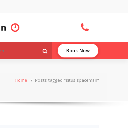
in
Book Now
Home
/
Posts tagged "situs spaceman"