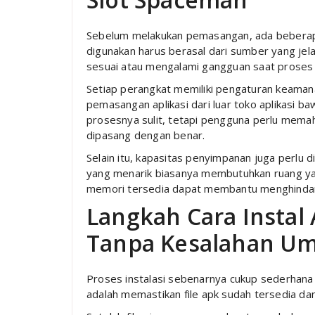
Sebelum melakukan pemasangan, ada beberapa h
digunakan harus berasal dari sumber yang jela
sesuai atau mengalami gangguan saat proses i
Setiap perangkat memiliki pengaturan keama
pemasangan aplikasi dari luar toko aplikasi b
prosesnya sulit, tetapi pengguna perlu mema
dipasang dengan benar.
Selain itu, kapasitas penyimpanan juga perlu d
yang menarik biasanya membutuhkan ruang yan
memori tersedia dapat membantu menghindar
Langkah Cara Instal
Tanpa Kesalahan U
Proses instalasi sebenarnya cukup sederhana 
adalah memastikan file apk sudah tersedia da