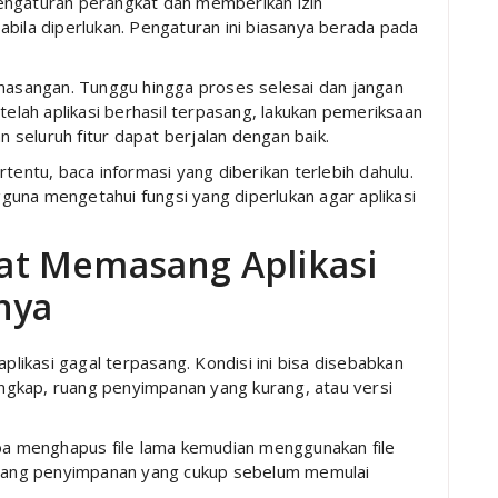
engaturan perangkat dan memberikan izin
abila diperlukan. Pengaturan ini biasanya berada pada
emasangan. Tunggu hingga proses selesai dan jangan
telah aplikasi berhasil terpasang, lakukan pemeriksaan
seluruh fitur dapat berjalan dengan baik.
tentu, baca informasi yang diberikan terlebih dahulu.
una mengetahui fungsi yang diperlukan agar aplikasi
t Memasang Aplikasi
nya
aplikasi gagal terpasang. Kondisi ini bisa disebabkan
lengkap, ruang penyimpanan yang kurang, atau versi
 menghapus file lama kemudian menggunakan file
 ruang penyimpanan yang cukup sebelum memulai