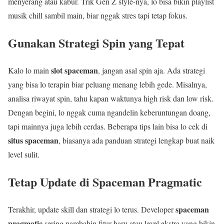
menyerang atau kabur. Trik Gen Z style-nya, lo bisa bikin playlist
musik chill sambil main, biar nggak stres tapi tetap fokus.
Gunakan Strategi Spin yang Tepat
slot spaceman
Kalo lo main
, jangan asal spin aja. Ada strategi
yang bisa lo terapin biar peluang menang lebih gede. Misalnya,
analisa riwayat spin, tahu kapan waktunya high risk dan low risk.
Dengan begini, lo nggak cuma ngandelin keberuntungan doang,
tapi mainnya juga lebih cerdas. Beberapa tips lain bisa lo cek di
situs spaceman
, biasanya ada panduan strategi lengkap buat naik
level sulit.
Tetap Update di Spaceman Pragmatic
spaceman
Terakhir, update skill dan strategi lo terus. Developer
pragmatic
sering nambahin fitur baru atau level ekstra yang bikin