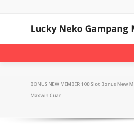
Skip
to
content
Lucky Neko Gampang M
BONUS NEW MEMBER 100 Slot Bonus New M
Maxwin Cuan