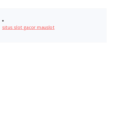
situs slot gacor mauslot