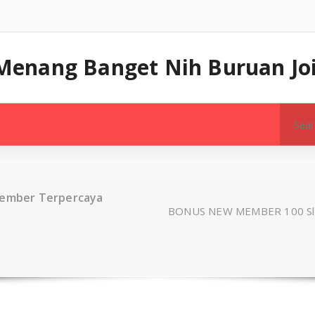
enang Banget Nih Buruan Jo
Search
for:
ember Terpercaya
BONUS NEW MEMBER 100 Slo