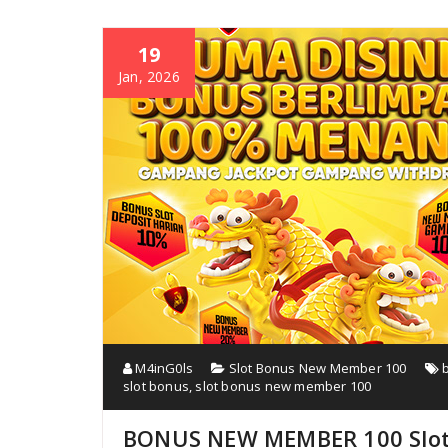
19
Jan, 2026
M4inG0ls
Slot Bonus New Member 100
slot bonus
,
slot bonus new member 100
BONUS NEW MEMBER 100 Slot