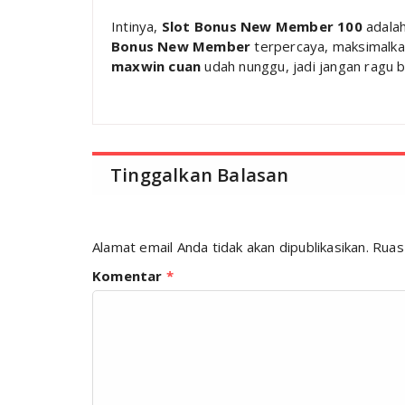
Intinya,
Slot Bonus New Member 100
adalah
Bonus New Member
terpercaya, maksimalk
maxwin cuan
udah nunggu, jadi jangan ragu 
Tinggalkan Balasan
Alamat email Anda tidak akan dipublikasikan.
Ruas
Komentar
*