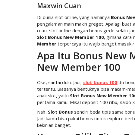
Maxwin Cuan
Di dunia slot online, yang namanya
Bonus Ne
pengalaman main makin greget. Apalagi buat an
cuan, slot online dengan bonus gede selalu jadi
Slot Bonus New Member 100
, gimana cara
Member
terpercaya itu wajib banget masuk r
Apa Itu Bonus New 
New Member 100
Oke, santai dulu. Jadi,
slot bonus 100
itu bonu
tertentu. Biasanya bentuknya bisa macam-maca
anak slot, yaitu
Slot Bonus New Member 10
pertama kamu. Misal deposit 100 ribu, saldo 
Nah,
Slot Bonus
sendiri beda tipis sama bonus
Jadi kamu bisa pakai bonus untuk explore berb
kekinian banget.