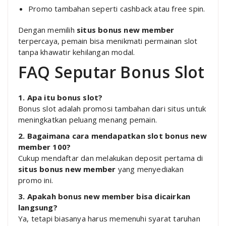
Promo tambahan seperti cashback atau free spin.
Dengan memilih
situs bonus new member
terpercaya, pemain bisa menikmati permainan slot
tanpa khawatir kehilangan modal.
FAQ Seputar Bonus Slot
1. Apa itu bonus slot?
Bonus slot adalah promosi tambahan dari situs untuk
meningkatkan peluang menang pemain.
2. Bagaimana cara mendapatkan slot bonus new
member 100?
Cukup mendaftar dan melakukan deposit pertama di
situs bonus new member
yang menyediakan
promo ini.
3. Apakah bonus new member bisa dicairkan
langsung?
Ya, tetapi biasanya harus memenuhi syarat taruhan