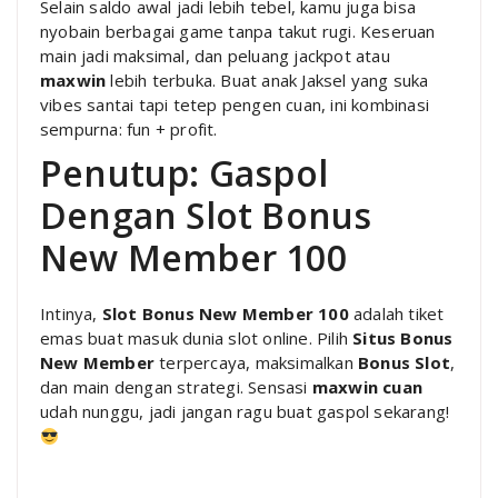
Selain saldo awal jadi lebih tebel, kamu juga bisa
nyobain berbagai game tanpa takut rugi. Keseruan
main jadi maksimal, dan peluang jackpot atau
maxwin
lebih terbuka. Buat anak Jaksel yang suka
vibes santai tapi tetep pengen cuan, ini kombinasi
sempurna: fun + profit.
Penutup: Gaspol
Dengan Slot Bonus
New Member 100
Intinya,
Slot Bonus New Member 100
adalah tiket
emas buat masuk dunia slot online. Pilih
Situs Bonus
New Member
terpercaya, maksimalkan
Bonus Slot
,
dan main dengan strategi. Sensasi
maxwin cuan
udah nunggu, jadi jangan ragu buat gaspol sekarang!