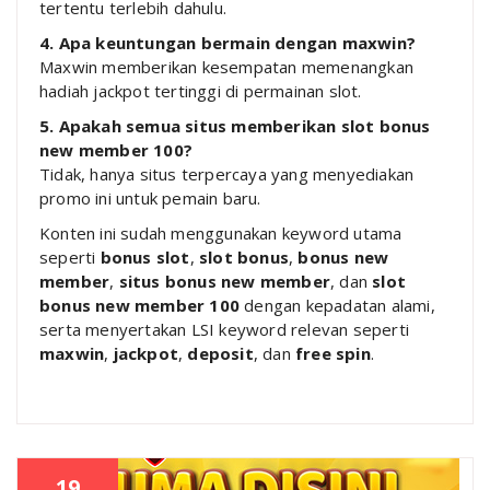
tertentu terlebih dahulu.
4. Apa keuntungan bermain dengan maxwin?
Maxwin memberikan kesempatan memenangkan
hadiah jackpot tertinggi di permainan slot.
5. Apakah semua situs memberikan slot bonus
new member 100?
Tidak, hanya situs terpercaya yang menyediakan
promo ini untuk pemain baru.
Konten ini sudah menggunakan keyword utama
seperti
bonus slot
,
slot bonus
,
bonus new
member
,
situs bonus new member
, dan
slot
bonus new member 100
dengan kepadatan alami,
serta menyertakan LSI keyword relevan seperti
maxwin
,
jackpot
,
deposit
, dan
free spin
.
19