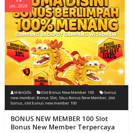
Jan, 2026
M4inG0ls
Slot Bonus New Member 100
bonus
new member
,
Bonus Slot
,
Situs Bonus New Member
,
slot
bonus
,
slot bonus new member 100
BONUS NEW MEMBER 100 Slot
Bonus New Member Terpercaya