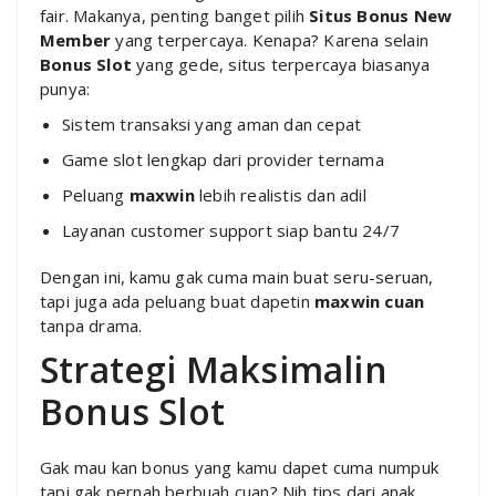
fair. Makanya, penting banget pilih
Situs Bonus New
Member
yang terpercaya. Kenapa? Karena selain
Bonus Slot
yang gede, situs terpercaya biasanya
punya:
Sistem transaksi yang aman dan cepat
Game slot lengkap dari provider ternama
Peluang
maxwin
lebih realistis dan adil
Layanan customer support siap bantu 24/7
Dengan ini, kamu gak cuma main buat seru-seruan,
tapi juga ada peluang buat dapetin
maxwin cuan
tanpa drama.
Strategi Maksimalin
Bonus Slot
Gak mau kan bonus yang kamu dapet cuma numpuk
tapi gak pernah berbuah cuan? Nih tips dari anak