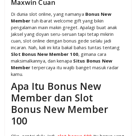
Maxwin Cuan
Di dunia slot online, yang namanya
Bonus New
Member
tuh ibarat welcome gift yang bikin
pengalaman main makin greget. Apalagi buat anak
Jaksel yang doyan seru-seruan tapi tetap mikirin
cuan, slot online dengan bonus gede selalu jadi
incaran. Nah, kali ini kita bakal bahas tuntas tentang
Slot Bonus New Member 100
, gimana cara
maksimalkannya, dan kenapa
Situs Bonus New
Member
terpercaya itu wajib banget masuk radar
kamu.
Apa Itu Bonus New
Member dan Slot
Bonus New Member
100