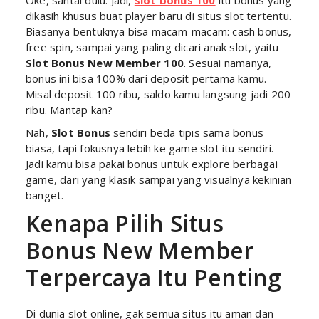
Oke, santai dulu. Jadi,
slot bonus 100
itu bonus yang
dikasih khusus buat player baru di situs slot tertentu.
Biasanya bentuknya bisa macam-macam: cash bonus,
free spin, sampai yang paling dicari anak slot, yaitu
Slot Bonus New Member 100
. Sesuai namanya,
bonus ini bisa 100% dari deposit pertama kamu.
Misal deposit 100 ribu, saldo kamu langsung jadi 200
ribu. Mantap kan?
Nah,
Slot Bonus
sendiri beda tipis sama bonus
biasa, tapi fokusnya lebih ke game slot itu sendiri.
Jadi kamu bisa pakai bonus untuk explore berbagai
game, dari yang klasik sampai yang visualnya kekinian
banget.
Kenapa Pilih Situs
Bonus New Member
Terpercaya Itu Penting
Di dunia slot online, gak semua situs itu aman dan