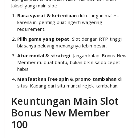
Jaksel yang main slot:
Baca syarat & ketentuan
dulu. Jangan males,
karena ini penting buat ngerti wagering
requirement.
Pilih game yang tepat.
Slot dengan RTP tinggi
biasanya peluang menangnya lebih besar.
Atur modal & strategi.
Jangan kalap. Bonus New
Member itu buat bantu, bukan bikin saldo cepet
habis.
Manfaatkan free spin & promo tambahan
di
situs. Kadang dari situ muncul rejeki tambahan.
Keuntungan Main Slot
Bonus New Member
100