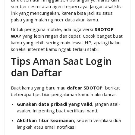
sumber resmi atau agen terpercaya. Jangan asal klik
link yang mencurigakan, karena bisa jadi itu situs
palsu yang malah ngincer data akun kamu.
Untuk pengguna mobile, ada juga versi
SBOTOP
WAP
yang lebih ringan dan cepat. Cocok banget buat
kamu yang lebih sering main lewat HP, apalagi kalau
koneksi internet kamu nggak terlalu stabil.
Tips Aman Saat Login
dan Daftar
Buat kamu yang baru mau
daftar SBOTOP
, berikut
beberapa tips biar pengalaman kamu makin lancar:
Gunakan data pribadi yang valid
, jangan asal-
asalan. Ini penting buat verifikasi nanti.
Aktifkan fitur keamanan
, seperti verifikasi dua
langkah atau email notifikasi.