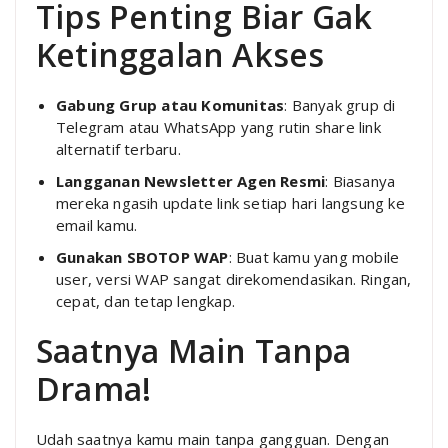
Tips Penting Biar Gak
Ketinggalan Akses
Gabung Grup atau Komunitas
: Banyak grup di
Telegram atau WhatsApp yang rutin share link
alternatif terbaru.
Langganan Newsletter Agen Resmi
: Biasanya
mereka ngasih update link setiap hari langsung ke
email kamu.
Gunakan SBOTOP WAP
: Buat kamu yang mobile
user, versi WAP sangat direkomendasikan. Ringan,
cepat, dan tetap lengkap.
Saatnya Main Tanpa
Drama!
Udah saatnya kamu main tanpa gangguan. Dengan