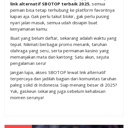
link alternatif SBOTOP terbaik 2025
, semua
pemain bisa tetap terhubung ke platform favoritnya
kapan aja. Gak perlu takut blokir, gak perlu pusing
nyari jalan masuk, semua udah disiapin buat
kenyamanan kamu.
Buat yang belum daftar, sekarang adalah waktu yang
tepat. Nikmati berbagai promo menarik, taruhan
olahraga yang seru, serta permainan kasino yang
memanjakan mata dan kantong. Satu akun, sejuta
pengalaman seru!
Jangan lupa, akses SBOTOP lewat link alternatif
terpercaya dan jadilah bagian dari komunitas taruhan
paling solid di Indonesia. Siap menang besar di 2025?
Yuk, gaskeun sekarang juga sebelum kehabisan
momen serunya!