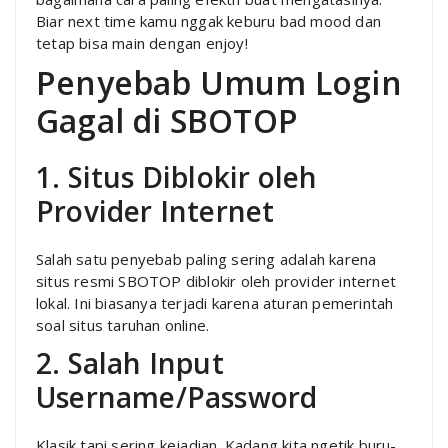
Biar next time kamu nggak keburu bad mood dan
tetap bisa main dengan enjoy!
Penyebab Umum Login
Gagal di SBOTOP
1. Situs Diblokir oleh
Provider Internet
Salah satu penyebab paling sering adalah karena
situs resmi SBOTOP diblokir oleh provider internet
lokal. Ini biasanya terjadi karena aturan pemerintah
soal situs taruhan online.
2. Salah Input
Username/Password
Klasik tapi sering kejadian. Kadang kita ngetik buru-