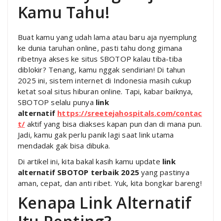
Kamu Tahu!
Buat kamu yang udah lama atau baru aja nyemplung
ke dunia taruhan online, pasti tahu dong gimana
ribetnya akses ke situs SBOTOP kalau tiba-tiba
diblokir? Tenang, kamu nggak sendirian! Di tahun
2025 ini, sistem internet di Indonesia masih cukup
ketat soal situs hiburan online. Tapi, kabar baiknya,
SBOTOP selalu punya
link
alternatif
https://sreetejahospitals.com/contac
t/
aktif yang bisa diakses kapan pun dan di mana pun.
Jadi, kamu gak perlu panik lagi saat link utama
mendadak gak bisa dibuka.
Di artikel ini, kita bakal kasih kamu update
link
alternatif SBOTOP terbaik 2025
yang pastinya
aman, cepat, dan anti ribet. Yuk, kita bongkar bareng!
Kenapa Link Alternatif