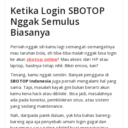
Ketika Login SBOTOP
Nggak Semulus
Biasanya
Pernah nggak sih kamu lagi semangat-semangatnya
mau taruhan bola, eh tiba-tiba malah nggak bisa login
ke akun
sbotop online
? Mau akses dari HP atau
laptop, hasilnya tetap nihil. Bikin emosi, kan?
Tenang, kamu nggak sendiri. Banyak pengguna di
SBOTOP Indonesia
juga pernah mengalami hal yang
sama. Tapi, masalah kayak gini bukan berarti akun
kamu kena hack atau diblokir. Bisa jadi, masalahnya
ada pada koneksi, pemblokiran situs, atau sistem
yang sedang maintenance.
Nah, daripada panik duluan, yuk kita bahas bareng-
bareng apa aja penyebab umum login gagal dan
bagaimana cara paling efektif buat mengatasinya.