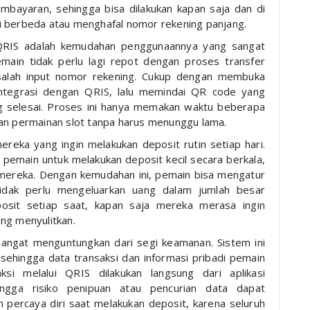
ayaran, sehingga bisa dilakukan kapan saja dan di
i berbeda atau menghafal nomor rekening panjang.
 QRIS adalah kemudahan penggunaannya yang sangat
main tidak perlu lagi repot dengan proses transfer
salah input nomor rekening. Cukup dengan membuka
rintegrasi dengan QRIS, lalu memindai QR code yang
ng selesai. Proses ini hanya memakan waktu beberapa
kan permainan slot tanpa harus menunggu lama.
mereka yang ingin melakukan deposit rutin setiap hari.
pemain untuk melakukan deposit kecil secara berkala,
ereka. Dengan kemudahan ini, pemain bisa mengatur
idak perlu mengeluarkan uang dalam jumlah besar
posit setiap saat, kapan saja mereka merasa ingin
ng menyulitkan.
ngat menguntungkan dari segi keamanan. Sistem ini
sehingga data transaksi dan informasi pribadi pemain
aksi melalui QRIS dilakukan langsung dari aplikasi
ngga risiko penipuan atau pencurian data dapat
n percaya diri saat melakukan deposit, karena seluruh