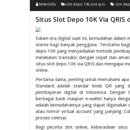
M4inG0ls
slot depo 10k
,
slot qris
slot de
Situs Slot Depo 10K Via QRI
Dalam era digital saat ini, kemudahan dalam 
utama bagi banyak pengguna. Terutama bagi p
depo 10K yang menyediakan metode pembaya
melakukan transaksi dengan cepat dan aman.
situs slot depo 10K via QRIS dan mengapa meto
online.
Pertama-tama, penting untuk memahami apa 
Standard adalah standar kode QR yang d
pembayaran digital di Indonesia. Dengan
berbagai bank maupun e-wallet hanya denga
adalah kemudahannya yang dapat digunakan o
atau nomor virtual account yang panjang. C
proses selesai.
Bagi pecinta slot online, keberadaan sit