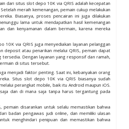
in dari situs slot depo 10K via QRIS adalah kecepatan
 Setelah meraih kemenangan, pemain cukup melakukan
reka. Biasanya, proses pencairan ini juga dilakukan
 menunggu lama untuk mendapatkan hasil kemenangan
aan dan kenyamanan dalam bermain, karena mereka
depo 10K via QRIS juga menyediakan layanan pelanggan
an deposit atau penarikan melalui QRIS, pemain dapat
 tersedia. Dengan layanan yang responsif dan ramah,
rmain di situs tersebut.
a menjadi faktor penting. Saat ini, kebanyakan orang
reka. Situs slot depo 10K via QRIS biasanya sudah
melalui perangkat mobile, baik itu Android maupun iOS.
saja dan di mana saja tanpa harus tergantung pada
S, pemain disarankan untuk selalu memastikan bahwa
 dari badan pengawas judi online, dan memiliki ulasan
ng untuk menghindari penipuan dan memastikan bahwa
.