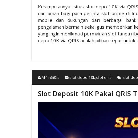
Kesimpulannya, situs slot depo 10K via QRI
dan aman bagi para pecinta slot online di I
mobile dan dukungan dari berbagai bank
pengalaman bermain sekaligus memberikan ke
yang ingin menikmati permainan slot tanpa rib
depo 10K via QRIS adalah pilihan tepat untuk
M4inG0ls
slot depo 10k
,
slot qris
slot de
Slot Deposit 10K Pakai QRIS