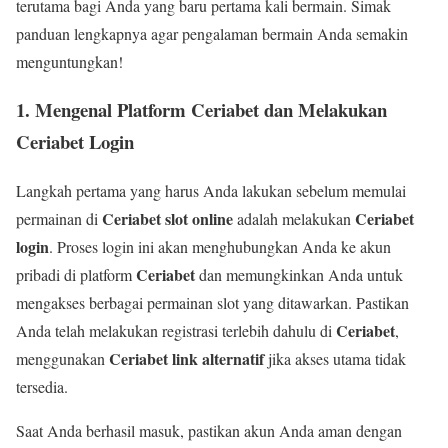
terutama bagi Anda yang baru pertama kali bermain. Simak
panduan lengkapnya agar pengalaman bermain Anda semakin
menguntungkan!
1.
Mengenal Platform Ceriabet dan Melakukan
Ceriabet Login
Langkah pertama yang harus Anda lakukan sebelum memulai
Ceriabet slot online
Ceriabet
permainan di
adalah melakukan
login
. Proses login ini akan menghubungkan Anda ke akun
Ceriabet
pribadi di platform
dan memungkinkan Anda untuk
mengakses berbagai permainan slot yang ditawarkan. Pastikan
Ceriabet
Anda telah melakukan registrasi terlebih dahulu di
,
Ceriabet link alternatif
menggunakan
jika akses utama tidak
tersedia.
Saat Anda berhasil masuk, pastikan akun Anda aman dengan