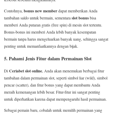
bonus new member
Contohnya,
dapat memberikan Anda
slot bonus
tambahan saldo untuk bermain, sementara
bisa
memberi Anda putaran gratis (free spin) di mesin slot tertentu.
Bonus-bonus ini memberi Anda lebih banyak kesempatan
bermain tanpa harus mengeluarkan banyak uang, sehingga sangat
penting untuk memanfaatkannya dengan bijak.
5.
Pahami Jenis Fitur dalam Permainan Slot
Ceriabet slot online
Di
, Anda akan menemukan berbagai fitur
tambahan dalam permainan slot, seperti simbol liar (wild), simbol
pencar (scatter), dan fitur bonus yang dapat membantu Anda
meraih kemenangan lebih besar. Fitur-fitur ini sangat penting
untuk diperhatikan karena dapat mempengaruhi hasil permainan.
Sebagai pemain baru, cobalah untuk memilih permainan yang