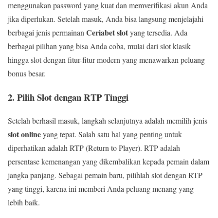
menggunakan password yang kuat dan memverifikasi akun Anda
jika diperlukan. Setelah masuk, Anda bisa langsung menjelajahi
Ceriabet slot
berbagai jenis permainan
yang tersedia. Ada
berbagai pilihan yang bisa Anda coba, mulai dari slot klasik
hingga slot dengan fitur-fitur modern yang menawarkan peluang
bonus besar.
2.
Pilih Slot dengan RTP Tinggi
Setelah berhasil masuk, langkah selanjutnya adalah memilih jenis
slot online
yang tepat. Salah satu hal yang penting untuk
diperhatikan adalah RTP (Return to Player). RTP adalah
persentase kemenangan yang dikembalikan kepada pemain dalam
jangka panjang. Sebagai pemain baru, pilihlah slot dengan RTP
yang tinggi, karena ini memberi Anda peluang menang yang
lebih baik.