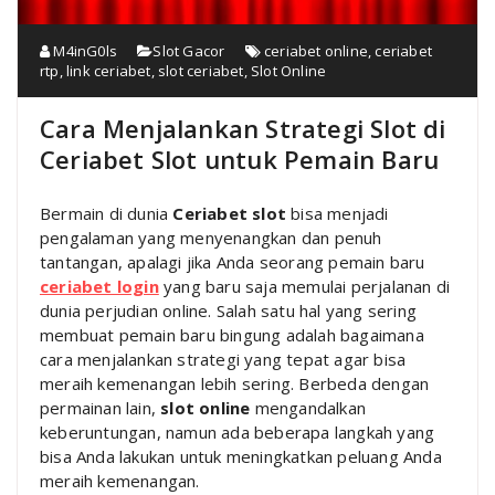
M4inG0ls
Slot Gacor
ceriabet online
,
ceriabet
rtp
,
link ceriabet
,
slot ceriabet
,
Slot Online
Cara Menjalankan Strategi Slot di
Ceriabet Slot untuk Pemain Baru
Bermain di dunia
Ceriabet slot
bisa menjadi
pengalaman yang menyenangkan dan penuh
tantangan, apalagi jika Anda seorang pemain baru
ceriabet login
yang baru saja memulai perjalanan di
dunia perjudian online. Salah satu hal yang sering
membuat pemain baru bingung adalah bagaimana
cara menjalankan strategi yang tepat agar bisa
meraih kemenangan lebih sering. Berbeda dengan
permainan lain,
slot online
mengandalkan
keberuntungan, namun ada beberapa langkah yang
bisa Anda lakukan untuk meningkatkan peluang Anda
meraih kemenangan.