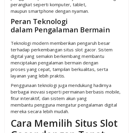
perangkat seperti komputer, tablet,
maupun smartphone dengan nyaman.
Peran Teknologi
dalam Pengalaman Bermain
Teknologi modern memberikan pengaruh besar
terhadap perkembangan situs slot gacor. Sistem
digital yang semakin berkembang membantu
menciptakan pengalaman bermain dengan
proses yang cepat, tampilan berkualitas, serta
layanan yang lebih praktis.
Penggunaan teknologi juga mendukung hadirnya
berbagai inovasi seperti permainan berbasis mobile,
fitur interaktif, dan sistem akun yang
membantu pengguna mengatur pengalaman digital
mereka secara lebih mudah.
Cara Memilih Situs Slot