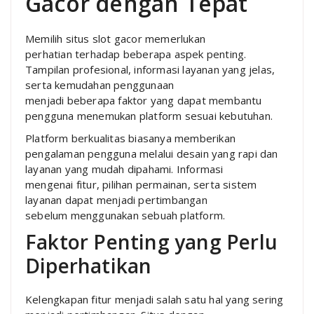
Gacor dengan Tepat
Memilih situs slot gacor memerlukan
perhatian terhadap beberapa aspek penting.
Tampilan profesional, informasi layanan yang jelas,
serta kemudahan penggunaan
menjadi beberapa faktor yang dapat membantu
pengguna menemukan platform sesuai kebutuhan.
Platform berkualitas biasanya memberikan
pengalaman pengguna melalui desain yang rapi dan
layanan yang mudah dipahami. Informasi
mengenai fitur, pilihan permainan, serta sistem
layanan dapat menjadi pertimbangan
sebelum menggunakan sebuah platform.
Faktor Penting yang Perlu
Diperhatikan
Kelengkapan fitur menjadi salah satu hal yang sering