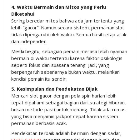
4. Waktu Bermain dan Mitos yang Perlu
Diketahui
Sering beredar mitos bahwa ada jam tertentu yang
lebih “gacor”. Namun secara sistem, permainan slot
tidak dipengaruhi oleh waktu. Semua hasil tetap acak
dan independen.
Meski begitu, sebagian pemain merasa lebih nyaman
bermain di waktu tertentu karena faktor psikologis
seperti fokus dan suasana tenang. Jadi, yang
berpengaruh sebenarnya bukan waktu, melainkan
kondisi pemain itu sendiri.
5. Kesimpulan dan Pendekatan Bijak
Mencari slot gacor dengan pola spin harian lebih
tepat dipahami sebagai bagian dari strategi hiburan,
bukan metode pasti untuk menang. Tidak ada rumus
yang bisa menjamin jackpot cepat karena sistem
permainan berbasis acak.
Pendekatan terbaik adalah bermain dengan sadar,
SLOT GACOR
mengatur modal dengan bijak, dan