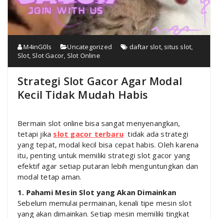
M4inG0ls
Uncategorized
daftar slot
,
situs slot
,
Slot
,
Slot Gacor
,
Slot Online
Strategi Slot Gacor Agar Modal
Kecil Tidak Mudah Habis
Bermain slot online bisa sangat menyenangkan,
tetapi jika
slot gacor terbaru
tidak ada strategi
yang tepat, modal kecil bisa cepat habis. Oleh karena
itu, penting untuk memiliki strategi slot gacor yang
efektif agar setiap putaran lebih menguntungkan dan
modal tetap aman.
1. Pahami Mesin Slot yang Akan Dimainkan
Sebelum memulai permainan, kenali tipe mesin slot
yang akan dimainkan. Setiap mesin memiliki tingkat