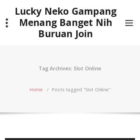
Skip
Lucky Neko Gampang
to
content
Menang Banget Nih
Buruan Join
Tag Archives: Slot Online
Home
/
Posts tagged "Slot Online"