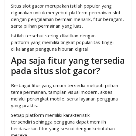
Situs slot gacor merupakan istilah populer yang
digunakan untuk menyebut platform permainan slot
dengan pengalaman bermain menarik, fitur beragam,
serta pilihan permainan yang luas.
Istilah tersebut sering dikaitkan dengan
platform yang memiliki tingkat popularitas tinggi
di kalangan pengguna hiburan digital.
Apa saja fitur yang tersedia
pada situs slot gacor?
Berbagai fitur yang umum tersedia meliputi pilihan
tema permainan, tampilan visual modern, akses
melalui perangkat mobile, serta layanan pengguna
yang praktis.
Setiap platform memiliki karakteristik
tersendiri sehingga pengguna dapat memilih
berdasarkan fitur yang sesuai dengan kebutuhan
mereka.