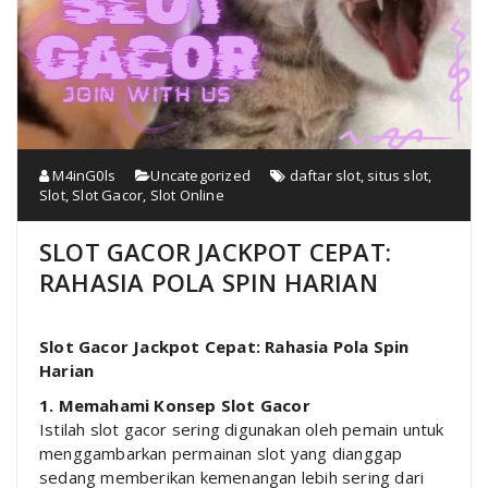
M4inG0ls
Uncategorized
daftar slot
,
situs slot
,
Slot
,
Slot Gacor
,
Slot Online
SLOT GACOR JACKPOT CEPAT:
RAHASIA POLA SPIN HARIAN
Slot Gacor Jackpot Cepat: Rahasia Pola Spin
Harian
1. Memahami Konsep Slot Gacor
Istilah slot gacor sering digunakan oleh pemain untuk
menggambarkan permainan slot yang dianggap
sedang memberikan kemenangan lebih sering dari