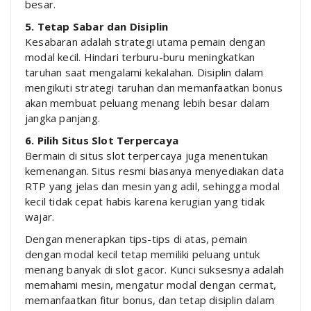
besar.
5. Tetap Sabar dan Disiplin
Kesabaran adalah strategi utama pemain dengan
modal kecil. Hindari terburu-buru meningkatkan
taruhan saat mengalami kekalahan. Disiplin dalam
mengikuti strategi taruhan dan memanfaatkan bonus
akan membuat peluang menang lebih besar dalam
jangka panjang.
6. Pilih Situs Slot Terpercaya
Bermain di situs slot terpercaya juga menentukan
kemenangan. Situs resmi biasanya menyediakan data
RTP yang jelas dan mesin yang adil, sehingga modal
kecil tidak cepat habis karena kerugian yang tidak
wajar.
Dengan menerapkan tips-tips di atas, pemain
dengan modal kecil tetap memiliki peluang untuk
menang banyak di slot gacor. Kunci suksesnya adalah
memahami mesin, mengatur modal dengan cermat,
memanfaatkan fitur bonus, dan tetap disiplin dalam