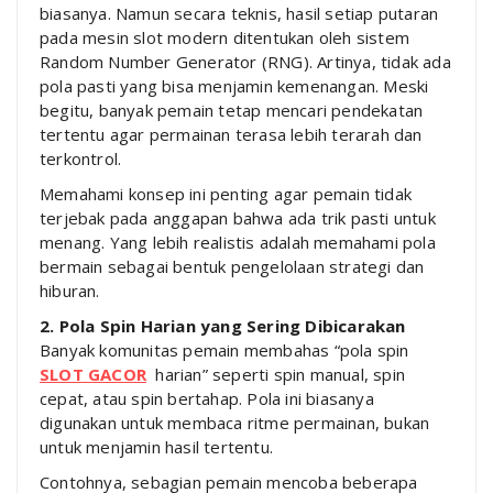
biasanya. Namun secara teknis, hasil setiap putaran
pada mesin slot modern ditentukan oleh sistem
Random Number Generator (RNG). Artinya, tidak ada
pola pasti yang bisa menjamin kemenangan. Meski
begitu, banyak pemain tetap mencari pendekatan
tertentu agar permainan terasa lebih terarah dan
terkontrol.
Memahami konsep ini penting agar pemain tidak
terjebak pada anggapan bahwa ada trik pasti untuk
menang. Yang lebih realistis adalah memahami pola
bermain sebagai bentuk pengelolaan strategi dan
hiburan.
2. Pola Spin Harian yang Sering Dibicarakan
Banyak komunitas pemain membahas “pola spin
SLOT GACOR
harian” seperti spin manual, spin
cepat, atau spin bertahap. Pola ini biasanya
digunakan untuk membaca ritme permainan, bukan
untuk menjamin hasil tertentu.
Contohnya, sebagian pemain mencoba beberapa