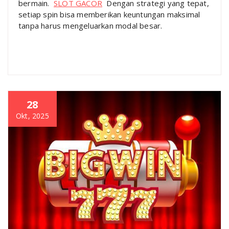
bermain.
SLOT GACOR
Dengan strategi yang tepat,
setiap spin bisa memberikan keuntungan maksimal
tanpa harus mengeluarkan modal besar.
28
Okt, 2025