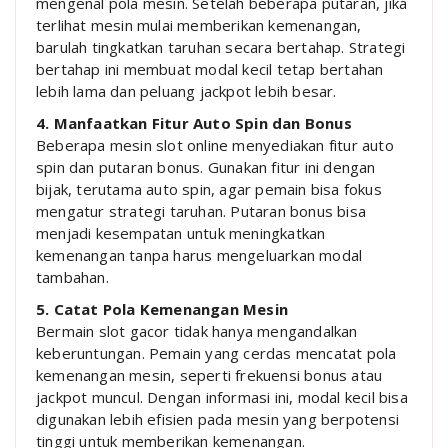
mengenal pola mesin. Setelah beberapa putaran, jika
terlihat mesin mulai memberikan kemenangan,
barulah tingkatkan taruhan secara bertahap. Strategi
bertahap ini membuat modal kecil tetap bertahan
lebih lama dan peluang jackpot lebih besar.
4. Manfaatkan Fitur Auto Spin dan Bonus
Beberapa mesin slot online menyediakan fitur auto
spin dan putaran bonus. Gunakan fitur ini dengan
bijak, terutama auto spin, agar pemain bisa fokus
mengatur strategi taruhan. Putaran bonus bisa
menjadi kesempatan untuk meningkatkan
kemenangan tanpa harus mengeluarkan modal
tambahan.
5. Catat Pola Kemenangan Mesin
Bermain slot gacor tidak hanya mengandalkan
keberuntungan. Pemain yang cerdas mencatat pola
kemenangan mesin, seperti frekuensi bonus atau
jackpot muncul. Dengan informasi ini, modal kecil bisa
digunakan lebih efisien pada mesin yang berpotensi
tinggi untuk memberikan kemenangan.