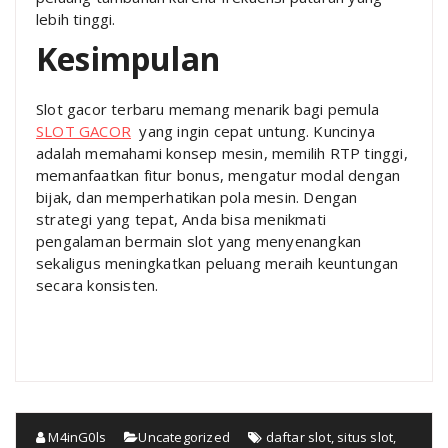
lebih tinggi.
Kesimpulan
Slot gacor terbaru memang menarik bagi pemula
SLOT GACOR
yang ingin cepat untung. Kuncinya
adalah memahami konsep mesin, memilih RTP tinggi,
memanfaatkan fitur bonus, mengatur modal dengan
bijak, dan memperhatikan pola mesin. Dengan
strategi yang tepat, Anda bisa menikmati
pengalaman bermain slot yang menyenangkan
sekaligus meningkatkan peluang meraih keuntungan
secara konsisten.
M4inG0ls
Uncategorized
daftar slot
,
situs slot
,