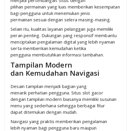
menjadi pertimbangan. Situs dengan
pilihan permainan yang luas memberikan kesempatan
bagi pengguna untuk menemukan jenis
permainan sesuai dengan selera masing-masing.
Selain itu, kualitas layanan pelanggan juga memiliki
peran penting. Dukungan yang responsif membantu
menciptakan pengalaman digital yang lebih nyaman
serta memberikan kemudahan ketika
pengguna membutuhkan informasi tambahan.
Tampilan Modern
dan Kemudahan Navigasi
Desain tampilan menjadi bagian yang
menarik perhatian pengguna. Situs slot gacor
dengan tampilan modern biasanya memiliki susunan
menu yang sederhana sehingga berbagai fitur
dapat ditemukan dengan mudah.
Navigasi yang praktis memberikan pengalaman
lebih nyaman bagi pengguna baru maupun