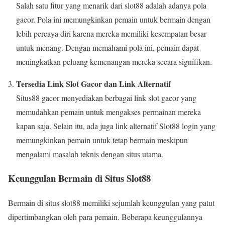
Salah satu fitur yang menarik dari slot88 adalah adanya pola
gacor. Pola ini memungkinkan pemain untuk bermain dengan
lebih percaya diri karena mereka memiliki kesempatan besar
untuk menang. Dengan memahami pola ini, pemain dapat
meningkatkan peluang kemenangan mereka secara signifikan.
Tersedia Link Slot Gacor dan Link Alternatif
Situs88 gacor menyediakan berbagai link slot gacor yang
memudahkan pemain untuk mengakses permainan mereka
kapan saja. Selain itu, ada juga link alternatif Slot88 login yang
memungkinkan pemain untuk tetap bermain meskipun
mengalami masalah teknis dengan situs utama.
Keunggulan Bermain di Situs Slot88
Bermain di situs slot88 memiliki sejumlah keunggulan yang patut
dipertimbangkan oleh para pemain. Beberapa keunggulannya