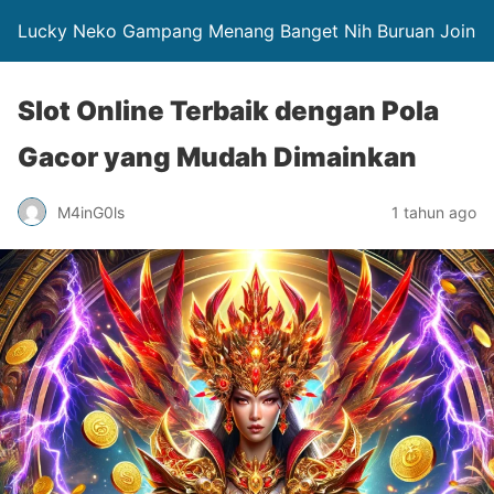
Lucky Neko Gampang Menang Banget Nih Buruan Join
Slot Online Terbaik dengan Pola
Gacor yang Mudah Dimainkan
M4inG0ls
1 tahun ago