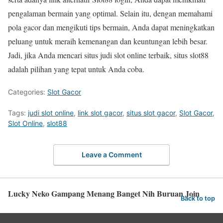
pengalaman bermain yang optimal. Selain itu, dengan memahami
pola gacor dan mengikuti tips bermain, Anda dapat meningkatkan
peluang untuk meraih kemenangan dan keuntungan lebih besar.
Jadi, jika Anda mencari situs judi slot online terbaik, situs slot88
adalah pilihan yang tepat untuk Anda coba.
Categories:
Slot Gacor
Tags:
judi slot online
,
link slot gacor
,
situs slot gacor
,
Slot Gacor
,
Slot Online
,
slot88
Leave a Comment
Lucky Neko Gampang Menang Banget Nih Buruan Join
Back to top