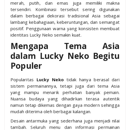
merah, putih, dan emas juga memiliki makna
tersendiri. Kombinasi tersebut sering digunakan
dalam berbagai dekorasi tradisional Asia sebagai
lambang kebahagiaan, keberuntungan, dan semangat
positif. Penggunaan warna yang konsisten membuat
identitas Lucky Neko semakin kuat.
Mengapa Tema Asia
dalam Lucky Neko Begitu
Populer
Popularitas
Lucky Neko
tidak hanya berasal dari
sistem permainannya, tetapi juga dari tema Asia
yang mampu menarik perhatian banyak pemain.
Nuansa budaya yang dihadirkan terasa autentik
namun tetap dikemas dengan gaya modern sehingga
mudah diterima oleh berbagai kalangan.
Desain antarmuka yang sederhana juga menjadi nilai
tambah. Seluruh menu dan informasi permainan