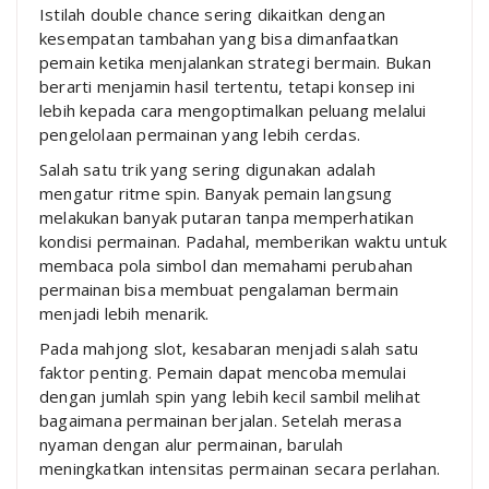
Istilah double chance sering dikaitkan dengan
kesempatan tambahan yang bisa dimanfaatkan
pemain ketika menjalankan strategi bermain. Bukan
berarti menjamin hasil tertentu, tetapi konsep ini
lebih kepada cara mengoptimalkan peluang melalui
pengelolaan permainan yang lebih cerdas.
Salah satu trik yang sering digunakan adalah
mengatur ritme spin. Banyak pemain langsung
melakukan banyak putaran tanpa memperhatikan
kondisi permainan. Padahal, memberikan waktu untuk
membaca pola simbol dan memahami perubahan
permainan bisa membuat pengalaman bermain
menjadi lebih menarik.
Pada mahjong slot, kesabaran menjadi salah satu
faktor penting. Pemain dapat mencoba memulai
dengan jumlah spin yang lebih kecil sambil melihat
bagaimana permainan berjalan. Setelah merasa
nyaman dengan alur permainan, barulah
meningkatkan intensitas permainan secara perlahan.