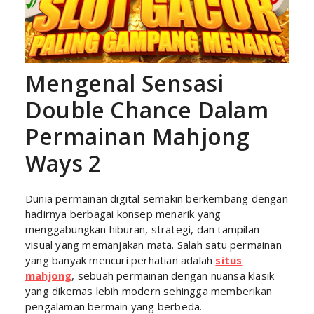
Mengenal Sensasi
Double Chance Dalam
Permainan Mahjong
Ways 2
Dunia permainan digital semakin berkembang dengan
hadirnya berbagai konsep menarik yang
menggabungkan hiburan, strategi, dan tampilan
visual yang memanjakan mata. Salah satu permainan
yang banyak mencuri perhatian adalah
situs
mahjong
, sebuah permainan dengan nuansa klasik
yang dikemas lebih modern sehingga memberikan
pengalaman bermain yang berbeda.