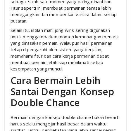
sebagai salah satu momen yang paling dinantikan.
Fitur seperti ini membuat permainan terasa lebih
menegangkan dan memberikan variasi dalam setiap
putaran.
Selain itu, istilah mah-jong wins sering digunakan
untuk menggambarkan momen kemenangan menarik
yang dirasakan pemain. Walaupun hasil permainan
tetap dipengaruhi oleh sistem yang berjalan,
memahami fitur dan cara kerja permainan dapat
membuat pemain lebih siap menikmati setiap
kesempatan yang muncul.
Cara Bermain Lebih
Santai Dengan Konsep
Double Chance
Bermain dengan konsep double chance bukan berarti
harus selalu mengejar hasil besar dalam waktu
singkat. Justru, pendekatan yang lebih santai sering