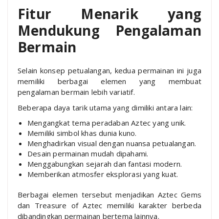
Fitur Menarik yang
Mendukung Pengalaman
Bermain
Selain konsep petualangan, kedua permainan ini juga
memiliki berbagai elemen yang membuat
pengalaman bermain lebih variatif.
Beberapa daya tarik utama yang dimiliki antara lain:
Mengangkat tema peradaban Aztec yang unik.
Memiliki simbol khas dunia kuno.
Menghadirkan visual dengan nuansa petualangan.
Desain permainan mudah dipahami.
Menggabungkan sejarah dan fantasi modern.
Memberikan atmosfer eksplorasi yang kuat.
Berbagai elemen tersebut menjadikan Aztec Gems
dan Treasure of Aztec memiliki karakter berbeda
dibandingkan permainan bertema lainnya.