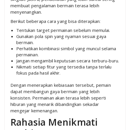
membuat pengalaman bermain terasa lebih
menyenangkan.
Berikut beberapa cara yang bisa diterapkan:
Tentukan target permainan sebelum memulai.
Gunakan pola spin yang nyaman sesuai gaya
bermain.
Perhatikan kombinasi simbol yang muncul selama
permainan.
Jangan mengambil keputusan secara terburu-buru.
Nikmati setiap fitur yang tersedia tanpa terlalu
fokus pada hasil akhir.
Dengan menerapkan kebiasaan tersebut, pemain
dapat membangun gaya bermain yang lebih
konsisten. Permainan akan terasa lebih seperti
hiburan yang menarik dibandingkan sekadar
mengejar kemenangan.
Rahasia Menikmati