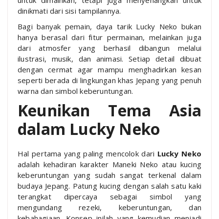
dinikmati dari sisi tampilannya.
Bagi banyak pemain, daya tarik Lucky Neko bukan
hanya berasal dari fitur permainan, melainkan juga
dari atmosfer yang berhasil dibangun melalui
ilustrasi, musik, dan animasi. Setiap detail dibuat
dengan cermat agar mampu menghadirkan kesan
seperti berada di lingkungan khas Jepang yang penuh
warna dan simbol keberuntungan.
Keunikan Tema Asia
dalam Lucky Neko
Hal pertama yang paling mencolok dari
Lucky Neko
adalah kehadiran karakter Maneki Neko atau kucing
keberuntungan yang sudah sangat terkenal dalam
budaya Jepang. Patung kucing dengan salah satu kaki
terangkat dipercaya sebagai simbol yang
mengundang rezeki, keberuntungan, dan
kebahagiaan. Konsep inilah yang kemudian menjadi