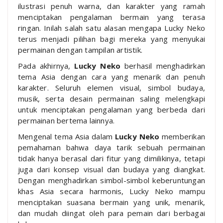
ilustrasi penuh warna, dan karakter yang ramah
menciptakan pengalaman bermain yang terasa
ringan. Inilah salah satu alasan mengapa Lucky Neko
terus menjadi pilihan bagi mereka yang menyukai
permainan dengan tampilan artistik.
Pada akhirnya,
Lucky Neko
berhasil menghadirkan
tema Asia dengan cara yang menarik dan penuh
karakter. Seluruh elemen visual, simbol budaya,
musik, serta desain permainan saling melengkapi
untuk menciptakan pengalaman yang berbeda dari
permainan bertema lainnya.
Mengenal tema Asia dalam
Lucky Neko
memberikan
pemahaman bahwa daya tarik sebuah permainan
tidak hanya berasal dari fitur yang dimilikinya, tetapi
juga dari konsep visual dan budaya yang diangkat.
Dengan menghadirkan simbol-simbol keberuntungan
khas Asia secara harmonis, Lucky Neko mampu
menciptakan suasana bermain yang unik, menarik,
dan mudah diingat oleh para pemain dari berbagai