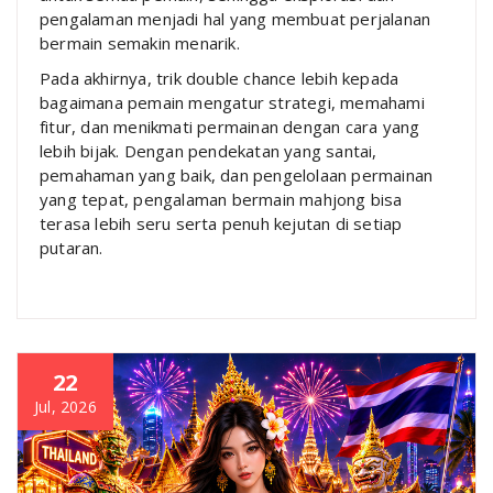
pengalaman menjadi hal yang membuat perjalanan
bermain semakin menarik.
Pada akhirnya, trik double chance lebih kepada
bagaimana pemain mengatur strategi, memahami
fitur, dan menikmati permainan dengan cara yang
lebih bijak. Dengan pendekatan yang santai,
pemahaman yang baik, dan pengelolaan permainan
yang tepat, pengalaman bermain mahjong bisa
terasa lebih seru serta penuh kejutan di setiap
putaran.
22
Jul, 2026