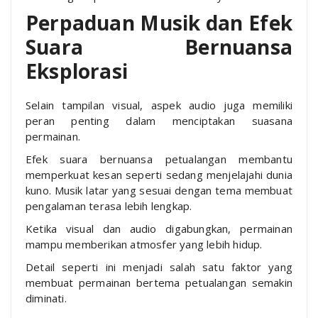
Perpaduan Musik dan Efek
Suara Bernuansa
Eksplorasi
Selain tampilan visual, aspek audio juga memiliki
peran penting dalam menciptakan suasana
permainan.
Efek suara bernuansa petualangan membantu
memperkuat kesan seperti sedang menjelajahi dunia
kuno. Musik latar yang sesuai dengan tema membuat
pengalaman terasa lebih lengkap.
Ketika visual dan audio digabungkan, permainan
mampu memberikan atmosfer yang lebih hidup.
Detail seperti ini menjadi salah satu faktor yang
membuat permainan bertema petualangan semakin
diminati.