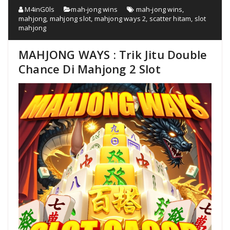
M4inG0ls
mah-jong wins
mah-jong wins
,
mahjong
,
mahjong slot
,
mahjong ways 2
,
scatter hitam
,
slot
mahjong
MAHJONG WAYS : Trik Jitu Double
Chance Di Mahjong 2 Slot