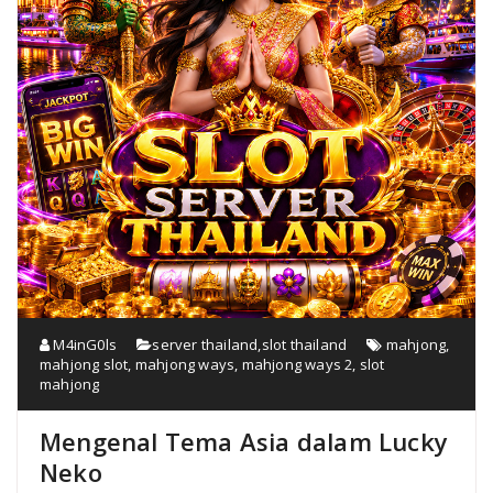
M4inG0ls
server thailand
,
slot thailand
mahjong
,
mahjong slot
,
mahjong ways
,
mahjong ways 2
,
slot
mahjong
Mengenal Tema Asia dalam Lucky
Neko