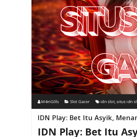
M4inG0ls
Slot Gacor
idn slot
,
situs idn s
IDN Play: Bet Itu Asyik, Menan
IDN Play: Bet Itu As