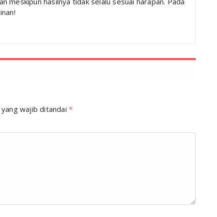
aran meskipun hasilnya tidak selalu sesuai harapan. Pada
inan!
 yang wajib ditandai
*