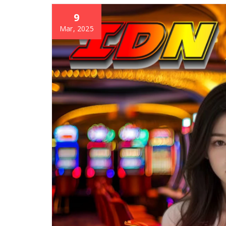
9
Mar, 2025