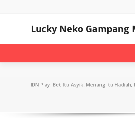
Skip
to
content
Lucky Neko Gampang M
IDN Play: Bet Itu Asyik, Menang Itu Hadiah, K