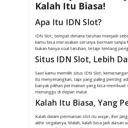
Kalah Itu Biasa!
Apa Itu IDN Slot?
IDN Slot, tempat dimana taruhan menjadi sebu
kamu bisa merasakan serunya bermain tanpa ha
bukan hanya soal taruhan, tetapi tentang peng
Situs IDN Slot, Lebih 
Saat kamu memilih situs IDN Slot, kemenanga
itu menyenangkan, tapi yang paling penting a
banyak pilihan permainan yang bisa membuat wa
menunggu di depan mata!
Kalah Itu Biasa, Yang 
Kalah dalam permainan slot itu wajar, lho! Jang
akhir segalanya. Malah, kalah bisa jadi alasan 