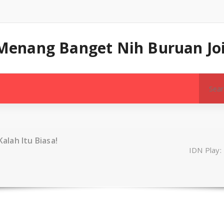
enang Banget Nih Buruan Jo
Search
for:
alah Itu Biasa!
IDN Play: 