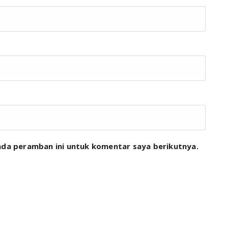
ada peramban ini untuk komentar saya berikutnya.