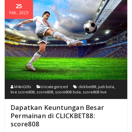
25
Feb, 2025
M4inG0ls
Uncategorized
clickbet88
,
judi bola
,
live score808
,
score808
,
score808 bola
,
score808 live
Dapatkan Keuntungan Besar
Permainan di CLICKBET88:
score808