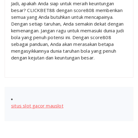
Jadi, apakah Anda siap untuk meraih keuntungan
besar? CLICKBET88 dengan score808 memberikan
semua yang Anda butuhkan untuk mencapainya.
Dengan setiap taruhan, Anda semakin dekat dengan
kemenangan. Jangan ragu untuk memasuki dunia judi
bola yang penuh potensi ini. Dengan score808
sebagai panduan, Anda akan merasakan betapa
mengasyikkannya dunia taruhan bola yang penuh
dengan kejutan dan keuntungan besar.
situs slot gacor mauslot