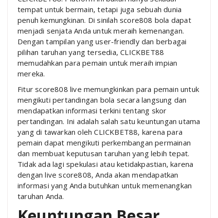
tempat untuk bermain, tetapi juga sebuah dunia
penuh kemungkinan. Di sinilah score808 bola dapat
menjadi senjata Anda untuk meraih kemenangan.
Dengan tampilan yang user-friendly dan berbagai
pilihan taruhan yang tersedia, CLICKBET88
memudahkan para pemain untuk meraih impian
mereka.
Fitur score808 live memungkinkan para pemain untuk
mengikuti pertandingan bola secara langsung dan
mendapatkan informasi terkini tentang skor
pertandingan. Ini adalah salah satu keuntungan utama
yang di tawarkan oleh CLICKBET88, karena para
pemain dapat mengikuti perkembangan permainan
dan membuat keputusan taruhan yang lebih tepat.
Tidak ada lagi spekulasi atau ketidakpastian, karena
dengan live score808, Anda akan mendapatkan
informasi yang Anda butuhkan untuk memenangkan
taruhan Anda.
Keuntungan Besar