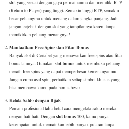
slot yang sesuai dengan gaya permainanmu dan memiliki RTP
(Return to Player) yang tinggi. Semakin tinggi RTP, semakin
besar peluangmu untuk menang dalam jangka panjang. Jadi,
jangan terjebak dengan slot yang tampilannya keren, tanpa
memikirkan peluang menangnya!
Manfaatkan Free Spins dan Fitur Bonus
Banyak slot di Ceriabet yang menawarkan free spins atau fitur
slot bonus
bonus lainnya. Gunakan
untuk membuka peluang
meraih free spins yang dapat memperbesar kemenanganmu.
Jangan cuma asal spin, perhatikan setiap simbol khusus yang
bisa membawa kamu pada bonus besar.
Kelola Saldo dengan Bijak
Pemain profesional tahu betul cara mengelola saldo mereka
slot bonus 100
dengan hati-hati. Dengan
, kamu punya
kesempatan untuk memainkan lebih banyak putaran tanpa