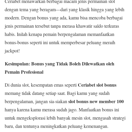
Ceriabet menawarkan berbagai macam jenis permainan slot
dengan tema yang beragam—dari yang klasik hingga yang lebih
modern. Dengan bonus yang ada, kamu bisa mencoba berbagai
jenis permainan tersebut tanpa merasa khawatir saldo terkuras
habis. Inilah kenapa pemain berpengalaman memanfaatkan
bonus-bonus seperti ini untuk memperbesar peluang meraih
jackpot!
Kesimpulan: Bonus yang Tidak Boleh Dilewatkan oleh
Pemain Profesional
Ceriabet slot bonus
Di dunia slot, kesempatan emas seperti
memang tidak datang setiap saat. Bagi kamu yang sudah
slot bonus new member 100
berpengalaman, jangan sia-siakan
hanya karena kamu merasa sudah jago. Manfaatkan bonus ini
untuk mengeksplorasi lebih banyak mesin slot, mengasah strategi
baru, dan tentunya meningkatkan peluang kemenangan.