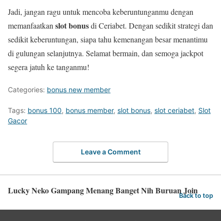
Jadi, jangan ragu untuk mencoba keberuntunganmu dengan
slot bonus
memanfaatkan
di Ceriabet. Dengan sedikit strategi dan
sedikit keberuntungan, siapa tahu kemenangan besar menantimu
di gulungan selanjutnya. Selamat bermain, dan semoga jackpot
segera jatuh ke tanganmu!
Categories:
bonus new member
Tags:
bonus 100
,
bonus member
,
slot bonus
,
slot ceriabet
,
Slot
Gacor
Leave a Comment
Lucky Neko Gampang Menang Banget Nih Buruan Join
Back to top