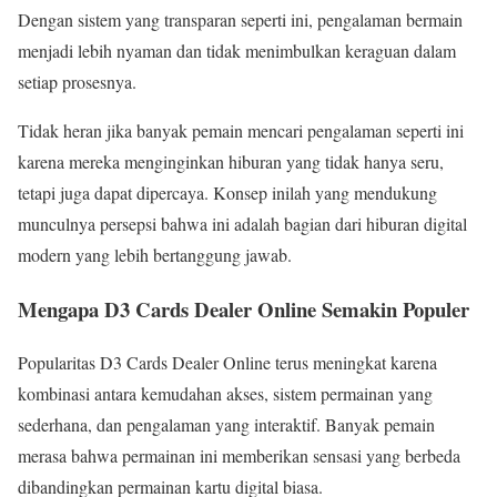
Dengan sistem yang transparan seperti ini, pengalaman bermain
menjadi lebih nyaman dan tidak menimbulkan keraguan dalam
setiap prosesnya.
Tidak heran jika banyak pemain mencari pengalaman seperti ini
karena mereka menginginkan hiburan yang tidak hanya seru,
tetapi juga dapat dipercaya. Konsep inilah yang mendukung
munculnya persepsi bahwa ini adalah bagian dari hiburan digital
modern yang lebih bertanggung jawab.
Mengapa D3 Cards Dealer Online Semakin Populer
Popularitas D3 Cards Dealer Online terus meningkat karena
kombinasi antara kemudahan akses, sistem permainan yang
sederhana, dan pengalaman yang interaktif. Banyak pemain
merasa bahwa permainan ini memberikan sensasi yang berbeda
dibandingkan permainan kartu digital biasa.