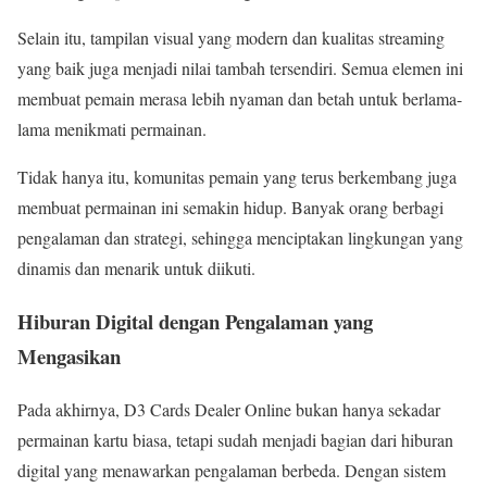
Selain itu, tampilan visual yang modern dan kualitas streaming
yang baik juga menjadi nilai tambah tersendiri. Semua elemen ini
membuat pemain merasa lebih nyaman dan betah untuk berlama-
lama menikmati permainan.
Tidak hanya itu, komunitas pemain yang terus berkembang juga
membuat permainan ini semakin hidup. Banyak orang berbagi
pengalaman dan strategi, sehingga menciptakan lingkungan yang
dinamis dan menarik untuk diikuti.
Hiburan Digital dengan Pengalaman yang
Mengasikan
Pada akhirnya, D3 Cards Dealer Online bukan hanya sekadar
permainan kartu biasa, tetapi sudah menjadi bagian dari hiburan
digital yang menawarkan pengalaman berbeda. Dengan sistem