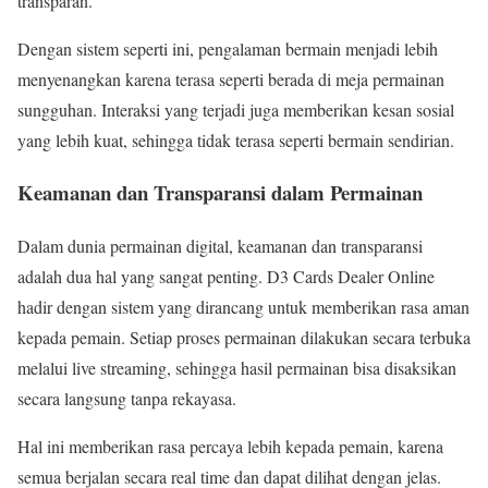
transparan.
Dengan sistem seperti ini, pengalaman bermain menjadi lebih
menyenangkan karena terasa seperti berada di meja permainan
sungguhan. Interaksi yang terjadi juga memberikan kesan sosial
yang lebih kuat, sehingga tidak terasa seperti bermain sendirian.
Keamanan dan Transparansi dalam Permainan
Dalam dunia permainan digital, keamanan dan transparansi
adalah dua hal yang sangat penting. D3 Cards Dealer Online
hadir dengan sistem yang dirancang untuk memberikan rasa aman
kepada pemain. Setiap proses permainan dilakukan secara terbuka
melalui live streaming, sehingga hasil permainan bisa disaksikan
secara langsung tanpa rekayasa.
Hal ini memberikan rasa percaya lebih kepada pemain, karena
semua berjalan secara real time dan dapat dilihat dengan jelas.