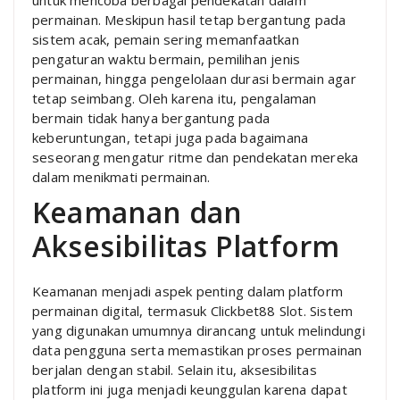
permainan. Meskipun hasil tetap bergantung pada
sistem acak, pemain sering memanfaatkan
pengaturan waktu bermain, pemilihan jenis
permainan, hingga pengelolaan durasi bermain agar
tetap seimbang. Oleh karena itu, pengalaman
bermain tidak hanya bergantung pada
keberuntungan, tetapi juga pada bagaimana
seseorang mengatur ritme dan pendekatan mereka
dalam menikmati permainan.
Keamanan dan
Aksesibilitas Platform
Keamanan menjadi aspek penting dalam platform
permainan digital, termasuk Clickbet88 Slot. Sistem
yang digunakan umumnya dirancang untuk melindungi
data pengguna serta memastikan proses permainan
berjalan dengan stabil. Selain itu, aksesibilitas
platform ini juga menjadi keunggulan karena dapat