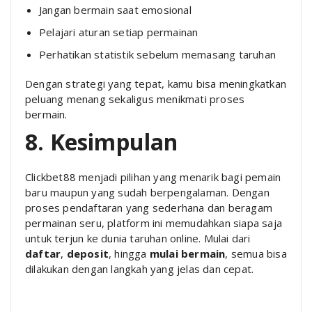
Jangan bermain saat emosional
Pelajari aturan setiap permainan
Perhatikan statistik sebelum memasang taruhan
Dengan strategi yang tepat, kamu bisa meningkatkan
peluang menang sekaligus menikmati proses
bermain.
8. Kesimpulan
Clickbet88 menjadi pilihan yang menarik bagi pemain
baru maupun yang sudah berpengalaman. Dengan
proses pendaftaran yang sederhana dan beragam
permainan seru, platform ini memudahkan siapa saja
untuk terjun ke dunia taruhan online. Mulai dari
daftar
,
deposit
, hingga
mulai bermain
, semua bisa
dilakukan dengan langkah yang jelas dan cepat.