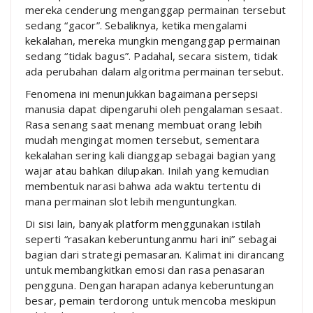
mereka cenderung menganggap permainan tersebut
sedang “gacor”. Sebaliknya, ketika mengalami
kekalahan, mereka mungkin menganggap permainan
sedang “tidak bagus”. Padahal, secara sistem, tidak
ada perubahan dalam algoritma permainan tersebut.
Fenomena ini menunjukkan bagaimana persepsi
manusia dapat dipengaruhi oleh pengalaman sesaat.
Rasa senang saat menang membuat orang lebih
mudah mengingat momen tersebut, sementara
kekalahan sering kali dianggap sebagai bagian yang
wajar atau bahkan dilupakan. Inilah yang kemudian
membentuk narasi bahwa ada waktu tertentu di
mana permainan slot lebih menguntungkan.
Di sisi lain, banyak platform menggunakan istilah
seperti “rasakan keberuntunganmu hari ini” sebagai
bagian dari strategi pemasaran. Kalimat ini dirancang
untuk membangkitkan emosi dan rasa penasaran
pengguna. Dengan harapan adanya keberuntungan
besar, pemain terdorong untuk mencoba meskipun