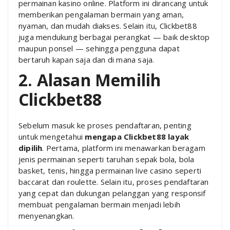
permainan kasino online. Platform ini dirancang untuk
memberikan pengalaman bermain yang aman,
nyaman, dan mudah diakses. Selain itu, Clickbet88
juga mendukung berbagai perangkat — baik desktop
maupun ponsel — sehingga pengguna dapat
bertaruh kapan saja dan di mana saja.
2. Alasan Memilih
Clickbet88
Sebelum masuk ke proses pendaftaran, penting
untuk mengetahui
mengapa Clickbet88 layak
dipilih
. Pertama, platform ini menawarkan beragam
jenis permainan seperti taruhan sepak bola, bola
basket, tenis, hingga permainan live casino seperti
baccarat dan roulette. Selain itu, proses pendaftaran
yang cepat dan dukungan pelanggan yang responsif
membuat pengalaman bermain menjadi lebih
menyenangkan.