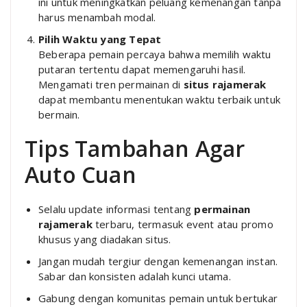
ini untuk meningkatkan peluang kemenangan tanpa
harus menambah modal.
Pilih Waktu yang Tepat
Beberapa pemain percaya bahwa memilih waktu
putaran tertentu dapat memengaruhi hasil.
Mengamati tren permainan di
situs rajamerak
dapat membantu menentukan waktu terbaik untuk
bermain.
Tips Tambahan Agar
Auto Cuan
Selalu update informasi tentang
permainan
rajamerak
terbaru, termasuk event atau promo
khusus yang diadakan situs.
Jangan mudah tergiur dengan kemenangan instan.
Sabar dan konsisten adalah kunci utama.
Gabung dengan komunitas pemain untuk bertukar