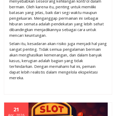
menyebabkan seseorang kehilangan kontrol dalam
bermain. Oleh karena itu, penting untuk memiliki
batasan yang jelas, baik dari segi waktu maupun
pengeluaran. Menganggap permainan ini sebagai
hiburan semata adalah pendekatan yang lebih sehat
dibandingkan menjadikannya sebagai cara untuk
mencari keuntungan.
Selain itu, kesadaran akan risiko juga menjadi hal yang
sangat penting. Tidak semua pengalaman bermain
akan menghasilkan kemenangan, dan dalam banyak
kasus, kerugian adalah bagian yang tidak
terhindarkan. Dengan memahami hal ini, pemain
dapat lebih realistis dalam mengelola ekspektasi
mereka.
21
Apr, 2026