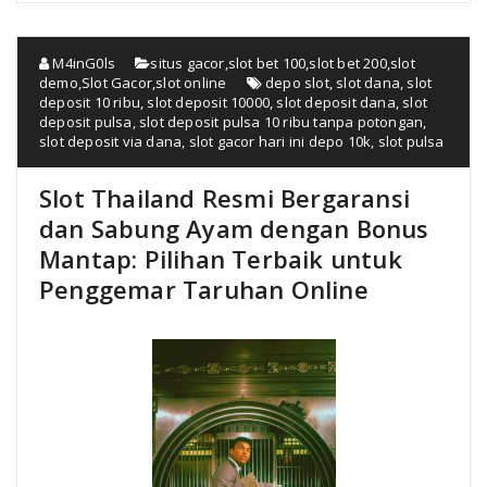
M4inG0ls
situs gacor
,
slot bet 100
,
slot bet 200
,
slot
demo
,
Slot Gacor
,
slot online
depo slot
,
slot dana
,
slot
deposit 10 ribu
,
slot deposit 10000
,
slot deposit dana
,
slot
deposit pulsa
,
slot deposit pulsa 10 ribu tanpa potongan
,
slot deposit via dana
,
slot gacor hari ini depo 10k
,
slot pulsa
Slot Thailand Resmi Bergaransi
dan Sabung Ayam dengan Bonus
Mantap: Pilihan Terbaik untuk
Penggemar Taruhan Online