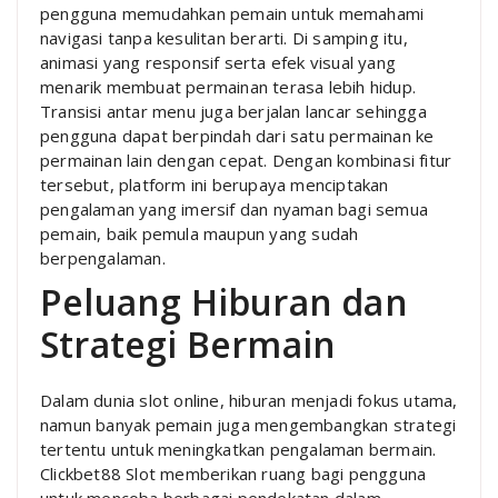
pengguna memudahkan pemain untuk memahami
navigasi tanpa kesulitan berarti. Di samping itu,
animasi yang responsif serta efek visual yang
menarik membuat permainan terasa lebih hidup.
Transisi antar menu juga berjalan lancar sehingga
pengguna dapat berpindah dari satu permainan ke
permainan lain dengan cepat. Dengan kombinasi fitur
tersebut, platform ini berupaya menciptakan
pengalaman yang imersif dan nyaman bagi semua
pemain, baik pemula maupun yang sudah
berpengalaman.
Peluang Hiburan dan
Strategi Bermain
Dalam dunia slot online, hiburan menjadi fokus utama,
namun banyak pemain juga mengembangkan strategi
tertentu untuk meningkatkan pengalaman bermain.
Clickbet88 Slot memberikan ruang bagi pengguna
untuk mencoba berbagai pendekatan dalam