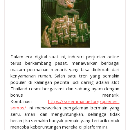
Dalam era digital saat ini, industri perjudian online
terus berkembang pesat, menawarkan berbagai
macam permainan menarik yang bisa dinikmati dari
kenyamanan rumah. Salah satu tren yang semakin
populer di kalangan pecinta judi daring adalah slot
Thailand resmi bergaransi dan sabung ayam dengan
bonus menarik.
Kombinasi
https://soremmanuel.org/quienes-
somos/
ini menawarkan pengalaman bermain yang
seru, aman, dan menguntungkan, sehingga tidak
heran jika semakin banyak pemain yang tertarik untuk
mencoba keberuntungan mereka di platform ini.