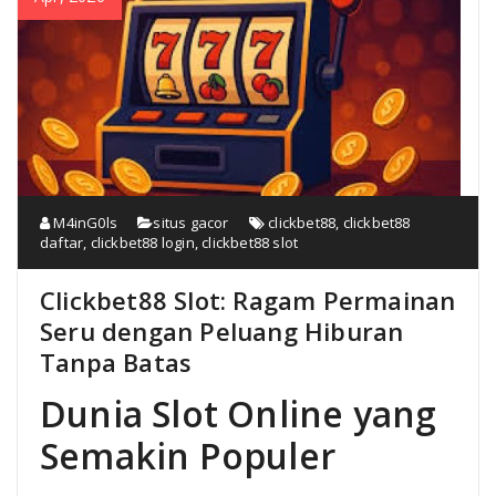
M4inG0ls
situs gacor
clickbet88
,
clickbet88
daftar
,
clickbet88 login
,
clickbet88 slot
Clickbet88 Slot: Ragam Permainan
Seru dengan Peluang Hiburan
Tanpa Batas
Dunia Slot Online yang
Semakin Populer