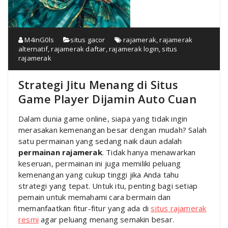
M4inG0ls
situs gacor
rajamerak
,
rajamerak
alternatif
,
rajamerak daftar
,
rajamerak login
,
situs
rajamerak
Strategi Jitu Menang di Situs
Game Player Dijamin Auto Cuan
Dalam dunia game online, siapa yang tidak ingin
merasakan kemenangan besar dengan mudah? Salah
satu permainan yang sedang naik daun adalah
permainan rajamerak
. Tidak hanya menawarkan
keseruan, permainan ini juga memiliki peluang
kemenangan yang cukup tinggi jika Anda tahu
strategi yang tepat. Untuk itu, penting bagi setiap
pemain untuk memahami cara bermain dan
memanfaatkan fitur-fitur yang ada di
situs rajamerak
resmi
agar peluang menang semakin besar.