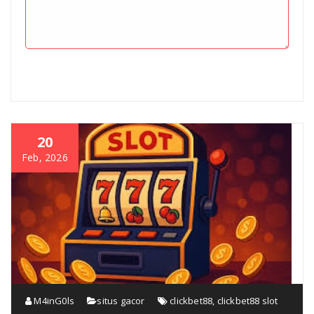
20
Feb, 2026
M4inG0ls
situs gacor
clickbet88
,
clickbet88 slot