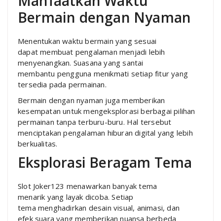
Manfaatkan Waktu
Bermain dengan Nyaman
Menentukan waktu bermain yang sesuai
dapat membuat pengalaman menjadi lebih
menyenangkan. Suasana yang santai
membantu pengguna menikmati setiap fitur yang
tersedia pada permainan.
Bermain dengan nyaman juga memberikan
kesempatan untuk mengeksplorasi berbagai pilihan
permainan tanpa terburu-buru. Hal tersebut
menciptakan pengalaman hiburan digital yang lebih
berkualitas.
Eksplorasi Beragam Tema
Slot Joker123 menawarkan banyak tema
menarik yang layak dicoba. Setiap
tema menghadirkan desain visual, animasi, dan
efek suara yang memberikan nuansa berbeda