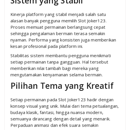
Sistem yang Stabil
Kinerja platform yang stabil menjadi salah satu
alasan banyak pengguna memilih Slot Joker123.
Proses memuat permainan berlangsung cepat
sehingga pengalaman bermain terasa semakin
nyaman. Performa yang konsisten juga memberikan
kesan profesional pada platform ini.
Stabilitas sistem membantu pengguna menikmati
setiap permainan tanpa gangguan. Hal tersebut
memberikan nilai tambah bagi mereka yang
mengutamakan kenyamanan selama bermain.
Pilihan Tema yang Kreatif
Setiap permainan pada Slot Joker123 hadir dengan
konsep visual yang unik. Mulai dari tema petualangan,
budaya klasik, fantasi, hingga nuansa modern,
semuanya dirancang dengan detail yang menarik.
Perpaduan animasi dan efek suara semakin