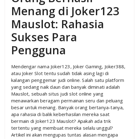
Menang di Joker123
Mauslot: Rahasia
Sukses Para
Pengguna
Mendengar nama Joker123, Joker Gaming, Joker388,
atau Joker Slot tentu sudah tidak asing lagi di
kalangan penggemar judi online. Salah satu platform
yang sedang naik daun dan banyak diminati adalah
Mauslot, sebuah situs judi slot online yang
menawarkan beragam permainan seru dan peluang
besar untuk menang. Banyak orang bertanya-tanya,
apa rahasia di balik keberhasilan mereka saat
bermain di Joker123 Mauslot? Apakah ada trik
tertentu yang membuat mereka selalu unggul?
Artikel ini akan mengupas tuntas alasan mengapa