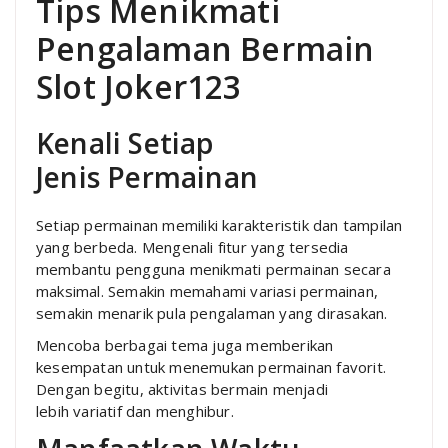
Tips Menikmati
Pengalaman Bermain
Slot Joker123
Kenali Setiap
Jenis Permainan
Setiap permainan memiliki karakteristik dan tampilan
yang berbeda. Mengenali fitur yang tersedia
membantu pengguna menikmati permainan secara
maksimal. Semakin memahami variasi permainan,
semakin menarik pula pengalaman yang dirasakan.
Mencoba berbagai tema juga memberikan
kesempatan untuk menemukan permainan favorit.
Dengan begitu, aktivitas bermain menjadi
lebih variatif dan menghibur.