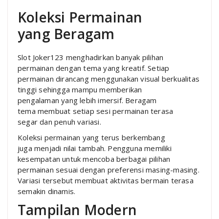
Koleksi Permainan
yang Beragam
Slot Joker123 menghadirkan banyak pilihan
permainan dengan tema yang kreatif. Setiap
permainan dirancang menggunakan visual berkualitas
tinggi sehingga mampu memberikan
pengalaman yang lebih imersif. Beragam
tema membuat setiap sesi permainan terasa
segar dan penuh variasi.
Koleksi permainan yang terus berkembang
juga menjadi nilai tambah. Pengguna memiliki
kesempatan untuk mencoba berbagai pilihan
permainan sesuai dengan preferensi masing-masing.
Variasi tersebut membuat aktivitas bermain terasa
semakin dinamis.
Tampilan Modern