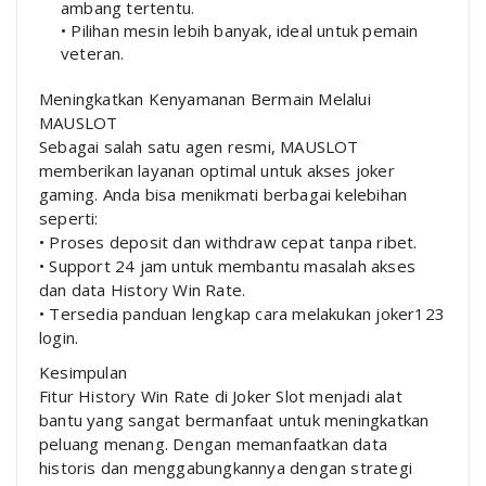
ambang tertentu.
• Pilihan mesin lebih banyak, ideal untuk pemain
veteran.
Meningkatkan Kenyamanan Bermain Melalui
MAUSLOT
Sebagai salah satu agen resmi, MAUSLOT
memberikan layanan optimal untuk akses joker
gaming. Anda bisa menikmati berbagai kelebihan
seperti:
• Proses deposit dan withdraw cepat tanpa ribet.
• Support 24 jam untuk membantu masalah akses
dan data History Win Rate.
• Tersedia panduan lengkap cara melakukan joker123
login.
Kesimpulan
Fitur History Win Rate di Joker Slot menjadi alat
bantu yang sangat bermanfaat untuk meningkatkan
peluang menang. Dengan memanfaatkan data
historis dan menggabungkannya dengan strategi