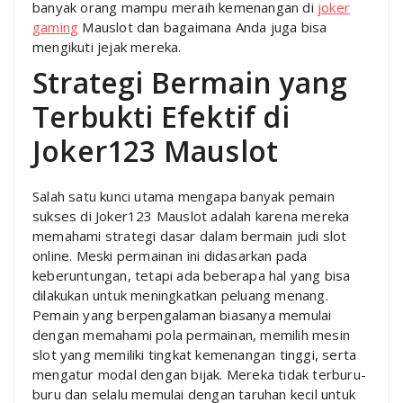
banyak orang mampu meraih kemenangan di
joker
gaming
Mauslot dan bagaimana Anda juga bisa
mengikuti jejak mereka.
Strategi Bermain yang
Terbukti Efektif di
Joker123 Mauslot
Salah satu kunci utama mengapa banyak pemain
sukses di Joker123 Mauslot adalah karena mereka
memahami strategi dasar dalam bermain judi slot
online. Meski permainan ini didasarkan pada
keberuntungan, tetapi ada beberapa hal yang bisa
dilakukan untuk meningkatkan peluang menang.
Pemain yang berpengalaman biasanya memulai
dengan memahami pola permainan, memilih mesin
slot yang memiliki tingkat kemenangan tinggi, serta
mengatur modal dengan bijak. Mereka tidak terburu-
buru dan selalu memulai dengan taruhan kecil untuk