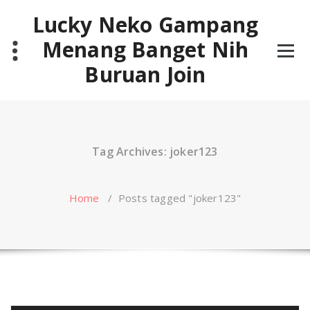
Skip
Lucky Neko Gampang
to
content
Menang Banget Nih
Buruan Join
Tag Archives: joker123
Home
/
Posts tagged "joker123"