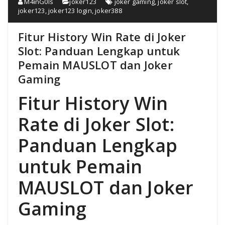
M4inG0ls
joker123
joker gaming
,
joker slot
,
joker123
,
joker123 login
,
joker388
Fitur History Win Rate di Joker
Slot: Panduan Lengkap untuk
Pemain MAUSLOT dan Joker
Gaming
Fitur History Win
Rate di Joker Slot:
Panduan Lengkap
untuk Pemain
MAUSLOT dan Joker
Gaming