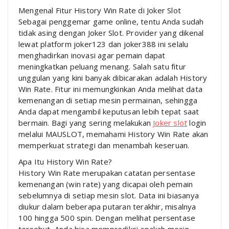
Mengenal Fitur History Win Rate di Joker Slot
Sebagai penggemar game online, tentu Anda sudah
tidak asing dengan Joker Slot. Provider yang dikenal
lewat platform joker123 dan joker388 ini selalu
menghadirkan inovasi agar pemain dapat
meningkatkan peluang menang. Salah satu fitur
unggulan yang kini banyak dibicarakan adalah History
Win Rate. Fitur ini memungkinkan Anda melihat data
kemenangan di setiap mesin permainan, sehingga
Anda dapat mengambil keputusan lebih tepat saat
bermain. Bagi yang sering melakukan
Joker slot
login
melalui MAUSLOT, memahami History Win Rate akan
memperkuat strategi dan menambah keseruan.
Apa Itu History Win Rate?
History Win Rate merupakan catatan persentase
kemenangan (win rate) yang dicapai oleh pemain
sebelumnya di setiap mesin slot. Data ini biasanya
diukur dalam beberapa putaran terakhir, misalnya
100 hingga 500 spin. Dengan melihat persentase
tersebut, Anda bisa memprediksi apakah mesin