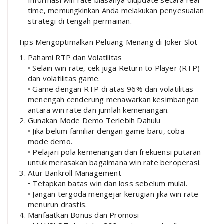
time, memungkinkan Anda melakukan penyesuaian
strategi di tengah permainan.
Tips Mengoptimalkan Peluang Menang di Joker Slot
Pahami RTP dan Volatilitas
• Selain win rate, cek juga Return to Player (RTP)
dan volatilitas game.
• Game dengan RTP di atas 96% dan volatilitas
menengah cenderung menawarkan kesimbangan
antara win rate dan jumlah kemenangan.
Gunakan Mode Demo Terlebih Dahulu
• Jika belum familiar dengan game baru, coba
mode demo.
• Pelajari pola kemenangan dan frekuensi putaran
untuk merasakan bagaimana win rate beroperasi.
Atur Bankroll Management
• Tetapkan batas win dan loss sebelum mulai.
• Jangan tergoda mengejar kerugian jika win rate
menurun drastis.
Manfaatkan Bonus dan Promosi