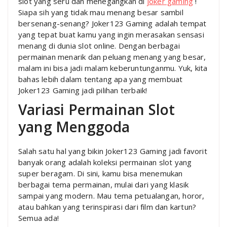
slot yang seru dan menegangkan di
joker gaming
!
Siapa sih yang tidak mau menang besar sambil
bersenang-senang? Joker123 Gaming adalah tempat
yang tepat buat kamu yang ingin merasakan sensasi
menang di dunia slot online. Dengan berbagai
permainan menarik dan peluang menang yang besar,
malam ini bisa jadi malam keberuntunganmu. Yuk, kita
bahas lebih dalam tentang apa yang membuat
Joker123 Gaming jadi pilihan terbaik!
Variasi Permainan Slot
yang Menggoda
Salah satu hal yang bikin Joker123 Gaming jadi favorit
banyak orang adalah koleksi permainan slot yang
super beragam. Di sini, kamu bisa menemukan
berbagai tema permainan, mulai dari yang klasik
sampai yang modern. Mau tema petualangan, horor,
atau bahkan yang terinspirasi dari film dan kartun?
Semua ada!