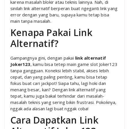
karena masalah blokir atau teknis lainnya. Nah, di
sinilah link alternatif berperan buat ngeganti link yang
error dengan yang baru, supaya kamu tetap bisa
main tanpa masalah.
Kenapa Pakai Link
Alternatif?
Gampangnya gini, dengan pakai
link alternatif
Joker123
, kamu bisa tetep main game slot Joker123
tanpa gangguan. Koneksi lebih stabil, akses lebih
cepat, dan yang paling penting, kamu bisa tetap
fokus buat cari jackpot! Siapa tahu, lagi hoki dan
menang besar, kan? Dengan link alternatif yang
tepat, kamu juga bakal terhindar dari masalah-
masalah teknis yang sering bikin frustrasi. Pokoknya,
nggak ada alasan lagi buat nggak coba!
Cara Dapatkan Link