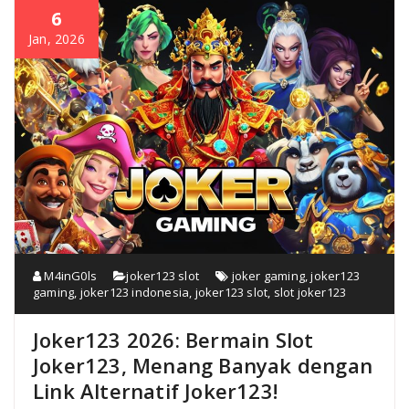
6
Jan, 2026
M4inG0ls
joker123 slot
joker gaming
,
joker123
gaming
,
joker123 indonesia
,
joker123 slot
,
slot joker123
Joker123 2026: Bermain Slot
Joker123, Menang Banyak dengan
Link Alternatif Joker123!