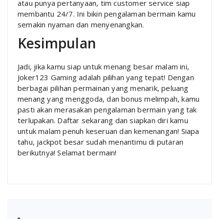
atau punya pertanyaan, tim customer service siap
membantu 24/7. Ini bikin pengalaman bermain kamu
semakin nyaman dan menyenangkan.
Kesimpulan
Jadi, jika kamu siap untuk menang besar malam ini,
Joker123 Gaming adalah pilihan yang tepat! Dengan
berbagai pilihan permainan yang menarik, peluang
menang yang menggoda, dan bonus melimpah, kamu
pasti akan merasakan pengalaman bermain yang tak
terlupakan. Daftar sekarang dan siapkan diri kamu
untuk malam penuh keseruan dan kemenangan! Siapa
tahu, jackpot besar sudah menantimu di putaran
berikutnya! Selamat bermain!