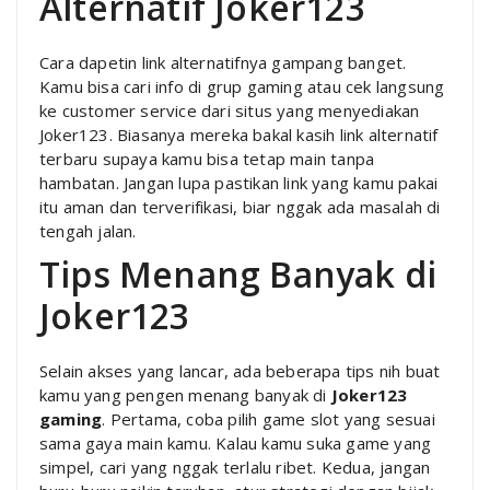
Alternatif Joker123
Cara dapetin link alternatifnya gampang banget.
Kamu bisa cari info di grup gaming atau cek langsung
ke customer service dari situs yang menyediakan
Joker123. Biasanya mereka bakal kasih link alternatif
terbaru supaya kamu bisa tetap main tanpa
hambatan. Jangan lupa pastikan link yang kamu pakai
itu aman dan terverifikasi, biar nggak ada masalah di
tengah jalan.
Tips Menang Banyak di
Joker123
Selain akses yang lancar, ada beberapa tips nih buat
kamu yang pengen menang banyak di
Joker123
gaming
. Pertama, coba pilih game slot yang sesuai
sama gaya main kamu. Kalau kamu suka game yang
simpel, cari yang nggak terlalu ribet. Kedua, jangan