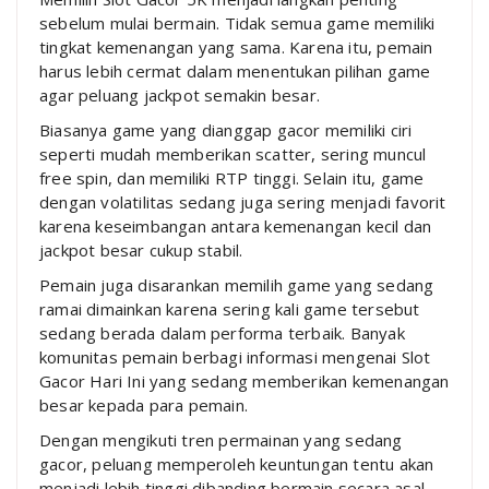
sebelum mulai bermain. Tidak semua game memiliki
tingkat kemenangan yang sama. Karena itu, pemain
harus lebih cermat dalam menentukan pilihan game
agar peluang jackpot semakin besar.
Biasanya game yang dianggap gacor memiliki ciri
seperti mudah memberikan scatter, sering muncul
free spin, dan memiliki RTP tinggi. Selain itu, game
dengan volatilitas sedang juga sering menjadi favorit
karena keseimbangan antara kemenangan kecil dan
jackpot besar cukup stabil.
Pemain juga disarankan memilih game yang sedang
ramai dimainkan karena sering kali game tersebut
sedang berada dalam performa terbaik. Banyak
komunitas pemain berbagi informasi mengenai Slot
Gacor Hari Ini yang sedang memberikan kemenangan
besar kepada para pemain.
Dengan mengikuti tren permainan yang sedang
gacor, peluang memperoleh keuntungan tentu akan
menjadi lebih tinggi dibanding bermain secara asal.