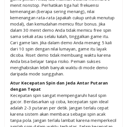
menit nonstop. Perhatikan tiga hal: frekuensi
kemenangan (berapa sering menang), nilai
kemenangan rata-rata (apakah cukup untuk menutup
modal), dan kemudahan memicu fitur bonus. Jika
dalam 30 menit demo Anda tidak memicu free spin
sama sekali atau selalu kalah, tinggalkan game itu.
Cari game lain. Jika dalam demo Anda menang 5 kali
dari 10 spin dengan nilai lumayan, game itu layak
dicoba. Riset demo tidak membuang waktu karena
Anda bisa belajar tanpa risiko. Pemain sukses
menghabiskan lebih banyak waktu di mode demo
daripada mode sungguhan.
Atur Kecepatan Spin dan Jeda Antar Putaran
dengan Tepat
Kecepatan spin sangat mempengaruhi hasil spin
gacor. Berdasarkan uji coba, kecepatan spin ideal
adalah 2-3 putaran per detik. Jangan terlalu cepat
karena sistem akan membaca sebagai spin acak
tanpa pola. Jangan terlalu lambat karena memperkecil
jumlah spin dalam waktu terbatas. Selain kecepatan,