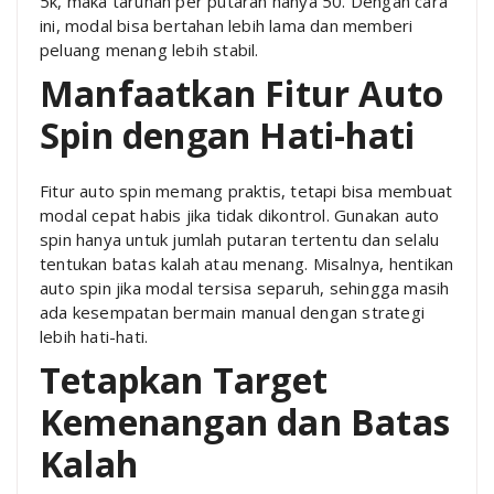
5k, maka taruhan per putaran hanya 50. Dengan cara
ini, modal bisa bertahan lebih lama dan memberi
peluang menang lebih stabil.
Manfaatkan Fitur Auto
Spin dengan Hati-hati
Fitur auto spin memang praktis, tetapi bisa membuat
modal cepat habis jika tidak dikontrol. Gunakan auto
spin hanya untuk jumlah putaran tertentu dan selalu
tentukan batas kalah atau menang. Misalnya, hentikan
auto spin jika modal tersisa separuh, sehingga masih
ada kesempatan bermain manual dengan strategi
lebih hati-hati.
Tetapkan Target
Kemenangan dan Batas
Kalah