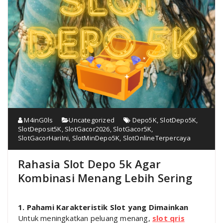
M4inG0ls
Uncategorized
Depo5K
,
SlotDepo5K
,
SlotDeposit5K
,
SlotGacor2026
,
SlotGacor5K
,
SlotGacorHariIni
,
SlotMinDepo5K
,
SlotOnlineTerpercaya
Rahasia Slot Depo 5k Agar
Kombinasi Menang Lebih Sering
1. Pahami Karakteristik Slot yang Dimainkan
Untuk meningkatkan peluang menang,
slot qris