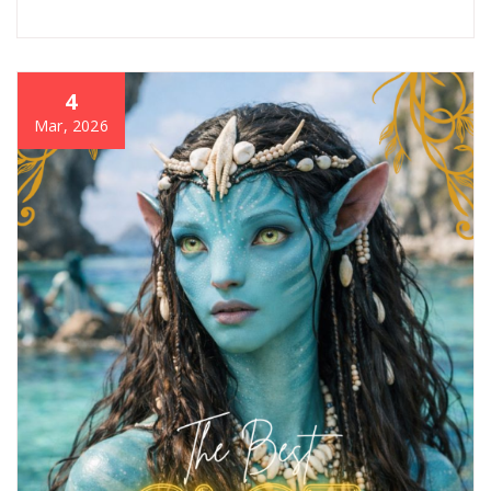
4
Mar, 2026