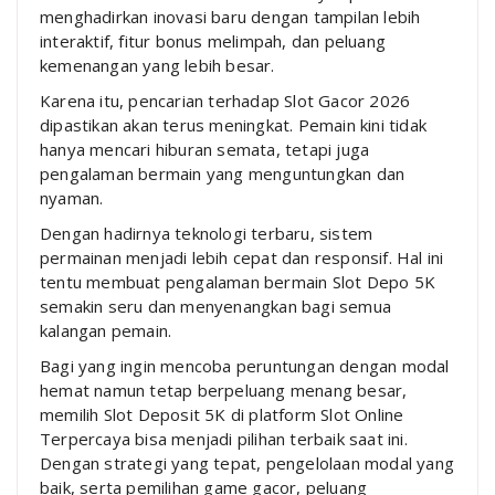
menghadirkan inovasi baru dengan tampilan lebih
interaktif, fitur bonus melimpah, dan peluang
kemenangan yang lebih besar.
Karena itu, pencarian terhadap Slot Gacor 2026
dipastikan akan terus meningkat. Pemain kini tidak
hanya mencari hiburan semata, tetapi juga
pengalaman bermain yang menguntungkan dan
nyaman.
Dengan hadirnya teknologi terbaru, sistem
permainan menjadi lebih cepat dan responsif. Hal ini
tentu membuat pengalaman bermain Slot Depo 5K
semakin seru dan menyenangkan bagi semua
kalangan pemain.
Bagi yang ingin mencoba peruntungan dengan modal
hemat namun tetap berpeluang menang besar,
memilih Slot Deposit 5K di platform Slot Online
Terpercaya bisa menjadi pilihan terbaik saat ini.
Dengan strategi yang tepat, pengelolaan modal yang
baik, serta pemilihan game gacor, peluang