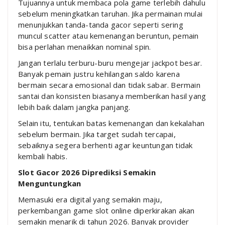
Tujuannya untuk membaca pola game terlebih dahulu
sebelum meningkatkan taruhan. Jika permainan mulai
menunjukkan tanda-tanda gacor seperti sering
muncul scatter atau kemenangan beruntun, pemain
bisa perlahan menaikkan nominal spin.
Jangan terlalu terburu-buru mengejar jackpot besar.
Banyak pemain justru kehilangan saldo karena
bermain secara emosional dan tidak sabar. Bermain
santai dan konsisten biasanya memberikan hasil yang
lebih baik dalam jangka panjang.
Selain itu, tentukan batas kemenangan dan kekalahan
sebelum bermain. Jika target sudah tercapai,
sebaiknya segera berhenti agar keuntungan tidak
kembali habis.
Slot Gacor 2026 Diprediksi Semakin
Menguntungkan
Memasuki era digital yang semakin maju,
perkembangan game slot online diperkirakan akan
semakin menarik di tahun 2026. Banyak provider