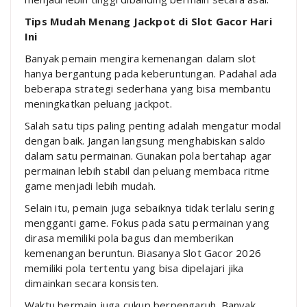
Tips Mudah Menang Jackpot di Slot Gacor Hari
Ini
Banyak pemain mengira kemenangan dalam slot
hanya bergantung pada keberuntungan. Padahal ada
beberapa strategi sederhana yang bisa membantu
meningkatkan peluang jackpot.
Salah satu tips paling penting adalah mengatur modal
dengan baik. Jangan langsung menghabiskan saldo
dalam satu permainan. Gunakan pola bertahap agar
permainan lebih stabil dan peluang membaca ritme
game menjadi lebih mudah.
Selain itu, pemain juga sebaiknya tidak terlalu sering
mengganti game. Fokus pada satu permainan yang
dirasa memiliki pola bagus dan memberikan
kemenangan beruntun. Biasanya Slot Gacor 2026
memiliki pola tertentu yang bisa dipelajari jika
dimainkan secara konsisten.
Waktu bermain juga cukup berpengaruh. Banyak