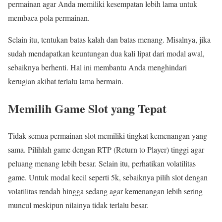
permainan agar Anda memiliki kesempatan lebih lama untuk
membaca pola permainan.
Selain itu, tentukan batas kalah dan batas menang. Misalnya, jika
sudah mendapatkan keuntungan dua kali lipat dari modal awal,
sebaiknya berhenti. Hal ini membantu Anda menghindari
kerugian akibat terlalu lama bermain.
Memilih Game Slot yang Tepat
Tidak semua permainan slot memiliki tingkat kemenangan yang
sama. Pilihlah game dengan RTP (Return to Player) tinggi agar
peluang menang lebih besar. Selain itu, perhatikan volatilitas
game. Untuk modal kecil seperti 5k, sebaiknya pilih slot dengan
volatilitas rendah hingga sedang agar kemenangan lebih sering
muncul meskipun nilainya tidak terlalu besar.