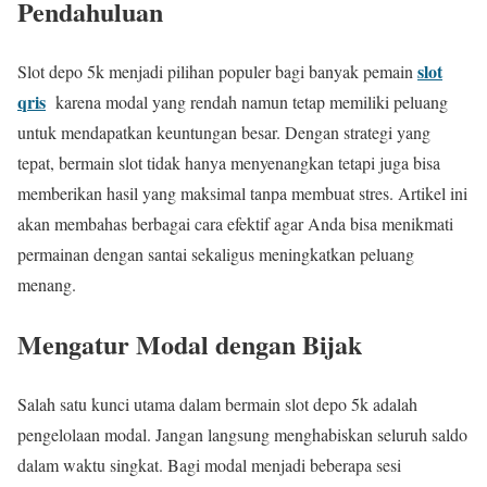
Pendahuluan
slot
Slot depo 5k menjadi pilihan populer bagi banyak pemain
qris
karena modal yang rendah namun tetap memiliki peluang
untuk mendapatkan keuntungan besar. Dengan strategi yang
tepat, bermain slot tidak hanya menyenangkan tetapi juga bisa
memberikan hasil yang maksimal tanpa membuat stres. Artikel ini
akan membahas berbagai cara efektif agar Anda bisa menikmati
permainan dengan santai sekaligus meningkatkan peluang
menang.
Mengatur Modal dengan Bijak
Salah satu kunci utama dalam bermain slot depo 5k adalah
pengelolaan modal. Jangan langsung menghabiskan seluruh saldo
dalam waktu singkat. Bagi modal menjadi beberapa sesi