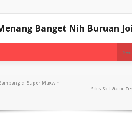
enang Banget Nih Buruan Jo
Search
for:
 Gampang di Super Maxwin
Situs Slot Gacor T