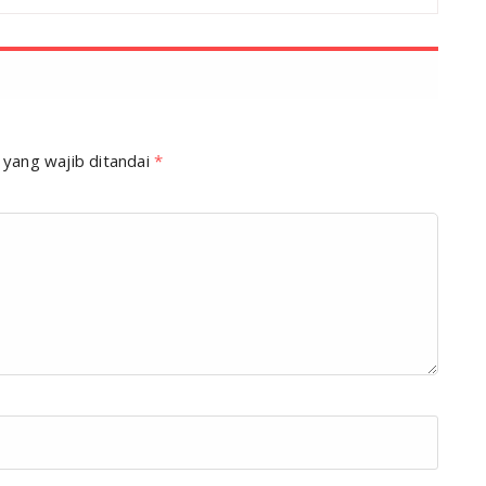
 yang wajib ditandai
*