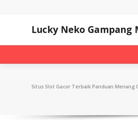
Skip
to
content
Lucky Neko Gampang M
Situs Slot Gacor Terbaik Panduan Menang