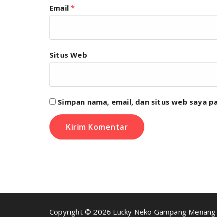
Email
*
Situs Web
Simpan nama, email, dan situs web saya p
Copyright © 2026 Lucky Neko Gampang Menang B