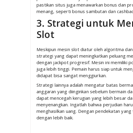
pastikan situs juga menawarkan bonus dan p
menang, seperti bonus sambutan dan cashbac
3. Strategi untuk 
Slot
Meskipun mesin slot diatur oleh algoritma 
strategi yang dapat meningkatkan peluang me
dengan jackpot progresif. Mesin ini memiliki p
juga lebih tinggi. Pemain harus siap untuk me
didapat bisa sangat menggiurkan.
Strategi lainnya adalah mengatur batas berm
anggaran yang diinginkan sebelum bermain dan
dapat mencegah kerugian yang lebih besar d
menyenangkan. Ingatlah bahwa perjudian haru
menghasilkan uang. Dengan pendekatan yang t
dengan lebih baik.