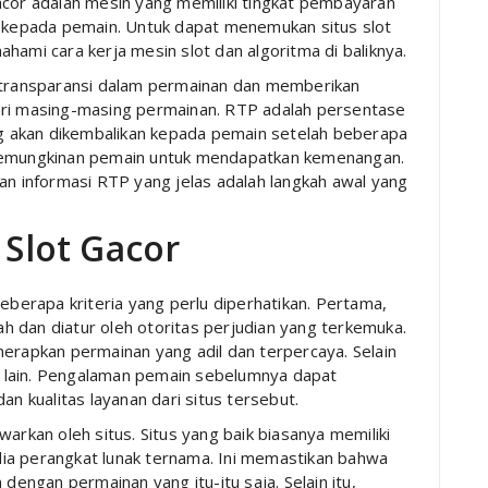
acor adalah mesin yang memiliki tingkat pembayaran
h kepada pemain. Untuk dapat menemukan situs slot
hami cara kerja mesin slot dan algoritma di baliknya.
n transparansi dalam permainan dan memberikan
ari masing-masing permainan. RTP adalah persentase
 akan dikembalikan kepada pemain setelah beberapa
 kemungkinan pemain untuk mendapatkan kemenangan.
an informasi RTP yang jelas adalah langkah awal yang
 Slot Gacor
beberapa kriteria yang perlu diperhatikan. Pertama,
sah dan diatur oleh otoritas perjudian yang terkemuka.
nerapkan permainan yang adil dan terpercaya. Selain
in lain. Pengalaman pemain sebelumnya dapat
 kualitas layanan dari situs tersebut.
arkan oleh situs. Situs yang baik biasanya memiliki
ia perangkat lunak ternama. Ini memastikan bahwa
 dengan permainan yang itu-itu saja. Selain itu,