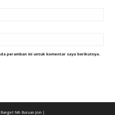
ada peramban ini untuk komentar saya berikutnya.
anget Nih Buruan Join |