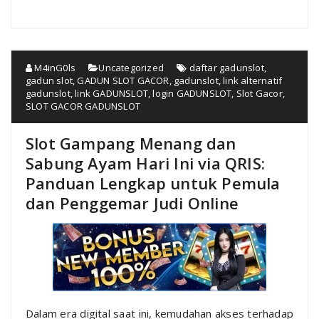
M4inG0ls
Uncategorized
daftar gadunslot
,
gadun slot
,
GADUN SLOT GACOR
,
gadunslot
,
link alternatif
gadunslot
,
link GADUNSLOT
,
login GADUNSLOT
,
Slot Gacor
,
SLOT GACOR GADUNSLOT
Slot Gampang Menang dan
Sabung Ayam Hari Ini via QRIS:
Panduan Lengkap untuk Pemula
dan Penggemar Judi Online
Dalam era digital saat ini, kemudahan akses terhadap