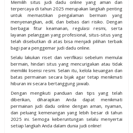
Memilih situs judi dadu online yang aman dan
terpercaya di tahun 2025 merupakan langkah penting
untuk memastikan pengalaman bermain yang
menyenangkan, adil, dan bebas dari risiko. Dengan
berbagai fitur keamanan, regulasi resmi, serta
layanan pelanggan yang profesional, situs-situs yang
telah disebutkan di atas bisa menjadi pilihan terbaik
bagi para penggemar judi dadu online.
Selalu lakukan riset dan verifikasi sebelum memulai
bermain, hindari situs yang mencurigakan atau tidak
memiliki lisensi resmi. Selain itu, kelola keuangan dan
batas permainan secara bijak agar tetap menikmati
hiburan ini secara bertanggung jawab.
Dengan mengikuti panduan dan tips yang telah
diberikan, diharapkan Anda dapat menikmati
permainan judi dadu online dengan aman, nyaman,
dan peluang kemenangan yang lebih besar di tahun
2025 ini. Semoga keberuntungan selalu menyertai
setiap langkah Anda dalam dunia judi online!