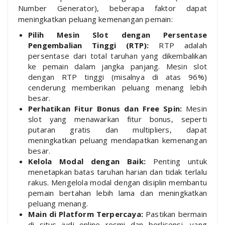
Number Generator), beberapa faktor dapat
meningkatkan peluang kemenangan pemain:
Pilih Mesin Slot dengan Persentase
Pengembalian Tinggi (RTP):
RTP adalah
persentase dari total taruhan yang dikembalikan
ke pemain dalam jangka panjang. Mesin slot
dengan RTP tinggi (misalnya di atas 96%)
cenderung memberikan peluang menang lebih
besar.
Perhatikan Fitur Bonus dan Free Spin:
Mesin
slot yang menawarkan fitur bonus, seperti
putaran gratis dan multipliers, dapat
meningkatkan peluang mendapatkan kemenangan
besar.
Kelola Modal dengan Baik:
Penting untuk
menetapkan batas taruhan harian dan tidak terlalu
rakus. Mengelola modal dengan disiplin membantu
pemain bertahan lebih lama dan meningkatkan
peluang menang.
Main di Platform Terpercaya:
Pastikan bermain
di situs judi online resmi dan berlisensi, yang