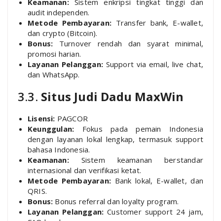
Keamanan:
Sistem enkripsi tingkat tinggi dan
audit independen.
Metode Pembayaran:
Transfer bank, E-wallet,
dan crypto (Bitcoin).
Bonus:
Turnover rendah dan syarat minimal,
promosi harian.
Layanan Pelanggan:
Support via email, live chat,
dan WhatsApp.
3.3.
Situs Judi Dadu MaxWin
Lisensi:
PAGCOR
Keunggulan:
Fokus pada pemain Indonesia
dengan layanan lokal lengkap, termasuk support
bahasa Indonesia.
Keamanan:
Sistem keamanan berstandar
internasional dan verifikasi ketat.
Metode Pembayaran:
Bank lokal, E-wallet, dan
QRIS.
Bonus:
Bonus referral dan loyalty program.
Layanan Pelanggan:
Customer support 24 jam,