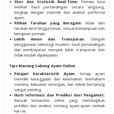
Skor dan Statistik Real-Time:
Pemain bisa
melihat hasil pertandingan secara langsung,
lengkap dengan statistik dan analisis performa
ayam.
Pilihan Taruhan yang Beragam:
Mulai dari
taruhan kecil hingga besar, sesuai kemampuan dan
keinginan pemain.
Lebih Aman dan Transparan:
Dengan
penggunaan teknologi modern, hasil pertandingan
dan pembayaran menjadi lebih transparan dan
tidak mudah dipanipulasi.
Tips Menang Sabung Ayam Online
Pelajari Karakteristik Ayam:
Setiap ayam
memiliki keunggulan dan kelemahan. Memahami
stamina, kekuatan serangan, dan teknik bertarung
sangat penting.
Ikuti Informasi dan Prediksi dari Pengamat:
Banyak komunitas online yang membagikan
prediksi dan analisis tentang ayam-ayam terbaik
hari ini.