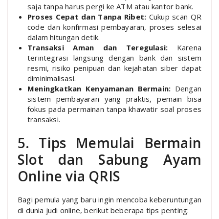
saja tanpa harus pergi ke ATM atau kantor bank.
Proses Cepat dan Tanpa Ribet:
Cukup scan QR
code dan konfirmasi pembayaran, proses selesai
dalam hitungan detik.
Transaksi Aman dan Teregulasi:
Karena
terintegrasi langsung dengan bank dan sistem
resmi, risiko penipuan dan kejahatan siber dapat
diminimalisasi.
Meningkatkan Kenyamanan Bermain:
Dengan
sistem pembayaran yang praktis, pemain bisa
fokus pada permainan tanpa khawatir soal proses
transaksi.
5. Tips Memulai Bermain
Slot dan Sabung Ayam
Online via QRIS
Bagi pemula yang baru ingin mencoba keberuntungan
di dunia judi online, berikut beberapa tips penting: