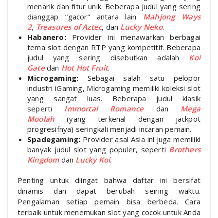
menarik dan fitur unik. Beberapa judul yang sering
dianggap “gacor” antara lain
Mahjong Ways
2
,
Treasures of Aztec
, dan
Lucky Neko
.
Habanero:
Provider ini menawarkan berbagai
tema slot dengan RTP yang kompetitif. Beberapa
judul yang sering disebutkan adalah
Koi
Gate
dan
Hot Hot Fruit
.
Microgaming:
Sebagai salah satu pelopor
industri iGaming, Microgaming memiliki koleksi slot
yang sangat luas. Beberapa judul klasik
seperti
Immortal Romance
dan
Mega
Moolah
(yang terkenal dengan jackpot
progresifnya) seringkali menjadi incaran pemain.
Spadegaming:
Provider asal Asia ini juga memiliki
banyak judul slot yang populer, seperti
Brothers
Kingdom
dan
Lucky Koi
.
Penting untuk diingat bahwa daftar ini bersifat
dinamis dan dapat berubah seiring waktu.
Pengalaman setiap pemain bisa berbeda. Cara
terbaik untuk menemukan slot yang cocok untuk Anda