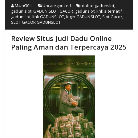
M4inG0ls
Uncategorized
daftar gadunslot
,
gadun slot
,
GADUN SLOT GACOR
,
gadunslot
,
link alternatif
gadunslot
,
link GADUNSLOT
,
login GADUNSLOT
,
Slot Gacor
,
SLOT GACOR GADUNSLOT
Review Situs Judi Dadu Online
Paling Aman dan Terpercaya 2025