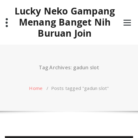
Skip
Lucky Neko Gampang
to
content
Menang Banget Nih
Buruan Join
Tag Archives: gadun slot
Home
/
Posts tagged "gadun slot"