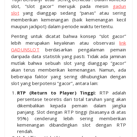
slot, “slot gacor” merujuk pada mesin
gadun
slot
yang dianggap sedang “panas” atau sering
memberikan kemenangan (baik kemenangan kecil
maupun jackpot) dalam periode waktu tertentu.
Penting untuk dicatat bahwa konsep “slot gacor”
lebih merupakan keyakinan atau observasi
link
GADUNSLOT
berdasarkan pengalaman pemain
daripada data statistik yang pasti. Tidak ada jaminan
mutlak bahwa sebuah slot yang dianggap “gacor”
akan terus memberikan kemenangan. Namun, ada
beberapa faktor yang sering dihubungkan dengan
slot yang berpotensi “gacor”, antara lain:
RTP (Return to Player) Tinggi:
RTP adalah
persentase teoretis dari total taruhan yang akan
dikembalikan kepada pemain dalam jangka
panjang. Slot dengan RTP tinggi (biasanya di atas
95%) cenderung lebih sering memberikan
kemenangan dibandingkan slot dengan RTP
rendah.