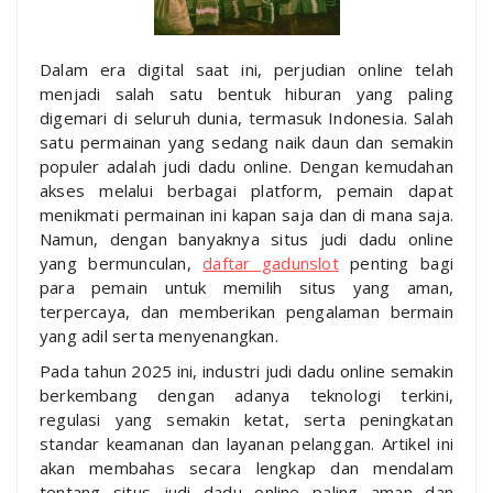
Dalam era digital saat ini, perjudian online telah
menjadi salah satu bentuk hiburan yang paling
digemari di seluruh dunia, termasuk Indonesia. Salah
satu permainan yang sedang naik daun dan semakin
populer adalah judi dadu online. Dengan kemudahan
akses melalui berbagai platform, pemain dapat
menikmati permainan ini kapan saja dan di mana saja.
Namun, dengan banyaknya situs judi dadu online
yang bermunculan,
daftar gadunslot
penting bagi
para pemain untuk memilih situs yang aman,
terpercaya, dan memberikan pengalaman bermain
yang adil serta menyenangkan.
Pada tahun 2025 ini, industri judi dadu online semakin
berkembang dengan adanya teknologi terkini,
regulasi yang semakin ketat, serta peningkatan
standar keamanan dan layanan pelanggan. Artikel ini
akan membahas secara lengkap dan mendalam
tentang situs judi dadu online paling aman dan