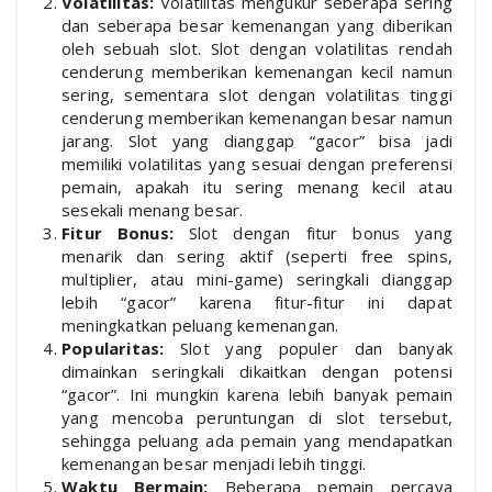
Volatilitas:
Volatilitas mengukur seberapa sering
dan seberapa besar kemenangan yang diberikan
oleh sebuah slot. Slot dengan volatilitas rendah
cenderung memberikan kemenangan kecil namun
sering, sementara slot dengan volatilitas tinggi
cenderung memberikan kemenangan besar namun
jarang. Slot yang dianggap “gacor” bisa jadi
memiliki volatilitas yang sesuai dengan preferensi
pemain, apakah itu sering menang kecil atau
sesekali menang besar.
Fitur Bonus:
Slot dengan fitur bonus yang
menarik dan sering aktif (seperti free spins,
multiplier, atau mini-game) seringkali dianggap
lebih “gacor” karena fitur-fitur ini dapat
meningkatkan peluang kemenangan.
Popularitas:
Slot yang populer dan banyak
dimainkan seringkali dikaitkan dengan potensi
“gacor”. Ini mungkin karena lebih banyak pemain
yang mencoba peruntungan di slot tersebut,
sehingga peluang ada pemain yang mendapatkan
kemenangan besar menjadi lebih tinggi.
Waktu Bermain:
Beberapa pemain percaya