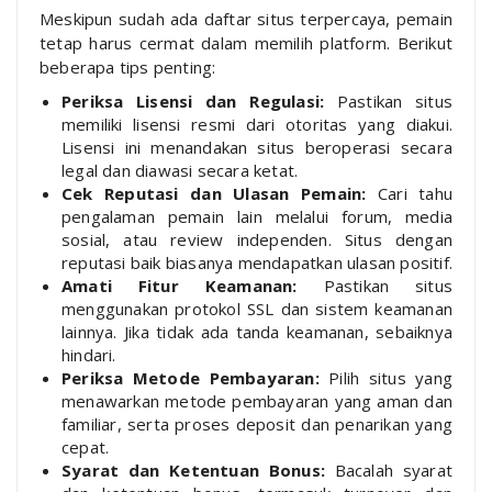
Meskipun sudah ada daftar situs terpercaya, pemain
tetap harus cermat dalam memilih platform. Berikut
beberapa tips penting:
Periksa Lisensi dan Regulasi:
Pastikan situs
memiliki lisensi resmi dari otoritas yang diakui.
Lisensi ini menandakan situs beroperasi secara
legal dan diawasi secara ketat.
Cek Reputasi dan Ulasan Pemain:
Cari tahu
pengalaman pemain lain melalui forum, media
sosial, atau review independen. Situs dengan
reputasi baik biasanya mendapatkan ulasan positif.
Amati Fitur Keamanan:
Pastikan situs
menggunakan protokol SSL dan sistem keamanan
lainnya. Jika tidak ada tanda keamanan, sebaiknya
hindari.
Periksa Metode Pembayaran:
Pilih situs yang
menawarkan metode pembayaran yang aman dan
familiar, serta proses deposit dan penarikan yang
cepat.
Syarat dan Ketentuan Bonus:
Bacalah syarat