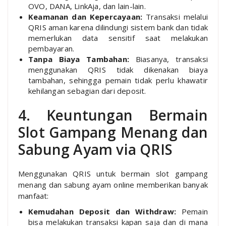
OVO, DANA, LinkAja, dan lain-lain.
Keamanan dan Kepercayaan:
Transaksi melalui
QRIS aman karena dilindungi sistem bank dan tidak
memerlukan data sensitif saat melakukan
pembayaran.
Tanpa Biaya Tambahan:
Biasanya, transaksi
menggunakan QRIS tidak dikenakan biaya
tambahan, sehingga pemain tidak perlu khawatir
kehilangan sebagian dari deposit.
4. Keuntungan Bermain
Slot Gampang Menang dan
Sabung Ayam via QRIS
Menggunakan QRIS untuk bermain slot gampang
menang dan sabung ayam online memberikan banyak
manfaat:
Kemudahan Deposit dan Withdraw:
Pemain
bisa melakukan transaksi kapan saja dan di mana