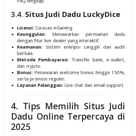
FAQ lengkap.
3.4.
Situs Judi Dadu LuckyDice
Lisensi:
Curacao eGaming
Keunggulan:
Menawarkan permainan dadu
dengan fitur live dealer yang interaktif.
Keamanan:
Sistem enkripsi canggih dan audit
berkala.
Metode Pembayaran:
Transfer bank, e-wallet,
dan crypto.
Bonus:
Penawaran welcome bonus hingga 150%,
serta promosi reguler.
Layanan Pelanggan:
Live chat dan email support.
4. Tips Memilih Situs Judi
Dadu Online Terpercaya di
2025