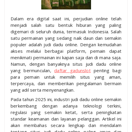
Dalam era digital saat ini, perjudian online telah
menjadi salah satu bentuk hiburan yang paling
digemari di seluruh dunia, termasuk Indonesia. Salah
satu permainan yang sedang naik daun dan semakin
populer adalah judi dadu online. Dengan kemudahan
akses melalui berbagai platform, pemain dapat
menikmati permainan ini kapan saja dan di mana saja.
Namun, dengan banyaknya situs judi dadu online
yang bermunculan,
daftar gadunslot
penting bagi
para pemain untuk memilih situs yang aman,
terpercaya, dan memberikan pengalaman bermain
yang adil serta menyenangkan.
Pada tahun 2025 ini, industri judi dadu online semakin
berkembang dengan adanya teknologi terkini,
regulasi yang semakin ketat, serta peningkatan
standar keamanan dan layanan pelanggan. Artikel ini
akan membahas secara lengkap dan mendalam
tentang situs judi dadu online paling aman dan