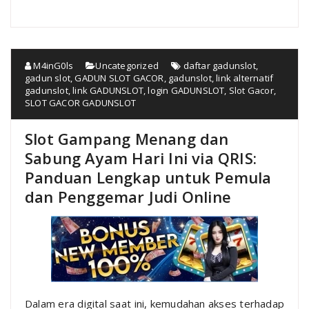
M4inG0ls
Uncategorized
daftar gadunslot
,
gadun slot
,
GADUN SLOT GACOR
,
gadunslot
,
link alternatif
gadunslot
,
link GADUNSLOT
,
login GADUNSLOT
,
Slot Gacor
,
SLOT GACOR GADUNSLOT
Slot Gampang Menang dan
Sabung Ayam Hari Ini via QRIS:
Panduan Lengkap untuk Pemula
dan Penggemar Judi Online
Dalam era digital saat ini, kemudahan akses terhadap