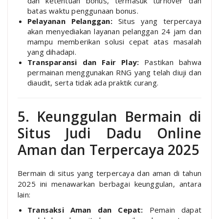
dan ketentuan bonus, termasuk turnover dan
batas waktu penggunaan bonus.
Pelayanan Pelanggan:
Situs yang terpercaya
akan menyediakan layanan pelanggan 24 jam dan
mampu memberikan solusi cepat atas masalah
yang dihadapi.
Transparansi dan Fair Play:
Pastikan bahwa
permainan menggunakan RNG yang telah diuji dan
diaudit, serta tidak ada praktik curang.
5. Keunggulan Bermain di
Situs Judi Dadu Online
Aman dan Terpercaya 2025
Bermain di situs yang terpercaya dan aman di tahun
2025 ini menawarkan berbagai keunggulan, antara
lain:
Transaksi Aman dan Cepat:
Pemain dapat