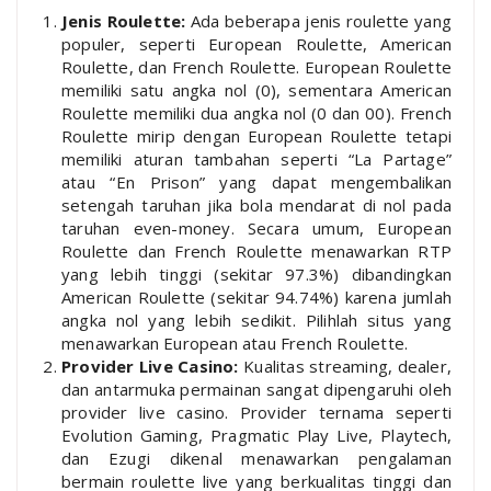
Jenis Roulette:
Ada beberapa jenis roulette yang
populer, seperti European Roulette, American
Roulette, dan French Roulette. European Roulette
memiliki satu angka nol (0), sementara American
Roulette memiliki dua angka nol (0 dan 00). French
Roulette mirip dengan European Roulette tetapi
memiliki aturan tambahan seperti “La Partage”
atau “En Prison” yang dapat mengembalikan
setengah taruhan jika bola mendarat di nol pada
taruhan even-money. Secara umum, European
Roulette dan French Roulette menawarkan RTP
yang lebih tinggi (sekitar 97.3%) dibandingkan
American Roulette (sekitar 94.74%) karena jumlah
angka nol yang lebih sedikit. Pilihlah situs yang
menawarkan European atau French Roulette.
Provider Live Casino:
Kualitas streaming, dealer,
dan antarmuka permainan sangat dipengaruhi oleh
provider live casino. Provider ternama seperti
Evolution Gaming, Pragmatic Play Live, Playtech,
dan Ezugi dikenal menawarkan pengalaman
bermain roulette live yang berkualitas tinggi dan