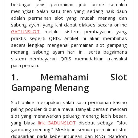
berbagai jenis permainan judi online semakin
meningkat. Salah satu tren yang sedang naik daun
adalah permainan slot yang mudah menang dan
sabung ayam yang kini dapat diakses secara online
GADUNSLOT
melalui sistem pembayaran yang
praktis seperti QRIS. Artikel ini akan membahas
secara lengkap mengenai permainan slot gampang
menang, sabung ayam hari ini, serta bagaimana
sistem pembayaran QRIS memudahkan transaksi
para pemain.
1. Memahami Slot
Gampang Menang
Slot online merupakan salah satu permainan kasino
paling populer di dunia maya. Banyak pemain mencari
slot yang menawarkan peluang menang lebih besar,
yang biasa
link GADUNSLOT
disebut sebagai “slot
gampang menang.” Meskipun semua permainan slot
didasarkan pada keberuntungan dan RNG (Random