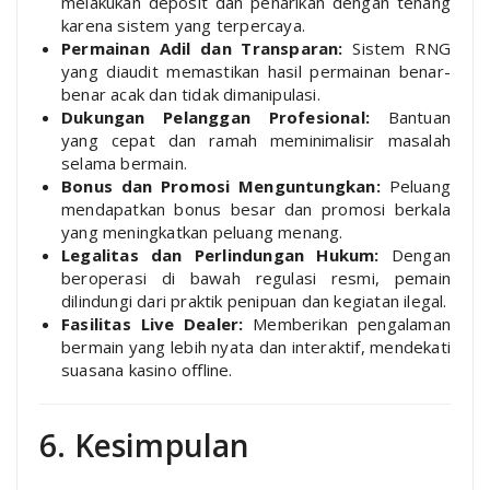
melakukan deposit dan penarikan dengan tenang
karena sistem yang terpercaya.
Permainan Adil dan Transparan:
Sistem RNG
yang diaudit memastikan hasil permainan benar-
benar acak dan tidak dimanipulasi.
Dukungan Pelanggan Profesional:
Bantuan
yang cepat dan ramah meminimalisir masalah
selama bermain.
Bonus dan Promosi Menguntungkan:
Peluang
mendapatkan bonus besar dan promosi berkala
yang meningkatkan peluang menang.
Legalitas dan Perlindungan Hukum:
Dengan
beroperasi di bawah regulasi resmi, pemain
dilindungi dari praktik penipuan dan kegiatan ilegal.
Fasilitas Live Dealer:
Memberikan pengalaman
bermain yang lebih nyata dan interaktif, mendekati
suasana kasino offline.
6. Kesimpulan