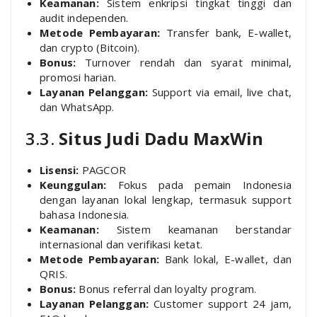
Keamanan:
Sistem enkripsi tingkat tinggi dan
audit independen.
Metode Pembayaran:
Transfer bank, E-wallet,
dan crypto (Bitcoin).
Bonus:
Turnover rendah dan syarat minimal,
promosi harian.
Layanan Pelanggan:
Support via email, live chat,
dan WhatsApp.
3.3.
Situs Judi Dadu MaxWin
Lisensi:
PAGCOR
Keunggulan:
Fokus pada pemain Indonesia
dengan layanan lokal lengkap, termasuk support
bahasa Indonesia.
Keamanan:
Sistem keamanan berstandar
internasional dan verifikasi ketat.
Metode Pembayaran:
Bank lokal, E-wallet, dan
QRIS.
Bonus:
Bonus referral dan loyalty program.
Layanan Pelanggan:
Customer support 24 jam,