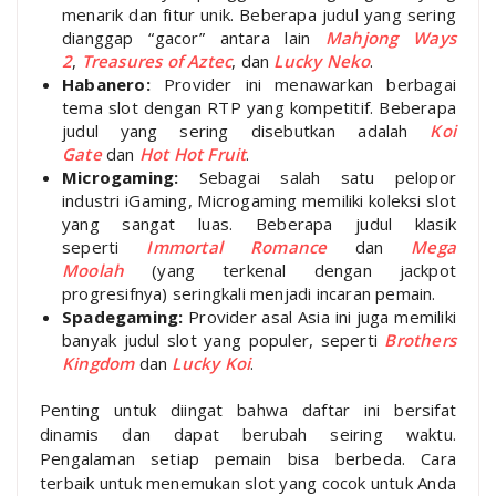
menarik dan fitur unik. Beberapa judul yang sering
dianggap “gacor” antara lain
Mahjong Ways
2
,
Treasures of Aztec
, dan
Lucky Neko
.
Habanero:
Provider ini menawarkan berbagai
tema slot dengan RTP yang kompetitif. Beberapa
judul yang sering disebutkan adalah
Koi
Gate
dan
Hot Hot Fruit
.
Microgaming:
Sebagai salah satu pelopor
industri iGaming, Microgaming memiliki koleksi slot
yang sangat luas. Beberapa judul klasik
seperti
Immortal Romance
dan
Mega
Moolah
(yang terkenal dengan jackpot
progresifnya) seringkali menjadi incaran pemain.
Spadegaming:
Provider asal Asia ini juga memiliki
banyak judul slot yang populer, seperti
Brothers
Kingdom
dan
Lucky Koi
.
Penting untuk diingat bahwa daftar ini bersifat
dinamis dan dapat berubah seiring waktu.
Pengalaman setiap pemain bisa berbeda. Cara
terbaik untuk menemukan slot yang cocok untuk Anda