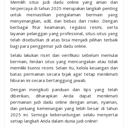
Memilih situs judi dadu online yang aman dan
terpercaya di tahun 2025 merupakan langkah penting
untuk memastikan pengalaman bermain yang
menyenangkan, adil, dan bebas dari risiko. Dengan
berbagai fitur keamanan, regulasi resmi, serta
layanan pelanggan yang profesional, situs-situs yang
telah disebutkan di atas bisa menjadi pilihan terbaik
bagi para penggemar judi dadu online.
Selalu lakukan riset dan verifikasi sebelum memulai
bermain, hindari situs yang mencurigakan atau tidak
memiliki lisensi resmi. Selain itu, kelola keuangan dan
batas permainan secara bijak agar tetap menikmati
hiburan ini secara bertanggung jawab.
Dengan mengikuti panduan dan tips yang telah
diberikan, diharapkan Anda dapat menikmati
permainan judi dadu online dengan aman, nyaman,
dan peluang kemenangan yang lebih besar di tahun
2025 ini. Semoga keberuntungan selalu menyertai
setiap langkah Anda dalam dunia judi online!