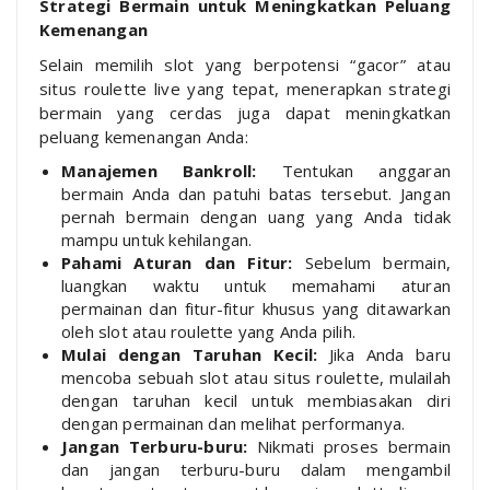
Strategi Bermain untuk Meningkatkan Peluang
Kemenangan
Selain memilih slot yang berpotensi “gacor” atau
situs roulette live yang tepat, menerapkan strategi
bermain yang cerdas juga dapat meningkatkan
peluang kemenangan Anda:
Manajemen Bankroll:
Tentukan anggaran
bermain Anda dan patuhi batas tersebut. Jangan
pernah bermain dengan uang yang Anda tidak
mampu untuk kehilangan.
Pahami Aturan dan Fitur:
Sebelum bermain,
luangkan waktu untuk memahami aturan
permainan dan fitur-fitur khusus yang ditawarkan
oleh slot atau roulette yang Anda pilih.
Mulai dengan Taruhan Kecil:
Jika Anda baru
mencoba sebuah slot atau situs roulette, mulailah
dengan taruhan kecil untuk membiasakan diri
dengan permainan dan melihat performanya.
Jangan Terburu-buru:
Nikmati proses bermain
dan jangan terburu-buru dalam mengambil