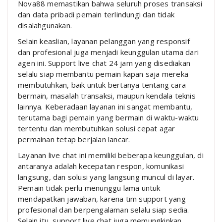
Nova88 memastikan bahwa seluruh proses transaksi
dan data pribadi pemain terlindungi dan tidak
disalahgunakan.
Selain keaslian, layanan pelanggan yang responsif
dan profesional juga menjadi keunggulan utama dari
agen ini. Support live chat 24 jam yang disediakan
selalu siap membantu pemain kapan saja mereka
membutuhkan, baik untuk bertanya tentang cara
bermain, masalah transaksi, maupun kendala teknis
lainnya. Keberadaan layanan ini sangat membantu,
terutama bagi pemain yang bermain di waktu-waktu
tertentu dan membutuhkan solusi cepat agar
permainan tetap berjalan lancar.
Layanan live chat ini memiliki beberapa keunggulan, di
antaranya adalah kecepatan respon, komunikasi
langsung, dan solusi yang langsung muncul di layar.
Pemain tidak perlu menunggu lama untuk
mendapatkan jawaban, karena tim support yang
profesional dan berpengalaman selalu siap sedia.
Selain itu, support live chat juga memungkinkan