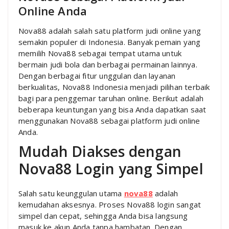
Online Anda
Nova88 adalah salah satu platform judi online yang
semakin populer di Indonesia. Banyak pemain yang
memilih Nova88 sebagai tempat utama untuk
bermain judi bola dan berbagai permainan lainnya.
Dengan berbagai fitur unggulan dan layanan
berkualitas, Nova88 Indonesia menjadi pilihan terbaik
bagi para penggemar taruhan online. Berikut adalah
beberapa keuntungan yang bisa Anda dapatkan saat
menggunakan Nova88 sebagai platform judi online
Anda.
Mudah Diakses dengan
Nova88 Login yang Simpel
Salah satu keunggulan utama
nova88
adalah
kemudahan aksesnya. Proses Nova88 login sangat
simpel dan cepat, sehingga Anda bisa langsung
masuk ke akun Anda tanpa hambatan. Dengan