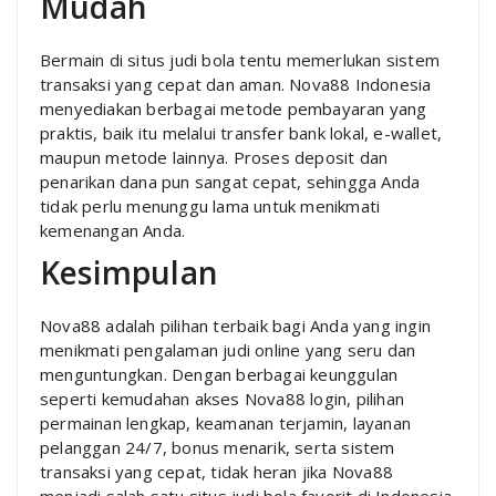
Mudah
Bermain di situs judi bola tentu memerlukan sistem
transaksi yang cepat dan aman. Nova88 Indonesia
menyediakan berbagai metode pembayaran yang
praktis, baik itu melalui transfer bank lokal, e-wallet,
maupun metode lainnya. Proses deposit dan
penarikan dana pun sangat cepat, sehingga Anda
tidak perlu menunggu lama untuk menikmati
kemenangan Anda.
Kesimpulan
Nova88 adalah pilihan terbaik bagi Anda yang ingin
menikmati pengalaman judi online yang seru dan
menguntungkan. Dengan berbagai keunggulan
seperti kemudahan akses Nova88 login, pilihan
permainan lengkap, keamanan terjamin, layanan
pelanggan 24/7, bonus menarik, serta sistem
transaksi yang cepat, tidak heran jika Nova88