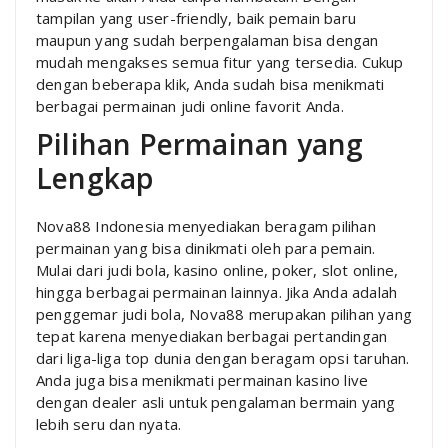
tampilan yang user-friendly, baik pemain baru
maupun yang sudah berpengalaman bisa dengan
mudah mengakses semua fitur yang tersedia. Cukup
dengan beberapa klik, Anda sudah bisa menikmati
berbagai permainan judi online favorit Anda.
Pilihan Permainan yang
Lengkap
Nova88 Indonesia menyediakan beragam pilihan
permainan yang bisa dinikmati oleh para pemain.
Mulai dari judi bola, kasino online, poker, slot online,
hingga berbagai permainan lainnya. Jika Anda adalah
penggemar judi bola, Nova88 merupakan pilihan yang
tepat karena menyediakan berbagai pertandingan
dari liga-liga top dunia dengan beragam opsi taruhan.
Anda juga bisa menikmati permainan kasino live
dengan dealer asli untuk pengalaman bermain yang
lebih seru dan nyata.