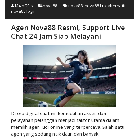
M4inG0ls
nova88
nova88
,
nova88 link alternatif
,
nova88 login
Agen Nova88 Resmi, Support Live
Chat 24 Jam Siap Melayani
Di era digital saat ini, kemudahan akses dan
pelayanan pelanggan menjadi faktor utama dalam
memilih agen judi online yang terpercaya. Salah satu
agen yang sedang naik daun dan banyak