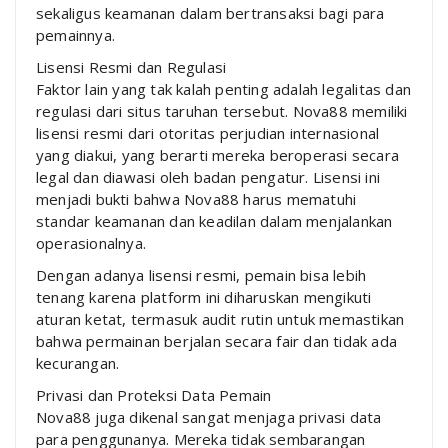
sekaligus keamanan dalam bertransaksi bagi para
pemainnya.
Lisensi Resmi dan Regulasi
Faktor lain yang tak kalah penting adalah legalitas dan
regulasi dari situs taruhan tersebut. Nova88 memiliki
lisensi resmi dari otoritas perjudian internasional
yang diakui, yang berarti mereka beroperasi secara
legal dan diawasi oleh badan pengatur. Lisensi ini
menjadi bukti bahwa Nova88 harus mematuhi
standar keamanan dan keadilan dalam menjalankan
operasionalnya.
Dengan adanya lisensi resmi, pemain bisa lebih
tenang karena platform ini diharuskan mengikuti
aturan ketat, termasuk audit rutin untuk memastikan
bahwa permainan berjalan secara fair dan tidak ada
kecurangan.
Privasi dan Proteksi Data Pemain
Nova88 juga dikenal sangat menjaga privasi data
para penggunanya. Mereka tidak sembarangan