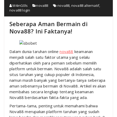
M4inG0ls
nova88
nova88
,
nova88 alternatif
,
nova88 login
Seberapa Aman Bermain di
Nova88? Ini Faktanya!
Dalam dunia taruhan online
nova88
keamanan
menjadi salah satu faktor utama yang selalu
diperhatikan oleh para pemain sebelum memilih
platform untuk bermain. Nova88 adalah salah satu
situs taruhan yang cukup populer di Indonesia,
namun masih banyak yang bertanya-tanya seberapa
aman sebenarnya bermain di Nova88. Artikel ini akan
membahas secara lengkap tentang keamanan
Nova88 berdasarkan fakta-fakta yang ada.
Pertama-tama, penting untuk memahami bahwa
Nova88 merupakan platform taruhan yang sudah