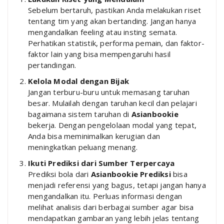
Sebelum bertaruh, pastikan Anda melakukan riset
tentang tim yang akan bertanding. Jangan hanya
mengandalkan feeling atau insting semata.
Perhatikan statistik, performa pemain, dan faktor-
faktor lain yang bisa mempengaruhi hasil
pertandingan.
Kelola Modal dengan Bijak
Jangan terburu-buru untuk memasang taruhan
besar. Mulailah dengan taruhan kecil dan pelajari
bagaimana sistem taruhan di
Asianbookie
bekerja. Dengan pengelolaan modal yang tepat,
Anda bisa meminimalkan kerugian dan
meningkatkan peluang menang.
Ikuti Prediksi dari Sumber Terpercaya
Prediksi bola dari
Asianbookie Prediksi
bisa
menjadi referensi yang bagus, tetapi jangan hanya
mengandalkan itu. Perluas informasi dengan
melihat analisis dari berbagai sumber agar bisa
mendapatkan gambaran yang lebih jelas tentang