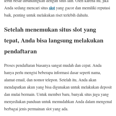
lebih besar dibandingkan dengan situs lain. Oleh karena itu, jika
slot
Anda sedang mencari situs
yang gacor dan memiliki reputasi
baik, penting untuk melakukan riset terlebih dahulu.
Setelah menemukan situs slot yang
tepat, Anda bisa langsung melakukan
pendaftaran
Proses pendaftaran biasanya sangat mudah dan cepat. Anda
hanya perlu mengisi beberapa informasi dasar seperti nama,
alamat email, dan nomor telepon. Setelah itu, Anda akan
mendapatkan akun yang bisa digunakan untuk melakukan deposit
dan mulai bermain. Untuk member baru, banyak situs juga yang
menyediakan panduan untuk memudahkan Anda dalam mengenal
berbagai jenis permainan slot yang ada.