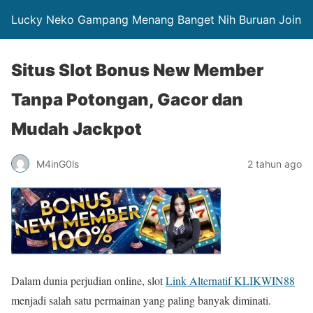
Lucky Neko Gampang Menang Banget Nih Buruan Join
Situs Slot Bonus New Member
Tanpa Potongan, Gacor dan
Mudah Jackpot
M4inG0ls
2 tahun ago
Dalam dunia perjudian online, slot
Link Alternatif KLIKWIN88
menjadi salah satu permainan yang paling banyak diminati.