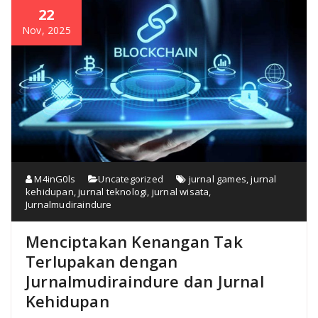
22
Nov, 2025
M4inG0ls
Uncategorized
jurnal games
,
jurnal
kehidupan
,
jurnal teknologi
,
jurnal wisata
,
Jurnalmudiraindure
Menciptakan Kenangan Tak
Terlupakan dengan
Jurnalmudiraindure dan Jurnal
Kehidupan