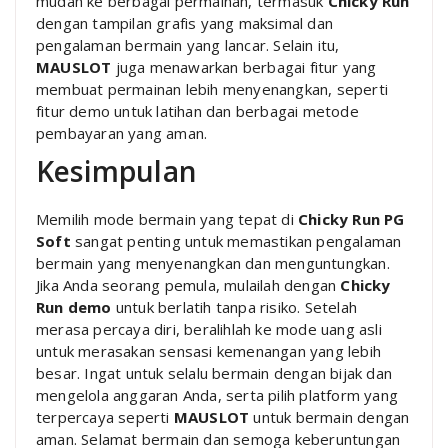
mudah ke berbagai permainan, termasuk
Chicky Run
dengan tampilan grafis yang maksimal dan
pengalaman bermain yang lancar. Selain itu,
MAUSLOT
juga menawarkan berbagai fitur yang
membuat permainan lebih menyenangkan, seperti
fitur demo untuk latihan dan berbagai metode
pembayaran yang aman.
Kesimpulan
Memilih mode bermain yang tepat di
Chicky Run PG
Soft
sangat penting untuk memastikan pengalaman
bermain yang menyenangkan dan menguntungkan.
Jika Anda seorang pemula, mulailah dengan
Chicky
Run demo
untuk berlatih tanpa risiko. Setelah
merasa percaya diri, beralihlah ke mode uang asli
untuk merasakan sensasi kemenangan yang lebih
besar. Ingat untuk selalu bermain dengan bijak dan
mengelola anggaran Anda, serta pilih platform yang
terpercaya seperti
MAUSLOT
untuk bermain dengan
aman. Selamat bermain dan semoga keberuntungan