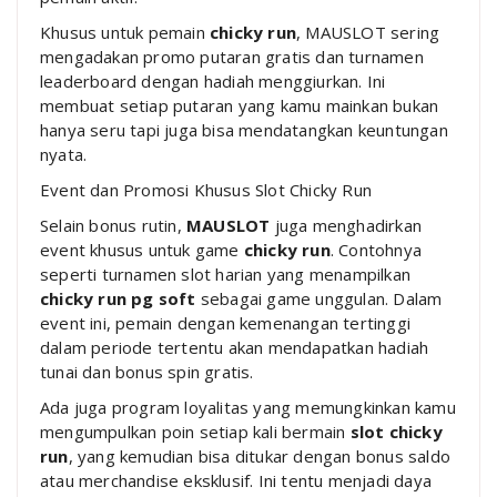
Khusus untuk pemain
chicky run
, MAUSLOT sering
mengadakan promo putaran gratis dan turnamen
leaderboard dengan hadiah menggiurkan. Ini
membuat setiap putaran yang kamu mainkan bukan
hanya seru tapi juga bisa mendatangkan keuntungan
nyata.
Event dan Promosi Khusus Slot Chicky Run
Selain bonus rutin,
MAUSLOT
juga menghadirkan
event khusus untuk game
chicky run
. Contohnya
seperti turnamen slot harian yang menampilkan
chicky run pg soft
sebagai game unggulan. Dalam
event ini, pemain dengan kemenangan tertinggi
dalam periode tertentu akan mendapatkan hadiah
tunai dan bonus spin gratis.
Ada juga program loyalitas yang memungkinkan kamu
mengumpulkan poin setiap kali bermain
slot chicky
run
, yang kemudian bisa ditukar dengan bonus saldo
atau merchandise eksklusif. Ini tentu menjadi daya