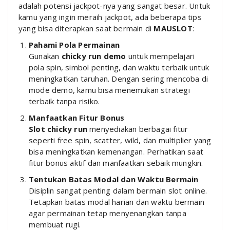
adalah potensi jackpot-nya yang sangat besar. Untuk
kamu yang ingin meraih jackpot, ada beberapa tips
yang bisa diterapkan saat bermain di
MAUSLOT
:
Pahami Pola Permainan
Gunakan
chicky run demo
untuk mempelajari
pola spin, simbol penting, dan waktu terbaik untuk
meningkatkan taruhan. Dengan sering mencoba di
mode demo, kamu bisa menemukan strategi
terbaik tanpa risiko.
Manfaatkan Fitur Bonus
Slot chicky run
menyediakan berbagai fitur
seperti free spin, scatter, wild, dan multiplier yang
bisa meningkatkan kemenangan. Perhatikan saat
fitur bonus aktif dan manfaatkan sebaik mungkin.
Tentukan Batas Modal dan Waktu Bermain
Disiplin sangat penting dalam bermain slot online.
Tetapkan batas modal harian dan waktu bermain
agar permainan tetap menyenangkan tanpa
membuat rugi.