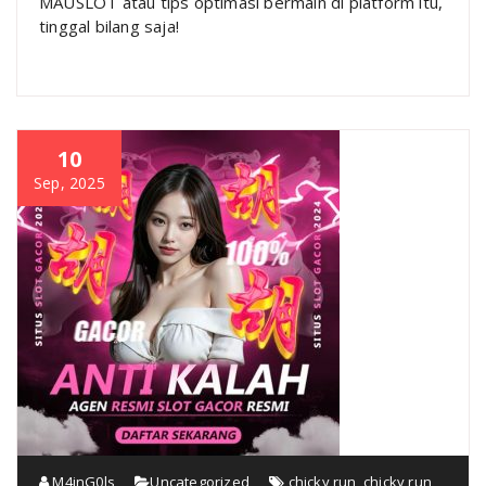
MAUSLOT atau tips optimasi bermain di platform itu,
tinggal bilang saja!
10
Sep, 2025
M4inG0ls
Uncategorized
chicky run
,
chicky run