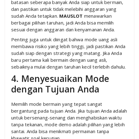
batasan seberapa banyak Anda siap untuk bermain,
dan pastikan untuk tidak melebihi anggaran yang
sudah Anda tetapkan.
MAUSLOT
menawarkan
berbagai pilihan taruhan, jadi Anda bisa memilih
sesuai dengan anggaran dan kenyamanan Anda.
Penting juga untuk diingat bahwa mode uang asli
membawa risiko yang lebih tinggi, jadi pastikan Anda
sudah siap dengan strategi yang matang. Jika Anda
baru pertama kali bermain dengan uang asli,
sebaiknya mulai dengan taruhan kecil terlebih dahulu.
4. Menyesuaikan Mode
dengan Tujuan Anda
Memilih mode bermain yang tepat sangat
bergantung pada tujuan Anda. Jika tujuan Anda adalah
untuk bersenang-senang dan menghabiskan waktu
tanpa tekanan, mode demo adalah pilihan yang lebih
santai. Anda bisa menikmati permainan tanpa
khawatir soal kerugian.