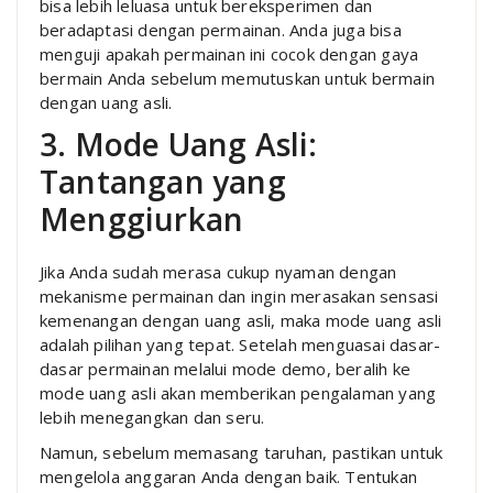
bisa lebih leluasa untuk bereksperimen dan
beradaptasi dengan permainan. Anda juga bisa
menguji apakah permainan ini cocok dengan gaya
bermain Anda sebelum memutuskan untuk bermain
dengan uang asli.
3. Mode Uang Asli:
Tantangan yang
Menggiurkan
Jika Anda sudah merasa cukup nyaman dengan
mekanisme permainan dan ingin merasakan sensasi
kemenangan dengan uang asli, maka mode uang asli
adalah pilihan yang tepat. Setelah menguasai dasar-
dasar permainan melalui mode demo, beralih ke
mode uang asli akan memberikan pengalaman yang
lebih menegangkan dan seru.
Namun, sebelum memasang taruhan, pastikan untuk
mengelola anggaran Anda dengan baik. Tentukan