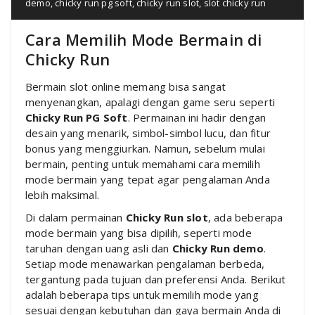
demo
,
chicky run pg soft
,
chicky run slot
,
slot chicky run
Cara Memilih Mode Bermain di
Chicky Run
Bermain slot online memang bisa sangat
menyenangkan, apalagi dengan game seru seperti
Chicky Run PG Soft
. Permainan ini hadir dengan
desain yang menarik, simbol-simbol lucu, dan fitur
bonus yang menggiurkan. Namun, sebelum mulai
bermain, penting untuk memahami cara memilih
mode bermain yang tepat agar pengalaman Anda
lebih maksimal.
Di dalam permainan
Chicky Run slot
, ada beberapa
mode bermain yang bisa dipilih, seperti mode
taruhan dengan uang asli dan
Chicky Run demo
.
Setiap mode menawarkan pengalaman berbeda,
tergantung pada tujuan dan preferensi Anda. Berikut
adalah beberapa tips untuk memilih mode yang
sesuai dengan kebutuhan dan gaya bermain Anda di