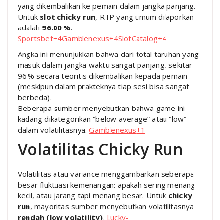
yang dikembalikan ke pemain dalam jangka panjang.
Untuk
slot chicky run
, RTP yang umum dilaporkan
adalah
96.00 %
.
Sportsbet
+4
Gamblenexus
+4
SlotCatalog
+4
Angka ini menunjukkan bahwa dari total taruhan yang
masuk dalam jangka waktu sangat panjang, sekitar
96 % secara teoritis dikembalikan kepada pemain
(meskipun dalam prakteknya tiap sesi bisa sangat
berbeda).
Beberapa sumber menyebutkan bahwa game ini
kadang dikategorikan “below average” atau “low”
dalam volatilitasnya.
Gamblenexus
+1
Volatilitas Chicky Run
Volatilitas atau variance menggambarkan seberapa
besar fluktuasi kemenangan: apakah sering menang
kecil, atau jarang tapi menang besar. Untuk
chicky
run
, mayoritas sumber menyebutkan volatilitasnya
rendah (low volatility)
.
Lucky-