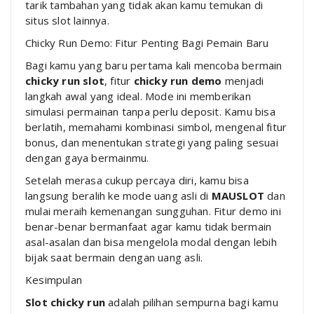
tarik tambahan yang tidak akan kamu temukan di
situs slot lainnya.
Chicky Run Demo: Fitur Penting Bagi Pemain Baru
Bagi kamu yang baru pertama kali mencoba bermain
chicky run slot
, fitur
chicky run demo
menjadi
langkah awal yang ideal. Mode ini memberikan
simulasi permainan tanpa perlu deposit. Kamu bisa
berlatih, memahami kombinasi simbol, mengenal fitur
bonus, dan menentukan strategi yang paling sesuai
dengan gaya bermainmu.
Setelah merasa cukup percaya diri, kamu bisa
langsung beralih ke mode uang asli di
MAUSLOT
dan
mulai meraih kemenangan sungguhan. Fitur demo ini
benar-benar bermanfaat agar kamu tidak bermain
asal-asalan dan bisa mengelola modal dengan lebih
bijak saat bermain dengan uang asli.
Kesimpulan
Slot chicky run
adalah pilihan sempurna bagi kamu