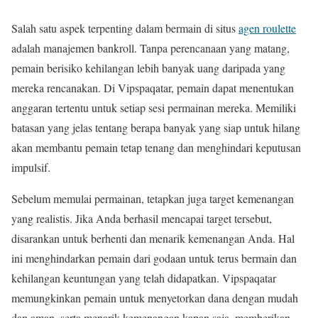
Salah satu aspek terpenting dalam bermain di situs
agen roulette
adalah manajemen bankroll. Tanpa perencanaan yang matang,
pemain berisiko kehilangan lebih banyak uang daripada yang
mereka rencanakan. Di Vipspaqatar, pemain dapat menentukan
anggaran tertentu untuk setiap sesi permainan mereka. Memiliki
batasan yang jelas tentang berapa banyak yang siap untuk hilang
akan membantu pemain tetap tenang dan menghindari keputusan
impulsif.
Sebelum memulai permainan, tetapkan juga target kemenangan
yang realistis. Jika Anda berhasil mencapai target tersebut,
disarankan untuk berhenti dan menarik kemenangan Anda. Hal
ini menghindarkan pemain dari godaan untuk terus bermain dan
kehilangan keuntungan yang telah didapatkan. Vipspaqatar
memungkinkan pemain untuk menyetorkan dana dengan mudah
dan aman, serta menarik kemenangan kapan saja, memberikan