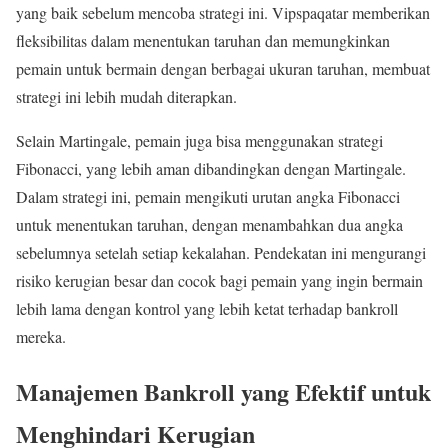
yang baik sebelum mencoba strategi ini. Vipspaqatar memberikan
fleksibilitas dalam menentukan taruhan dan memungkinkan
pemain untuk bermain dengan berbagai ukuran taruhan, membuat
strategi ini lebih mudah diterapkan.
Selain Martingale, pemain juga bisa menggunakan strategi
Fibonacci, yang lebih aman dibandingkan dengan Martingale.
Dalam strategi ini, pemain mengikuti urutan angka Fibonacci
untuk menentukan taruhan, dengan menambahkan dua angka
sebelumnya setelah setiap kekalahan. Pendekatan ini mengurangi
risiko kerugian besar dan cocok bagi pemain yang ingin bermain
lebih lama dengan kontrol yang lebih ketat terhadap bankroll
mereka.
Manajemen Bankroll yang Efektif untuk
Menghindari Kerugian