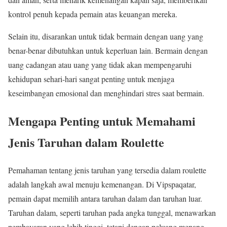
kontrol penuh kepada pemain atas keuangan mereka.
Selain itu, disarankan untuk tidak bermain dengan uang yang
benar-benar dibutuhkan untuk keperluan lain. Bermain dengan
uang cadangan atau uang yang tidak akan mempengaruhi
kehidupan sehari-hari sangat penting untuk menjaga
keseimbangan emosional dan menghindari stres saat bermain.
Mengapa Penting untuk Memahami
Jenis Taruhan dalam Roulette
Pemahaman tentang jenis taruhan yang tersedia dalam roulette
adalah langkah awal menuju kemenangan. Di Vipspaqatar,
pemain dapat memilih antara taruhan dalam dan taruhan luar.
Taruhan dalam, seperti taruhan pada angka tunggal, menawarkan
pembayaran yang lebih tinggi, tetapi dengan peluang menang