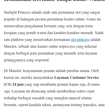
Starlight Princess adalah salah satu permainan slot yang sangat
populer di kalangan pecinta permainan kasino online. Game ini
menawarkan pengalaman bermain yang seru dengan tema
kerajaan yang penuh warna dan karakter-karakter menarik. Salah
satu platform yang menawarkan permainan
slot princess
adalah
Mauslot, sebuah situs kasino online terpercaya yang terkenal
dengan berbagai jenis permainan yang menarik serta layanan
pelanggannya yang responsif.
Di Mauslot, kenyamanan pemain adalah prioritas utama. Oleh
Layanan Customer Service
karena itu, mereka menyediakan
(CS) 24 jam
yang siap membantu pemain kapan saja, di mana
saja. Layanan ini dirancang untuk memberikan solusi cepat
terhadap berbagai masalah yang mungkin muncul selama
bermain, seperti kendala teknis, pertanyaan tentang transaksi, atau