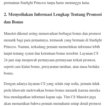
permainan Starlight Princess tanpa harus menunggu lama.
2.
Menyediakan Informasi Lengkap Tentang Promosi
dan Bonus
Mauslot dikenal sering menawarkan berbagai bonus dan promosi
menarik bagi para pemainnya, termasuk yang bermain di Starlight
Princess. Namun, terkadang pemain memerlukan informasi lebih
lanjut tentang syarat dan ketentuan bonus tersebut. Layanan CS
24 jam siap menjawab pertanyaan-pertanyaan terkait promosi,
seperti cara klaim bonus, persyaratan taruhan, atau masa berlaku
bonus.
Dengan adanya layanan CS yang selalu siap sedia, pemain tidak
perlu khawatir melewatkan bonus-bonus menarik karena mereka
bisa mendapatkan informasi kapan saja. Tim CS Mauslot juga
akan memastikan bahwa pemain memahami setiap detail promosi