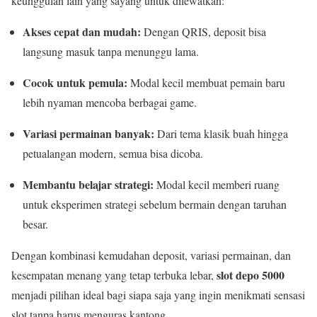
keunggulan lain yang sayang untuk dilewatkan:
Akses cepat dan mudah:
Dengan QRIS, deposit bisa
langsung masuk tanpa menunggu lama.
Cocok untuk pemula:
Modal kecil membuat pemain baru
lebih nyaman mencoba berbagai game.
Variasi permainan banyak:
Dari tema klasik buah hingga
petualangan modern, semua bisa dicoba.
Membantu belajar strategi:
Modal kecil memberi ruang
untuk eksperimen strategi sebelum bermain dengan taruhan
besar.
Dengan kombinasi kemudahan deposit, variasi permainan, dan
slot depo 5000
kesempatan menang yang tetap terbuka lebar,
menjadi pilihan ideal bagi siapa saja yang ingin menikmati sensasi
slot tanpa harus menguras kantong.