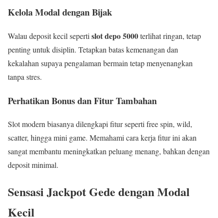
Kelola Modal dengan Bijak
slot depo 5000
Walau deposit kecil seperti
terlihat ringan, tetap
penting untuk disiplin. Tetapkan batas kemenangan dan
kekalahan supaya pengalaman bermain tetap menyenangkan
tanpa stres.
Perhatikan Bonus dan Fitur Tambahan
Slot modern biasanya dilengkapi fitur seperti free spin, wild,
scatter, hingga mini game. Memahami cara kerja fitur ini akan
sangat membantu meningkatkan peluang menang, bahkan dengan
deposit minimal.
Sensasi Jackpot Gede dengan Modal
Kecil