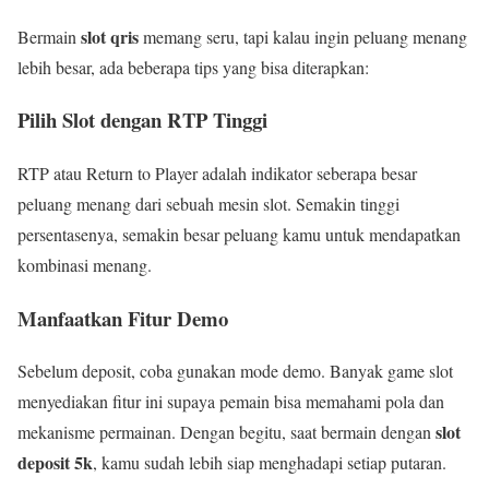
slot qris
Bermain
memang seru, tapi kalau ingin peluang menang
lebih besar, ada beberapa tips yang bisa diterapkan:
Pilih Slot dengan RTP Tinggi
RTP atau Return to Player adalah indikator seberapa besar
peluang menang dari sebuah mesin slot. Semakin tinggi
persentasenya, semakin besar peluang kamu untuk mendapatkan
kombinasi menang.
Manfaatkan Fitur Demo
Sebelum deposit, coba gunakan mode demo. Banyak game slot
menyediakan fitur ini supaya pemain bisa memahami pola dan
slot
mekanisme permainan. Dengan begitu, saat bermain dengan
deposit 5k
, kamu sudah lebih siap menghadapi setiap putaran.