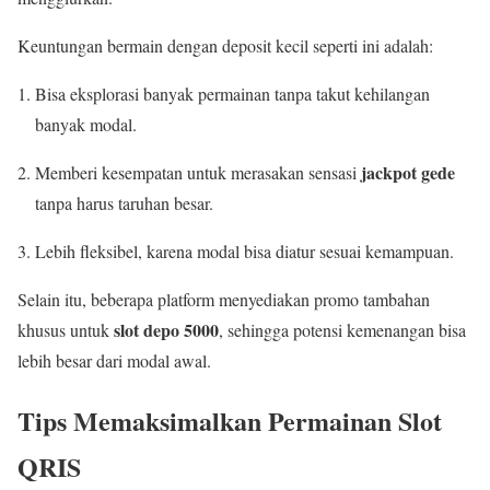
Keuntungan bermain dengan deposit kecil seperti ini adalah:
Bisa eksplorasi banyak permainan tanpa takut kehilangan
banyak modal.
jackpot gede
Memberi kesempatan untuk merasakan sensasi
tanpa harus taruhan besar.
Lebih fleksibel, karena modal bisa diatur sesuai kemampuan.
Selain itu, beberapa platform menyediakan promo tambahan
slot depo 5000
khusus untuk
, sehingga potensi kemenangan bisa
lebih besar dari modal awal.
Tips Memaksimalkan Permainan Slot
QRIS