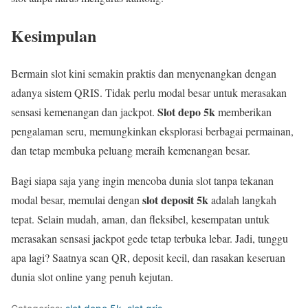
Kesimpulan
Bermain slot kini semakin praktis dan menyenangkan dengan
adanya sistem QRIS. Tidak perlu modal besar untuk merasakan
Slot depo 5k
sensasi kemenangan dan jackpot.
memberikan
pengalaman seru, memungkinkan eksplorasi berbagai permainan,
dan tetap membuka peluang meraih kemenangan besar.
Bagi siapa saja yang ingin mencoba dunia slot tanpa tekanan
slot deposit 5k
modal besar, memulai dengan
adalah langkah
tepat. Selain mudah, aman, dan fleksibel, kesempatan untuk
merasakan sensasi jackpot gede tetap terbuka lebar. Jadi, tunggu
apa lagi? Saatnya scan QR, deposit kecil, dan rasakan keseruan
dunia slot online yang penuh kejutan.