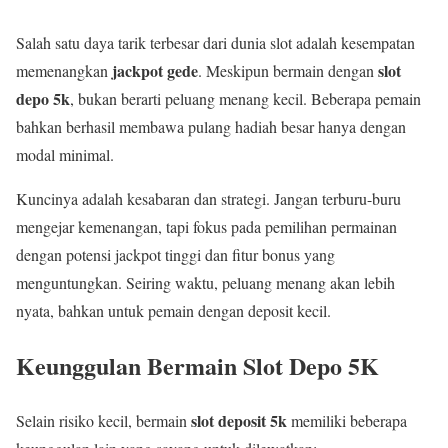
Salah satu daya tarik terbesar dari dunia slot adalah kesempatan
jackpot gede
slot
memenangkan
. Meskipun bermain dengan
depo 5k
, bukan berarti peluang menang kecil. Beberapa pemain
bahkan berhasil membawa pulang hadiah besar hanya dengan
modal minimal.
Kuncinya adalah kesabaran dan strategi. Jangan terburu-buru
mengejar kemenangan, tapi fokus pada pemilihan permainan
dengan potensi jackpot tinggi dan fitur bonus yang
menguntungkan. Seiring waktu, peluang menang akan lebih
nyata, bahkan untuk pemain dengan deposit kecil.
Keunggulan Bermain Slot Depo 5K
slot deposit 5k
Selain risiko kecil, bermain
memiliki beberapa