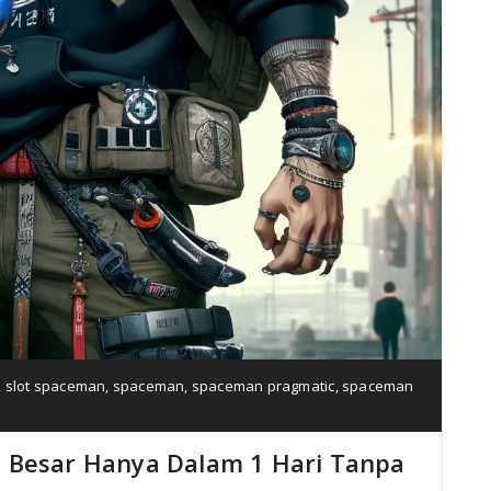
,
slot spaceman
,
spaceman
,
spaceman pragmatic
,
spaceman
 Besar Hanya Dalam 1 Hari Tanpa