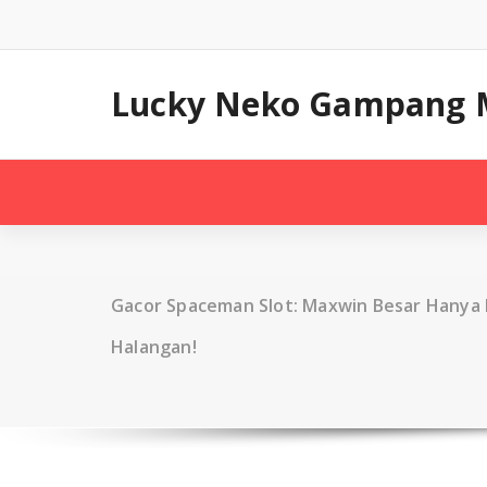
Skip
to
content
Lucky Neko Gampang M
Gacor Spaceman Slot: Maxwin Besar Hanya 
Halangan!