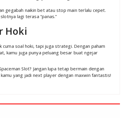
an gegabah naikin bet atau stop main terlalu cepet.
lotnya lagi terasa “panas.”
r Hoki
 cuma soal hoki, tapi juga strategi. Dengan paham
pat, kamu juga punya peluang besar buat ngejar
Spaceman Slot? Jangan lupa tetap bermain dengan
an kamu yang jadi next player dengan maxwin fantastis!