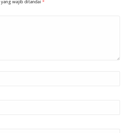
 yang wajib ditandai
*