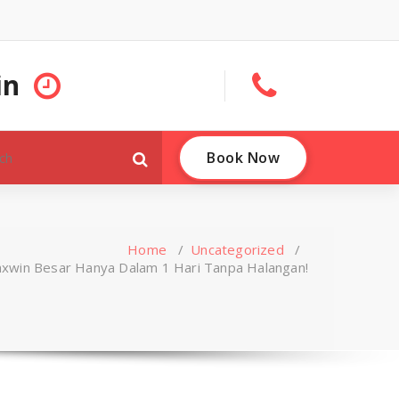
in
Book Now
Home
/
Uncategorized
/
axwin Besar Hanya Dalam 1 Hari Tanpa Halangan!