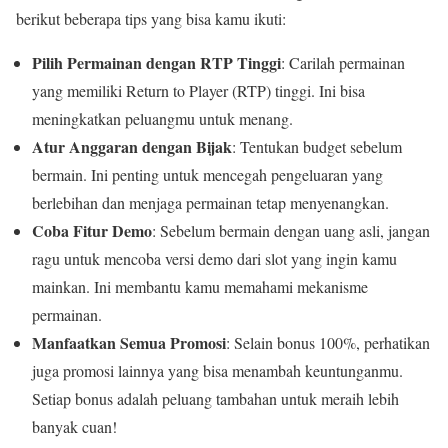
berikut beberapa tips yang bisa kamu ikuti:
Pilih Permainan dengan RTP Tinggi
: Carilah permainan
yang memiliki Return to Player (RTP) tinggi. Ini bisa
meningkatkan peluangmu untuk menang.
Atur Anggaran dengan Bijak
: Tentukan budget sebelum
bermain. Ini penting untuk mencegah pengeluaran yang
berlebihan dan menjaga permainan tetap menyenangkan.
Coba Fitur Demo
: Sebelum bermain dengan uang asli, jangan
ragu untuk mencoba versi demo dari slot yang ingin kamu
mainkan. Ini membantu kamu memahami mekanisme
permainan.
Manfaatkan Semua Promosi
: Selain bonus 100%, perhatikan
juga promosi lainnya yang bisa menambah keuntunganmu.
Setiap bonus adalah peluang tambahan untuk meraih lebih
banyak cuan!