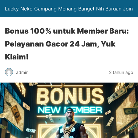
Lucky Neko Gampang Menang Banget Nih Buruan Join
Bonus 100% untuk Member Baru:
Pelayanan Gacor 24 Jam, Yuk
Klaim!
admin
2 tahun ago