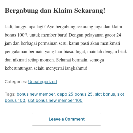
Bergabung dan Klaim Sekarang!
Jadi, tunggu apa lagi? Ayo bergabung sekarang juga dan klaim
bonus 100% untuk member baru! Dengan pelayanan gacor 24
jam dan berbagai permainan seru, kamu pasti akan menikmati
pengalaman bermain yang luar biasa. Ingat, mainlah dengan bijak
dan nikmati setiap momen. Selamat bermain, semoga
keberuntungan selalu menyertai langkahmu!
Categories:
Uncategorized
Tags:
bonus new member
,
depo 25 bonus 25
,
slot bonus
,
slot
bonus 100
,
slot bonus new member 100
Leave a Comment