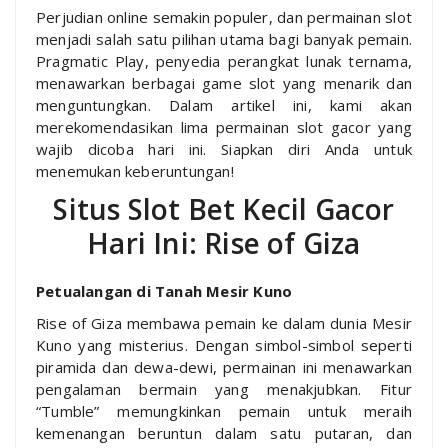
Perjudian online semakin populer, dan permainan slot
menjadi salah satu pilihan utama bagi banyak pemain.
Pragmatic Play, penyedia perangkat lunak ternama,
menawarkan berbagai game slot yang menarik dan
menguntungkan. Dalam artikel ini, kami akan
merekomendasikan lima permainan slot gacor yang
wajib dicoba hari ini. Siapkan diri Anda untuk
menemukan keberuntungan!
Situs Slot Bet Kecil Gacor
Hari Ini: Rise of Giza
Petualangan di Tanah Mesir Kuno
Rise of Giza membawa pemain ke dalam dunia Mesir
Kuno yang misterius. Dengan simbol-simbol seperti
piramida dan dewa-dewi, permainan ini menawarkan
pengalaman bermain yang menakjubkan. Fitur
“Tumble” memungkinkan pemain untuk meraih
kemenangan beruntun dalam satu putaran, dan