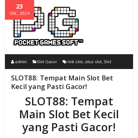
23
Okt, 2024
admin
Slot Gacor
link slot
,
situs slot
,
Slot
SLOT88: Tempat Main Slot Bet
Kecil yang Pasti Gacor!
SLOT88: Tempat
Main Slot Bet Kecil
yang Pasti Gacor!