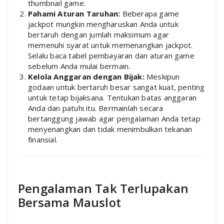
thumbnail game.
Pahami Aturan Taruhan:
Beberapa game
jackpot mungkin mengharuskan Anda untuk
bertaruh dengan jumlah maksimum agar
memenuhi syarat untuk memenangkan jackpot.
Selalu baca tabel pembayaran dan aturan game
sebelum Anda mulai bermain.
Kelola Anggaran dengan Bijak:
Meskipun
godaan untuk bertaruh besar sangat kuat, penting
untuk tetap bijaksana. Tentukan batas anggaran
Anda dan patuhi itu. Bermainlah secara
bertanggung jawab agar pengalaman Anda tetap
menyenangkan dan tidak menimbulkan tekanan
finansial.
Pengalaman Tak Terlupakan
Bersama Mauslot