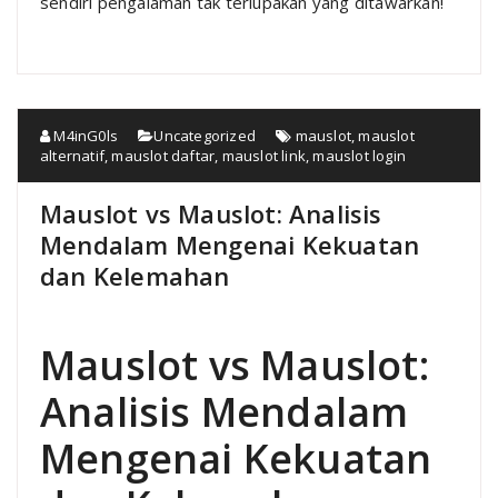
sendiri pengalaman tak terlupakan yang ditawarkan!
M4inG0ls
Uncategorized
mauslot
,
mauslot
alternatif
,
mauslot daftar
,
mauslot link
,
mauslot login
Mauslot vs Mauslot: Analisis
Mendalam Mengenai Kekuatan
dan Kelemahan
Mauslot vs Mauslot:
Analisis Mendalam
Mengenai Kekuatan