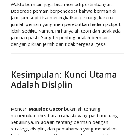
Waktu bermain juga bisa menjadi pertimbangan.
Beberapa pemain berpendapat bahwa bermain di
jam-jam sepi bisa meningkatkan peluang, karena
jumlah pemain yang memperebutkan hadiah jackpot
lebih sedikit. Namun, ini hanyalah teori dan tidak ada
jaminan pasti. Yang terpenting adalah bermain
dengan pikiran jernih dan tidak tergesa-gesa.
Kesimpulan: Kunci Utama
Adalah Disiplin
Mencari
Mauslot Gacor
bukanlah tentang
menemukan cheat atau rahasia yang pasti menang.
Sebaliknya, ini adalah tentang bermain dengan
strategi, disiplin, dan pemahaman yang mendalam