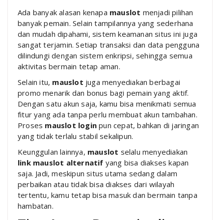
Ada banyak alasan kenapa
mauslot
menjadi pilihan
banyak pemain. Selain tampilannya yang sederhana
dan mudah dipahami, sistem keamanan situs ini juga
sangat terjamin. Setiap transaksi dan data pengguna
dilindungi dengan sistem enkripsi, sehingga semua
aktivitas bermain tetap aman.
Selain itu,
mauslot
juga menyediakan berbagai
promo menarik dan bonus bagi pemain yang aktif.
Dengan satu akun saja, kamu bisa menikmati semua
fitur yang ada tanpa perlu membuat akun tambahan.
Proses
mauslot login
pun cepat, bahkan di jaringan
yang tidak terlalu stabil sekalipun.
Keunggulan lainnya,
mauslot
selalu menyediakan
link mauslot alternatif
yang bisa diakses kapan
saja. Jadi, meskipun situs utama sedang dalam
perbaikan atau tidak bisa diakses dari wilayah
tertentu, kamu tetap bisa masuk dan bermain tanpa
hambatan.