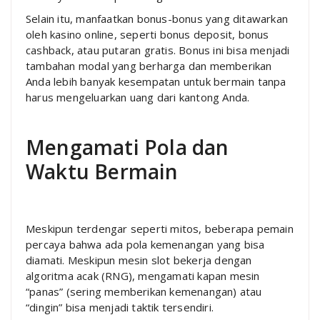
Selain itu, manfaatkan bonus-bonus yang ditawarkan
oleh kasino online, seperti bonus deposit, bonus
cashback, atau putaran gratis. Bonus ini bisa menjadi
tambahan modal yang berharga dan memberikan
Anda lebih banyak kesempatan untuk bermain tanpa
harus mengeluarkan uang dari kantong Anda.
Mengamati Pola dan
Waktu Bermain
Meskipun terdengar seperti mitos, beberapa pemain
percaya bahwa ada pola kemenangan yang bisa
diamati. Meskipun mesin slot bekerja dengan
algoritma acak (RNG), mengamati kapan mesin
“panas” (sering memberikan kemenangan) atau
“dingin” bisa menjadi taktik tersendiri.