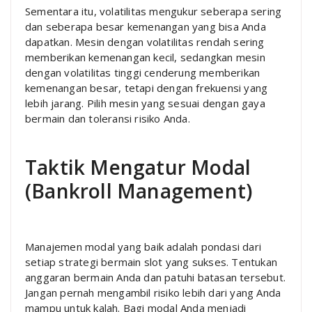
Sementara itu, volatilitas mengukur seberapa sering
dan seberapa besar kemenangan yang bisa Anda
dapatkan. Mesin dengan volatilitas rendah sering
memberikan kemenangan kecil, sedangkan mesin
dengan volatilitas tinggi cenderung memberikan
kemenangan besar, tetapi dengan frekuensi yang
lebih jarang. Pilih mesin yang sesuai dengan gaya
bermain dan toleransi risiko Anda.
Taktik Mengatur Modal
(Bankroll Management)
Manajemen modal yang baik adalah pondasi dari
setiap strategi bermain slot yang sukses. Tentukan
anggaran bermain Anda dan patuhi batasan tersebut.
Jangan pernah mengambil risiko lebih dari yang Anda
mampu untuk kalah. Bagi modal Anda menjadi