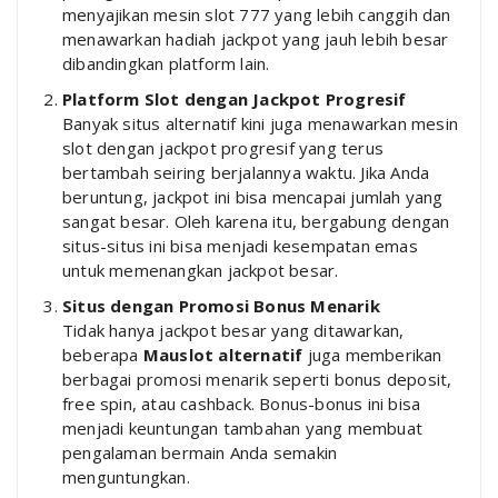
menyajikan mesin slot 777 yang lebih canggih dan
menawarkan hadiah jackpot yang jauh lebih besar
dibandingkan platform lain.
Platform Slot dengan Jackpot Progresif
Banyak situs alternatif kini juga menawarkan mesin
slot dengan jackpot progresif yang terus
bertambah seiring berjalannya waktu. Jika Anda
beruntung, jackpot ini bisa mencapai jumlah yang
sangat besar. Oleh karena itu, bergabung dengan
situs-situs ini bisa menjadi kesempatan emas
untuk memenangkan jackpot besar.
Situs dengan Promosi Bonus Menarik
Tidak hanya jackpot besar yang ditawarkan,
beberapa
Mauslot alternatif
juga memberikan
berbagai promosi menarik seperti bonus deposit,
free spin, atau cashback. Bonus-bonus ini bisa
menjadi keuntungan tambahan yang membuat
pengalaman bermain Anda semakin
menguntungkan.