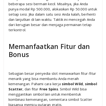
beberapa sesi bermain kecil. Misalnya, jika Anda
punya modal Rp 500.000, alokasikan Rp 50.000 untuk
setiap sesi. Jika dalam satu sesi Anda kalah, berhenti
dan lanjutkan di lain waktu. Taktik ini mencegah Anda
dari kerugian besar dan menjaga permainan tetap
terkontrol.
Memanfaatkan Fitur dan
Bonus
Sebagian besar penyedia slot menawarkan fitur-fitur
menarik yang bisa membantu Anda meraih
kemenangan. Pahami cara kerja
simbol Wild
,
simbol
Scatter
, dan fitur
Free Spins
. Simbol Wild bisa
menggantikan simbol lain untuk membentuk
kombinasi kemenangan, sementara simbol Scatter
biasanya memicu putaran gratis.