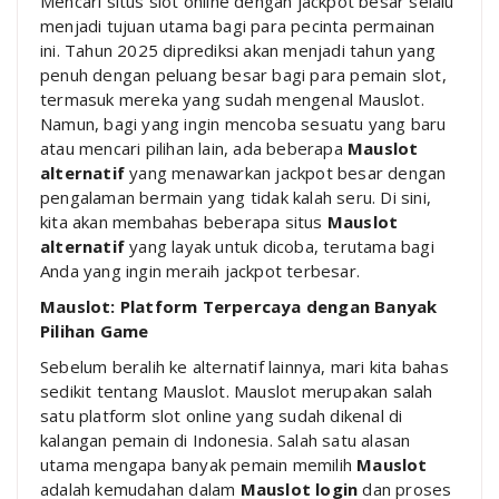
Mencari situs slot online dengan jackpot besar selalu
menjadi tujuan utama bagi para pecinta permainan
ini. Tahun 2025 diprediksi akan menjadi tahun yang
penuh dengan peluang besar bagi para pemain slot,
termasuk mereka yang sudah mengenal Mauslot.
Namun, bagi yang ingin mencoba sesuatu yang baru
atau mencari pilihan lain, ada beberapa
Mauslot
alternatif
yang menawarkan jackpot besar dengan
pengalaman bermain yang tidak kalah seru. Di sini,
kita akan membahas beberapa situs
Mauslot
alternatif
yang layak untuk dicoba, terutama bagi
Anda yang ingin meraih jackpot terbesar.
Mauslot: Platform Terpercaya dengan Banyak
Pilihan Game
Sebelum beralih ke alternatif lainnya, mari kita bahas
sedikit tentang Mauslot. Mauslot merupakan salah
satu platform slot online yang sudah dikenal di
kalangan pemain di Indonesia. Salah satu alasan
utama mengapa banyak pemain memilih
Mauslot
adalah kemudahan dalam
Mauslot login
dan proses