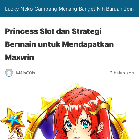
Lucky Neko Gampang Menang Banget Nih Buruan Join
Princess Slot dan Strategi
Bermain untuk Mendapatkan
Maxwin
M4inG0ls
3 bulan ago