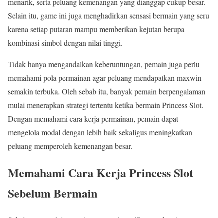
menarik, serta peluang kemenangan yang dianggap cukup besar.
Selain itu, game ini juga menghadirkan sensasi bermain yang seru
karena setiap putaran mampu memberikan kejutan berupa
kombinasi simbol dengan nilai tinggi.
Tidak hanya mengandalkan keberuntungan, pemain juga perlu
memahami pola permainan agar peluang mendapatkan maxwin
semakin terbuka. Oleh sebab itu, banyak pemain berpengalaman
mulai menerapkan strategi tertentu ketika bermain Princess Slot.
Dengan memahami cara kerja permainan, pemain dapat
mengelola modal dengan lebih baik sekaligus meningkatkan
peluang memperoleh kemenangan besar.
Memahami Cara Kerja Princess Slot
Sebelum Bermain