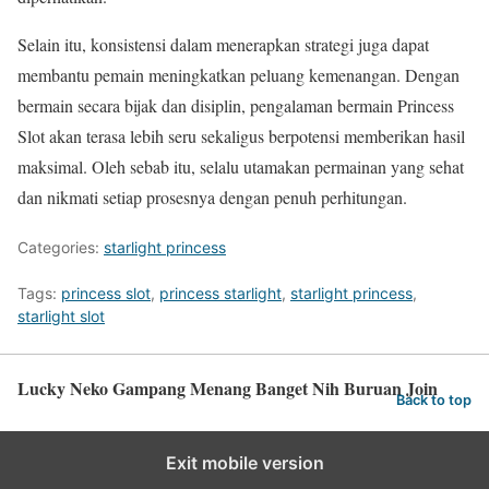
Selain itu, konsistensi dalam menerapkan strategi juga dapat
membantu pemain meningkatkan peluang kemenangan. Dengan
bermain secara bijak dan disiplin, pengalaman bermain Princess
Slot akan terasa lebih seru sekaligus berpotensi memberikan hasil
maksimal. Oleh sebab itu, selalu utamakan permainan yang sehat
dan nikmati setiap prosesnya dengan penuh perhitungan.
Categories:
starlight princess
Tags:
princess slot
,
princess starlight
,
starlight princess
,
starlight slot
Lucky Neko Gampang Menang Banget Nih Buruan Join
Back to top
Exit mobile version