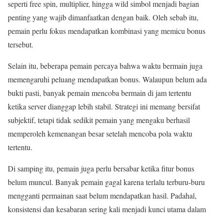
seperti free spin, multiplier, hingga wild simbol menjadi bagian
penting yang wajib dimanfaatkan dengan baik. Oleh sebab itu,
pemain perlu fokus mendapatkan kombinasi yang memicu bonus
tersebut.
Selain itu, beberapa pemain percaya bahwa waktu bermain juga
memengaruhi peluang mendapatkan bonus. Walaupun belum ada
bukti pasti, banyak pemain mencoba bermain di jam tertentu
ketika server dianggap lebih stabil. Strategi ini memang bersifat
subjektif, tetapi tidak sedikit pemain yang mengaku berhasil
memperoleh kemenangan besar setelah mencoba pola waktu
tertentu.
Di samping itu, pemain juga perlu bersabar ketika fitur bonus
belum muncul. Banyak pemain gagal karena terlalu terburu-buru
mengganti permainan saat belum mendapatkan hasil. Padahal,
konsistensi dan kesabaran sering kali menjadi kunci utama dalam