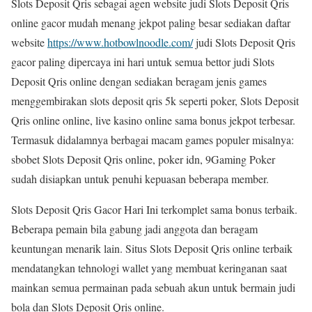
Slots Deposit Qris sebagai agen website judi Slots Deposit Qris
online gacor mudah menang jekpot paling besar sediakan daftar
website
https://www.hotbowlnoodle.com/
judi Slots Deposit Qris
gacor paling dipercaya ini hari untuk semua bettor judi Slots
Deposit Qris online dengan sediakan beragam jenis games
menggembirakan slots deposit qris 5k seperti poker, Slots Deposit
Qris online online, live kasino online sama bonus jekpot terbesar.
Termasuk didalamnya berbagai macam games populer misalnya:
sbobet Slots Deposit Qris online, poker idn, 9Gaming Poker
sudah disiapkan untuk penuhi kepuasan beberapa member.
Slots Deposit Qris Gacor Hari Ini terkomplet sama bonus terbaik.
Beberapa pemain bila gabung jadi anggota dan beragam
keuntungan menarik lain. Situs Slots Deposit Qris online terbaik
mendatangkan tehnologi wallet yang membuat keringanan saat
mainkan semua permainan pada sebuah akun untuk bermain judi
bola dan Slots Deposit Qris online.