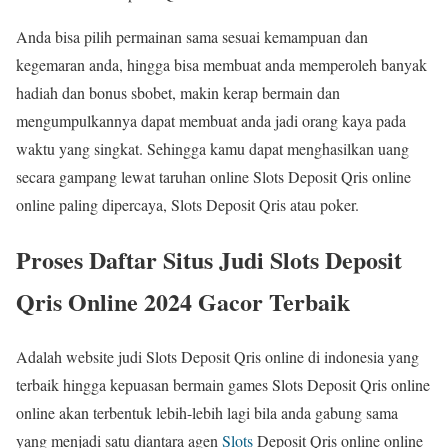
Anda bisa pilih permainan sama sesuai kemampuan dan
kegemaran anda, hingga bisa membuat anda memperoleh banyak
hadiah dan bonus sbobet, makin kerap bermain dan
mengumpulkannya dapat membuat anda jadi orang kaya pada
waktu yang singkat. Sehingga kamu dapat menghasilkan uang
secara gampang lewat taruhan online Slots Deposit Qris online
online paling dipercaya, Slots Deposit Qris atau poker.
Proses Daftar Situs Judi Slots Deposit
Qris Online 2024 Gacor Terbaik
Adalah website judi Slots Deposit Qris online di indonesia yang
terbaik hingga kepuasan bermain games Slots Deposit Qris online
online akan terbentuk lebih-lebih lagi bila anda gabung sama
yang menjadi satu diantara agen
Slots
Deposit Qris online online