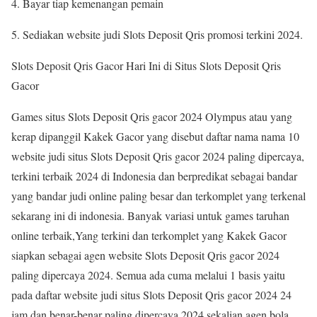
4. Bayar tiap kemenangan pemain
5. Sediakan website judi Slots Deposit Qris promosi terkini 2024.
Slots Deposit Qris Gacor Hari Ini di Situs Slots Deposit Qris
Gacor
Games situs Slots Deposit Qris gacor 2024 Olympus atau yang
kerap dipanggil Kakek Gacor yang disebut daftar nama nama 10
website judi situs Slots Deposit Qris gacor 2024 paling dipercaya,
terkini terbaik 2024 di Indonesia dan berpredikat sebagai bandar
yang bandar judi online paling besar dan terkomplet yang terkenal
sekarang ini di indonesia. Banyak variasi untuk games taruhan
online terbaik,Yang terkini dan terkomplet yang Kakek Gacor
siapkan sebagai agen website Slots Deposit Qris gacor 2024
paling dipercaya 2024. Semua ada cuma melalui 1 basis yaitu
pada daftar website judi situs Slots Deposit Qris gacor 2024 24
jam dan benar-benar paling dipercaya 2024 sekalian agen bola