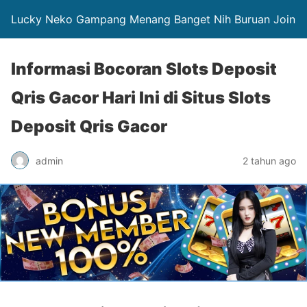
Lucky Neko Gampang Menang Banget Nih Buruan Join
Informasi Bocoran Slots Deposit
Qris Gacor Hari Ini di Situs Slots
Deposit Qris Gacor
admin
2 tahun ago