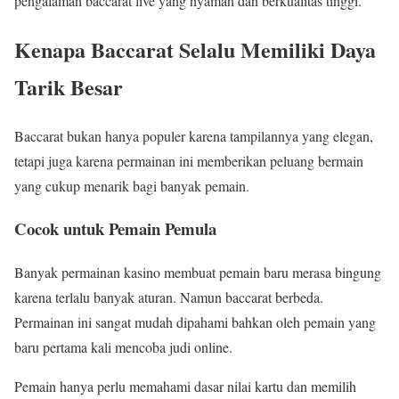
pengalaman baccarat live yang nyaman dan berkualitas tinggi.
Kenapa Baccarat Selalu Memiliki Daya
Tarik Besar
Baccarat bukan hanya populer karena tampilannya yang elegan,
tetapi juga karena permainan ini memberikan peluang bermain
yang cukup menarik bagi banyak pemain.
Cocok untuk Pemain Pemula
Banyak permainan kasino membuat pemain baru merasa bingung
karena terlalu banyak aturan. Namun baccarat berbeda.
Permainan ini sangat mudah dipahami bahkan oleh pemain yang
baru pertama kali mencoba judi online.
Pemain hanya perlu memahami dasar nilai kartu dan memilih