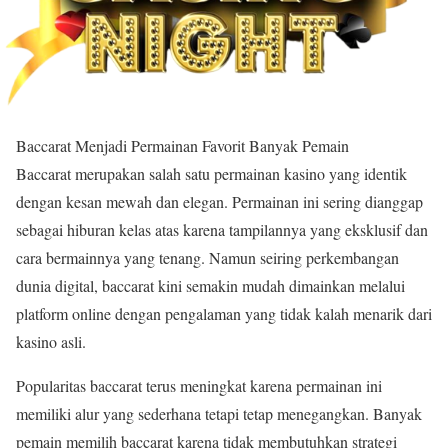
Baccarat Menjadi Permainan Favorit Banyak Pemain
Baccarat merupakan salah satu permainan kasino yang identik
dengan kesan mewah dan elegan. Permainan ini sering dianggap
sebagai hiburan kelas atas karena tampilannya yang eksklusif dan
cara bermainnya yang tenang. Namun seiring perkembangan
dunia digital, baccarat kini semakin mudah dimainkan melalui
platform online dengan pengalaman yang tidak kalah menarik dari
kasino asli.
Popularitas baccarat terus meningkat karena permainan ini
memiliki alur yang sederhana tetapi tetap menegangkan. Banyak
pemain memilih baccarat karena tidak membutuhkan strategi