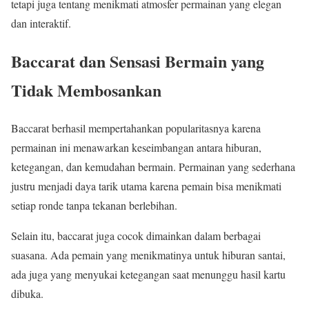
tetapi juga tentang menikmati atmosfer permainan yang elegan
dan interaktif.
Baccarat dan Sensasi Bermain yang
Tidak Membosankan
Baccarat berhasil mempertahankan popularitasnya karena
permainan ini menawarkan keseimbangan antara hiburan,
ketegangan, dan kemudahan bermain. Permainan yang sederhana
justru menjadi daya tarik utama karena pemain bisa menikmati
setiap ronde tanpa tekanan berlebihan.
Selain itu, baccarat juga cocok dimainkan dalam berbagai
suasana. Ada pemain yang menikmatinya untuk hiburan santai,
ada juga yang menyukai ketegangan saat menunggu hasil kartu
dibuka.