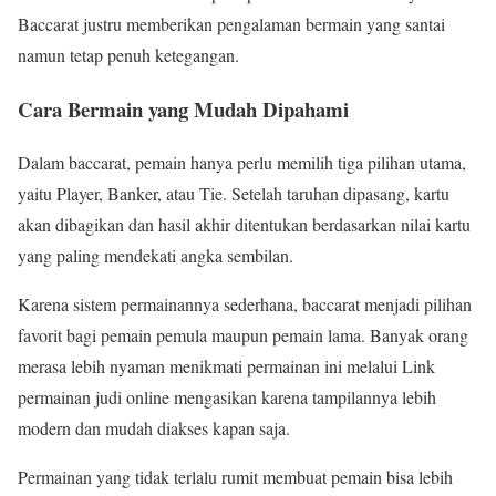
Baccarat justru memberikan pengalaman bermain yang santai
namun tetap penuh ketegangan.
Cara Bermain yang Mudah Dipahami
Dalam baccarat, pemain hanya perlu memilih tiga pilihan utama,
yaitu Player, Banker, atau Tie. Setelah taruhan dipasang, kartu
akan dibagikan dan hasil akhir ditentukan berdasarkan nilai kartu
yang paling mendekati angka sembilan.
Karena sistem permainannya sederhana, baccarat menjadi pilihan
favorit bagi pemain pemula maupun pemain lama. Banyak orang
merasa lebih nyaman menikmati permainan ini melalui Link
permainan judi online mengasikan karena tampilannya lebih
modern dan mudah diakses kapan saja.
Permainan yang tidak terlalu rumit membuat pemain bisa lebih